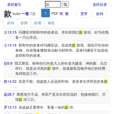
圣经索引
圣经目录
款
1
kuǎn
一览
-
7
次
PDF:
简
.
繁
宽窄
款待
款待
款留
款项
条款
士13:15
玛挪亚对耶和华的使者说、求你容我们
款
留你、好为你预
备一只山羊羔。
士13:16
耶和华的使者对玛挪亚说、你虽然
款
留我、我却不吃你的
食物．你若预备燔祭就当献与耶和华。原来玛挪亚不知道他
是耶和华的使者。
拉6:8
我又降旨、吩咐你们向犹大人的长老为建造 神的殿、当怎
样行、就是从河西的
款
项中、急速拨取贡银作他们的经费、
免得耽误工作。
路14:32
若是不能、就趁敌人还远的时候、派使者去求和息的条
款
。
徒28:7
离那地方不远、有田产是岛长部百流的．他接纳我们、尽
情
款
待三日。
罗12:13
圣徒缺乏要帮补．客要一味的
款
待。