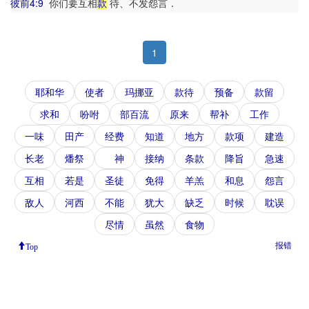
彼前4:9
你们要互相
款
待、不发怨言．
1
耶和华
使者
玛挪亚
款待
预备
款留
求和
吩咐
部百流
原来
帮补
工作
一味
田产
经费
知道
地方
款项
建造
长老
燔祭
神
接纳
条款
降旨
急速
互相
若是
圣徒
免得
羊羔
和息
怨言
敌人
河西
不能
犹大
缺乏
时候
耽误
尽情
虽然
食物
报错
Top