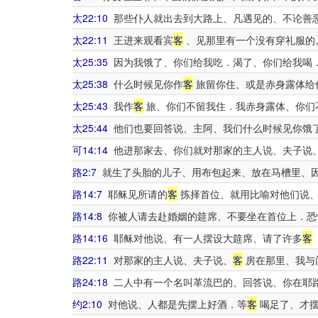
太22:10
那些仆人就出去到大路上、凡遇见的、不论善
太22:11
王进来观看宾
客
、见那里有一个没有穿礼服的
太25:35
因为我饿了、你们给我吃．渴了、你们给我喝
太25:38
什么时候见你作
客
旅留你住、或是赤身露体给
太25:43
我作
客
旅、你们不留我住．我赤身露体、你们
太25:44
他们也要回答说、主阿、我们什么时候见你饿
可14:14
他进那家去、你们就对那家的主人说、夫子说
路2:7
就生了头胎的儿子、用布包起来、放在马槽里、
路14:7
耶稣见所请的
客
拣择首位、就用比喻对他们说
路14:8
你被人请去赴婚姻的筵席、不要坐在首位上．恐
路14:16
耶稣对他说、有一人摆设大筵席、请了许多
客
路22:11
对那家的主人说、夫子说、
客
房在那里、我与
路24:18
二人中有一个名叫革流巴的、回答说、你在耶
约2:10
对他说、人都是先摆上好酒．等
客
喝足了、才摆