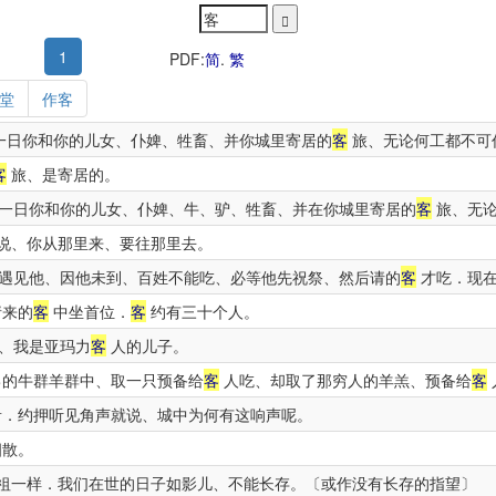
1
PDF:
简
.
繁
堂
作客
一日你和你的儿女、仆婢、牲畜、并你城里寄居的
客
旅、无论何工都不可
客
旅、是寄居的。
一日你和你的儿女、仆婢、牛、驴、牲畜、并在你城里寄居的
客
旅、无论
说、你从那里来、要往那里去。
遇见他、因他未到、百姓不能吃、必等他先祝祭、然后请的
客
才吃．现在
请来的
客
中坐首位．
客
约有三十个人。
、我是亚玛力
客
人的儿子。
己的牛群羊群中、取一只预备给
客
人吃、却取了那穷人的羊羔、预备给
客
．约押听见角声就说、城中为何有这响声呢。
四散。
祖一样．我们在世的日子如影儿、不能长存。〔或作没有长存的指望〕