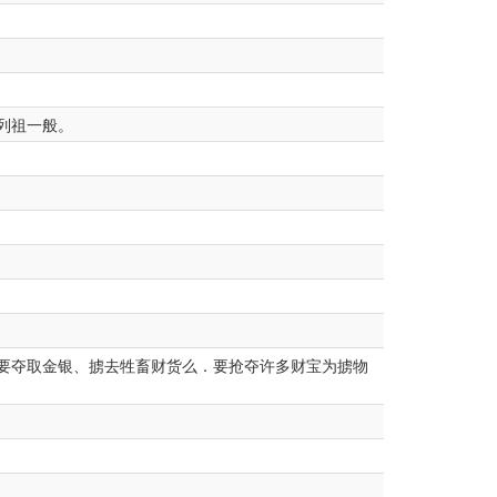
列祖一般。
要夺取金银、掳去牲畜财货么．要抢夺许多财宝为掳物