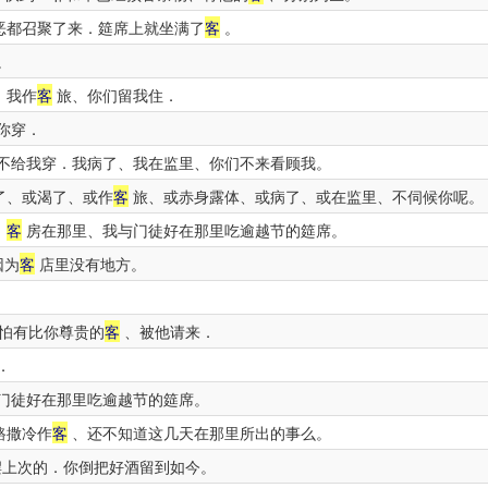
恶都召聚了来．筵席上就坐满了
客
。
。
．我作
客
旅、你们留我住．
你穿．
不给我穿．我病了、我在监里、你们不来看顾我。
了、或渴了、或作
客
旅、或赤身露体、或病了、或在监里、不伺候你呢。
、
客
房在那里、我与门徒好在那里吃逾越节的筵席。
因为
客
店里没有地方。
、
怕有比你尊贵的
客
、被他请来．
．
门徒好在那里吃逾越节的筵席。
路撒冷作
客
、还不知道这几天在那里所出的事么。
上次的．你倒把好酒留到如今。