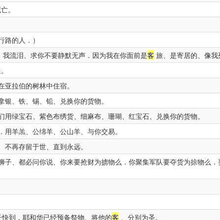
死亡。
行路的人．）
．我流泪、求你不要静默无声．因为我在你面前是
客
旅、是寄居的、像我
处。
在亚拉伯的树林中住宿。
拿银、铁、锡、铅、兑换你的货物。
们用绿宝石、紫色布绣货、细麻布、珊瑚、红宝石、兑换你的货物。
．用羊羔、公绵羊、公山羊、与你交易。
、不再存留于世、直到永远。
狮子、都必问你说、你来要抢财为掳物么．你聚集军队要夺货为掠物么．
．
子快到．耶和华已经预备祭物、将他的
客
、分别为圣。