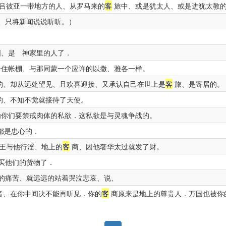
吕彼亚一带地方的人、从罗马来的
客
旅中、或是犹太人、或是进犹太教
、只将新闻说说听听。）
、是 神家里的人了．
住帐棚、与那同蒙一个应许的以撒、雅各一样。
的、却从远处望见、且欢喜迎接、又承认自己在世上是
客
旅、是寄居的。
的、不知不觉就接待了天使。
你们要禁戒肉体的私欲．这私欲是与灵魂争战的。
都是忠心的．
王与他行淫、地上的
客
商、因他奢华太过就发了财。
买他们的货物了．
的痛苦、就远远的站着哭泣悲哀、说、
音、在你中间决不能再听见．你的
客
商原来是地上的尊贵人．万国也被你