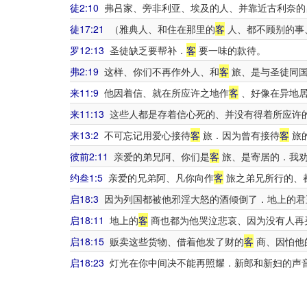
徒2:10
弗吕家、旁非利亚、埃及的人、并靠近古利奈的
徒17:21
（雅典人、和住在那里的
客
人、都不顾别的事
罗12:13
圣徒缺乏要帮补．
客
要一味的款待。
弗2:19
这样、你们不再作外人、和
客
旅、是与圣徒同国
来11:9
他因着信、就在所应许之地作
客
、好像在异地居
来11:13
这些人都是存着信心死的、并没有得着所应许
来13:2
不可忘记用爱心接待
客
旅．因为曾有接待
客
旅
彼前2:11
亲爱的弟兄阿、你们是
客
旅、是寄居的．我劝
约叁1:5
亲爱的兄弟阿、凡你向作
客
旅之弟兄所行的、
启18:3
因为列国都被他邪淫大怒的酒倾倒了．地上的君
启18:11
地上的
客
商也都为他哭泣悲哀、因为没有人再
启18:15
贩卖这些货物、借着他发了财的
客
商、因怕他
启18:23
灯光在你中间决不能再照耀．新郎和新妇的声