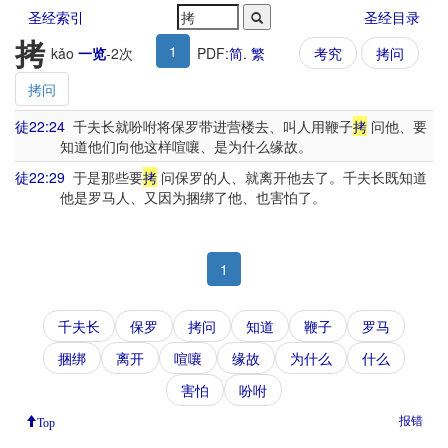
圣经索引
圣经目录
拷
1
kǎo
一览
-
2
次
PDF:
简
.
繁
考究
拷问
拷问
徒22:24
千夫长就吩咐将保罗带进营楼去、叫人用鞭子
拷
问他、要
知道他们向他这样喧嚷、是为什么缘故。
徒22:29
于是那些要
拷
问保罗的人、就离开他去了。千夫长既知道
他是罗马人、又因为捆绑了他、也害怕了。
1
千夫长
保罗
拷问
知道
鞭子
罗马
捆绑
离开
喧嚷
缘故
为什么
什么
害怕
吩咐
报错
Top