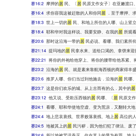
赛16:2
摩押的
居
民、〔
居
民原文作女子〕在亚嫩渡口
赛16:4
求你容我这被赶散的人和你同
居
．至于摩押、求
赛18:3
世上一切的
居
民、和地上所住的人哪、山上竖立
赛18:4
耶和华对我这样说、我要安静、在我的
居
所观看
赛20:6
那时这沿海一带的
居
民必说、看哪、我们素所仰
赛21:14
提玛地的
居
民拿水来、送给口渴的、拿饼来迎
赛22:21
将你的外袍给他穿上、将你的腰带给他系紧、
赛23:2
沿海的
居
民、就是素来靠航海西顿的商家得丰
赛23:6
推罗人哪、你们当过到他施去．沿海的
居
民哪、
赛23:7
这是你们欢乐的城、从上古而有的么．其中的
居
赛23:12
他又说、受欺压西顿的
居
民哪、〔
居
民原文作
赛24:1
看哪、耶和华使地空虚、变为荒凉．又翻转大地
赛24:4
地上悲哀衰残、世界败落衰残、地上
居
高位的人
赛24:5
地被其上的
居
民污秽．因为他们犯了律法、废
赛24:6
所以地被咒诅吞灭、住在其上的显为有罪．地上