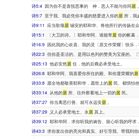
诗5:4
因为你不是喜悦恶事的 神．恶人不能与你同
居
诗5:7
至于我、我必凭你丰盛的慈爱进入你的
居
所．我
诗9:11
应当歌颂
居
锡安的耶和华、将他所行的传扬在
诗15:1
〔大卫的诗。〕耶和华阿、谁能寄
居
你的帐幕．
诗16:9
因此我的心欢喜、我的灵〔原文作荣耀〕快乐．
诗22:3
但你是圣洁的、是用以色列的赞美为宝座的。〔
诗25:13
他必安然
居
住．他的后裔必承受地土。
诗26:8
耶和华阿、我喜爱你所住的殿、和你显荣耀的
居
诗33:8
愿全地都敬畏耶和华．愿世上的
居
民、都惧怕
诗33:14
从他的
居
所、往外察看地上一切的
居
民。
诗37:27
你当离恶行善、就可永远安
居
。
诗37:29
义人必承受地土、永
居
其上。
诗39:12
耶和华阿．求你听我的祷告、留心听我的呼求
诗43:3
求你发出你的亮光和真实、好引导我、带我到你