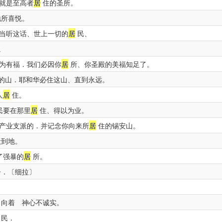
就是至高者
居
住的圣所。
地所喜悦。
当听这话、世上一切的
居
民、
。
为有福．我们必因你
居
所、你圣殿的美福知足了。
的山．耶和华必住这山、直到永远。
人
居
住。
民要在那里
居
住、得以为业。
产业支派的．并记念你向来所
居
住的锡安山。
毁到地。
了强暴的
居
所。
子．〔细拉〕
向着 神心不诚实。
民．