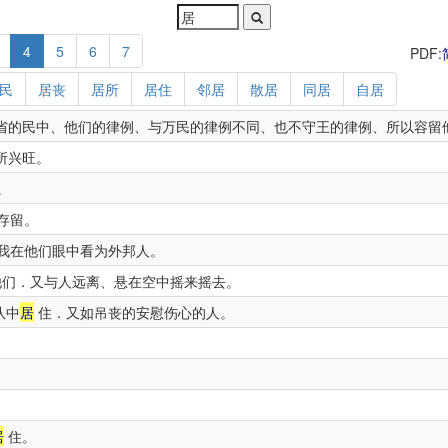
4
5
6
7
PDF:
民
居丧
居所
居住
邻居
散居
同居
自居
省的民中、他们的律例、与万民的律例不同、也不守王的律例、所以容留
所兴旺。
。
存留。
我在他们眼中看为外邦人。
们．又与人远离、悬在空中摇来摇去。
队中
居
住．又如吊丧的安慰伤心的人。
居
住。