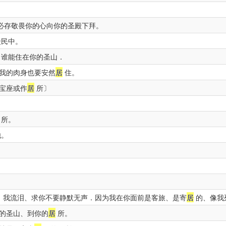
。
必存敬畏你的心向你的圣殿下拜。
众民中。
谁能住在你的圣山．
我的肉身也要安然
居
住。
宝座或作
居
所〕
所。
他。
．我流泪、求你不要静默无声．因为我在你面前是客旅、是寄
居
的、像我
的圣山、到你的
居
所。