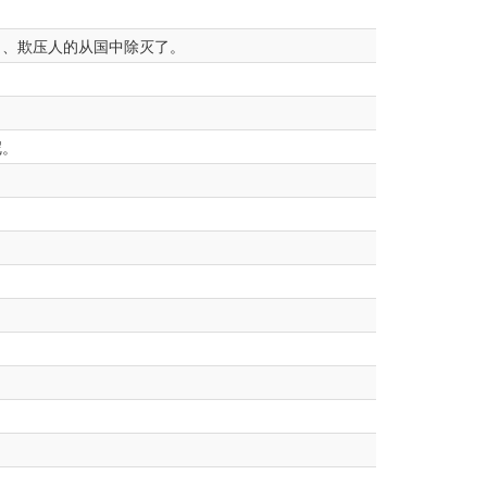
了、欺压人的从国中除灭了。
呢。