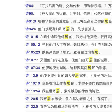
诗84:1
〔可拉后裔的诗、交与伶长、用迦特乐器。〕万
诗90:1
〔神人摩西的祈祷。〕主阿、你世世代代作我们
诗91:9
耶和华是我的避难所．你已将至高者当你的
居
所
诗94:6
他们杀死寡妇和寄
居
的、又杀害孤儿。
诗101:5
在暗中谗谤他邻
居
的、我必将他灭绝．眼目高
诗105:12
当时他们人丁有限、数目稀少、并且在那地为
诗105:23
以色列也到了埃及、雅各在含地寄
居
。
诗107:7
又领他们行走直路、使他们往可
居
住的城邑。
诗107:34
使肥地变为碱地．这都因其间
居
民的罪恶。
诗113:9
他使不能生育的妇人安
居
家中、为多子的乐母
诗119:19
我是在地上作寄
居
的．求你不要向我隐瞒你
诗119:54
我在世寄
居
、素来以你的律例为诗歌。
诗120:5
我寄
居
在米设、住在基达帐棚之中、有祸了。
诗132:5
直等我为耶和华寻得所在、为雅各的大能者寻