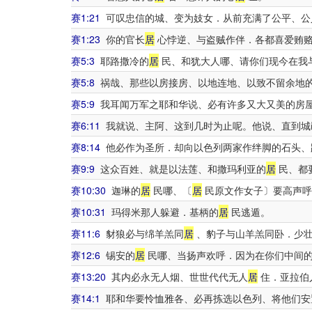
赛1:21
可叹忠信的城、变为妓女．从前充满了公平、公
赛1:23
你的官长
居
心悖逆、与盗贼作伴．各都喜爱贿赂
赛5:3
耶路撒冷的
居
民、和犹大人哪、请你们现今在我
赛5:8
祸哉、那些以房接房、以地连地、以致不留余地
赛5:9
我耳闻万军之耶和华说、必有许多又大又美的房
赛6:11
我就说、主阿、这到几时为止呢。他说、直到城
赛8:14
他必作为圣所．却向以色列两家作绊脚的石头、
赛9:9
这众百姓、就是以法莲、和撒玛利亚的
居
民、都
赛10:30
迦琳的
居
民哪、〔
居
民原文作女子〕要高声呼
赛10:31
玛得米那人躲避．基柄的
居
民逃遁。
赛11:6
豺狼必与绵羊羔同
居
、豹子与山羊羔同卧．少壮
赛12:6
锡安的
居
民哪、当扬声欢呼．因为在你们中间
赛13:20
其内必永无人烟、世世代代无人
居
住．亚拉伯
赛14:1
耶和华要怜恤雅各、必再拣选以色列、将他们安