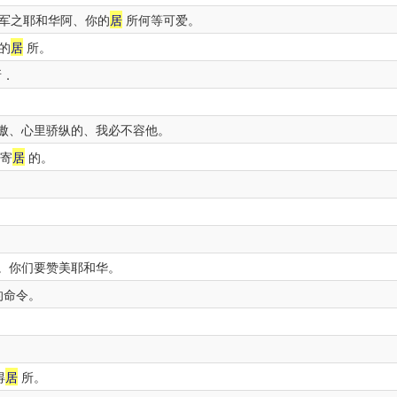
军之耶和华阿、你的
居
所何等可爱。
的
居
所。
．
傲、心里骄纵的、我必不容他。
寄
居
的。
。你们要赞美耶和华。
的命令。
得
居
所。