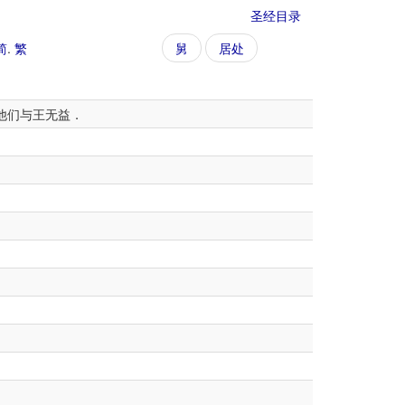
圣经目录
简
.
繁
舅
居处
他们与王无益．