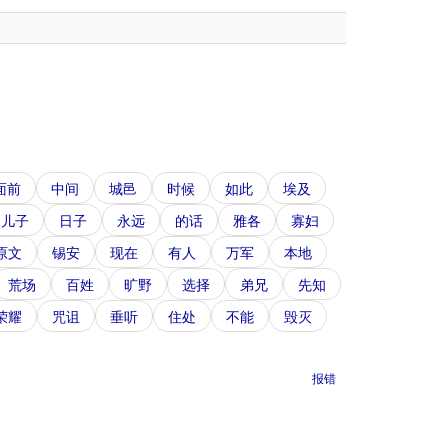
面前
中间
城邑
时候
如此
埃及
儿子
日子
永远
的话
雅各
寡妇
原文
锡安
现在
有人
万军
本地
荒场
百姓
旷野
选择
弟兄
先知
荣耀
咒诅
垂听
住处
不能
毁灭
报错