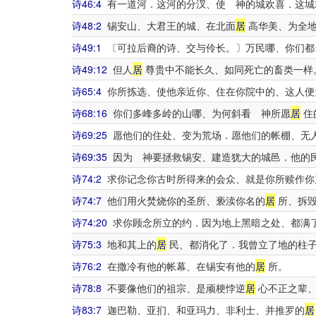
诗46:4
有一道河．这河的分汊、使 神的城欢喜．这城
诗48:2
锡安山、大君王的城、在北面
居
高华美、为全
诗49:1
〔可拉后裔的诗、交与伶长。〕万民哪、你们都
诗49:12
但人
居
尊贵中不能长久、如同死亡的畜类一样
诗65:4
你所拣选、使他亲近你、住在你院中的、这人便
诗68:16
你们多峰多岭的山哪、为何斜看 神所愿
居
住
诗69:25
愿他们的住处、变为荒场．愿他们的帐棚、无
诗69:35
因为 神要拯救锡安、建造犹大的城邑．他的
诗74:2
求你记念你古时所得来的会众、就是你所赎作你
诗74:7
他们用火焚烧你的圣所、亵渎你名的
居
所、拆
诗74:20
求你顾念所立的约．因为地上黑暗之处、都满
诗75:3
地和其上的
居
民、都消化了．我曾立了地的柱
诗76:2
在撒冷有他的帐幕、在锡安有他的
居
所。
诗78:8
不要像他们的祖宗、是顽梗悖逆
居
心不正之辈、
诗83:7
迦巴勒、亚扪、和亚玛力、非利士、并推罗的
居