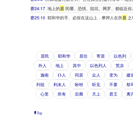
赛24:17
地上的
居
民哪、恐惧、陷坑、网罗、都临近你
赛25:10
耶和华的手、必按在这山上．摩押人在所
居
之
居民
耶和华
居住
寄居
以色列
外人
地上
其中
以色列人
荒凉
迦南
仆人
同居
众人
变为
建
列祖
利未人
吩咐
听见
不要
祭
心里
所有
后裔
天上
君王
离
Top