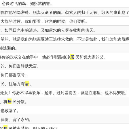
、必像游飞的鸟、如拆窝的雏。
你作他的隐密处、脱离灭命者的面。勒索人的归于无有、毁灭的事止息
大旗的时候、你们要看．吹角的时候、你们要听。
、如同日光中的清热、又如露水的云雾在收割的热天。
望的、就是我们为脱离亚述王逃往求救的、不过是如此．我们怎能逃脱
接逃避的。
将你的政权交在他手中．他必作耶路撒冷
居
民和犹大家的父。
盛的、你们当静默无言。
你们都当哀号．
民、往远方寄
居
。
处女〕你必不得再欢乐．起来、过到基提去．就是在那里、也不得安歇。
、将
居
民分散。
也败落了。
了律例、背了永约。
的
居
民被火焚烧、剩下的人稀少。