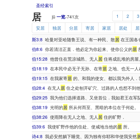
圣经索引
居
1
2
3
jū
一览
-
741
次
安居
独居
分居
寄居
家居
居处
居
斯3:8
哈曼对亚哈随鲁王说、有一种民、散
居
在王国各
伯8:6
你若清洁正直．他必定为你起来、使你公义的
居
伯15:28
他曾住在荒凉城邑、无人
居
住将成乱堆的房屋
伯18:19
在本民中必无子无孙、在寄
居
之地、也无一人
伯19:15
在我家寄
居
的、和我的使女、都以我为外人．
伯28:4
在无人
居
住之处刨开矿穴、过路的人也想不到他
伯29:25
我为他们选择道路、又坐首位．我如君王在军
伯38:19
光明的
居
所从何而至、黑暗的本位在于何处。
伯38:26
使雨降在无人之地、无人
居
住的旷野．
伯39:6
我使旷野作他的住处、使咸地当他的
居
所。
诗4:8
我必安然躺下睡觉、因为独有你耶和华使我安然