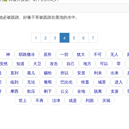
。
地必被践踏、好像干草被践踏在粪池的水中。
1
2
3
4
5
6
7
神
耶路撒冷
居所
一切
犹大
不可
无人
安然
知道
大卫
攻击
自己
地方
可以
罪
造
直到
孤儿
赐给
所以
安居
利未
出来
司
临到
无论
葡萄
巴比伦
牲畜
城里
进入
开
摩西
欺压
剩下
公义
全地
脱离
支派
世上
不再
洁净
或是
列国
灾祸