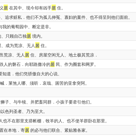
义
居
在其中、现今却有凶手
居
住。
、追求赃私．他们不为孤儿伸冤、寡妇的案件、也不得呈到他们面前。
与我的葡萄园中、断定是非。
的、只顾自己独
居
境内。
屋、成为荒凉、无人
居
住。
邑荒凉、无人
居
住、房屋空闲无人、地土极其荒凉．
跌人的磐石．向耶路撒冷的
居
民、作为圈套和网罗。
要知道．他们凭骄傲自大的心说、
喊．莱煞人哪、须听．哀哉、困苦的亚拿突阿。
狮子、与牛犊、并肥畜同群．小孩子要牵引他们。
的以色列圣者、乃为至大。
人也不在那里支搭帐棚．牧羊的人、也不使羊群卧在那里。
置在本地．寄
居
的必与他们联合、紧贴雅各家。