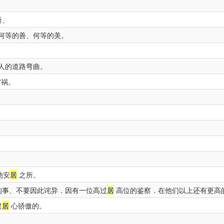
所、
何等的善、何等的美。
人的道路弯曲。
灾祸。
。
他安
居
之所。
的事、不要因此诧异．因有一位高过
居
高位的鉴察．在他们以上还有更高
过
居
心骄傲的。