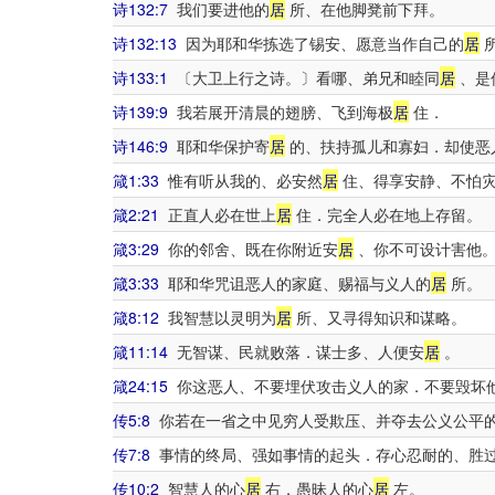
诗132:7
我们要进他的
居
所、在他脚凳前下拜。
诗132:13
因为耶和华拣选了锡安、愿意当作自己的
居
诗133:1
〔大卫上行之诗。〕看哪、弟兄和睦同
居
、是
诗139:9
我若展开清晨的翅膀、飞到海极
居
住．
诗146:9
耶和华保护寄
居
的、扶持孤儿和寡妇．却使恶
箴1:33
惟有听从我的、必安然
居
住、得享安静、不怕
箴2:21
正直人必在世上
居
住．完全人必在地上存留。
箴3:29
你的邻舍、既在你附近安
居
、你不可设计害他
箴3:33
耶和华咒诅恶人的家庭、赐福与义人的
居
所。
箴8:12
我智慧以灵明为
居
所、又寻得知识和谋略。
箴11:14
无智谋、民就败落．谋士多、人便安
居
。
箴24:15
你这恶人、不要埋伏攻击义人的家．不要毁坏
传5:8
你若在一省之中见穷人受欺压、并夺去公义公平
传7:8
事情的终局、强如事情的起头．存心忍耐的、胜
传10:2
智慧人的心
居
右．愚昧人的心
居
左。