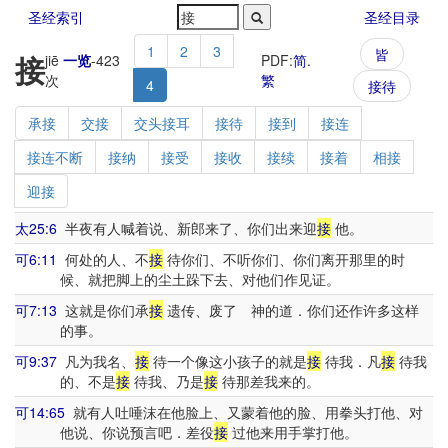
圣经索引
圣经目录
1
2
3
皆
接
jiē
一览
-
423
PDF:
简
.
次
繁
4
接待
承接
交接
交头接耳
接待
接到
接连
接连不断
接纳
接受
接收
接续
接着
相接
迎接
太25:6
半夜有人喊着说、新郎来了、你们出来迎
接
他。
可6:11
何处的人、不
接
待你们、不听你们、你们离开那里的时
候、就把脚上的尘土跺下去、对他们作见证。
可7:13
这就是你们承
接
遗传、废了 神的道．你们还作许多这样
的事。
可9:37
凡为我名、
接
待一个像这小孩子的就是
接
待我．凡
接
待我
的、不是
接
待我、乃是
接
待那差我来的。
可14:65
就有人吐唾沫在他脸上、又蒙着他的脸、用拳头打他、对
他说、你说预言吧．差役
接
过他来用手掌打他。