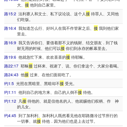
大、
接
他到自己家里。
路15:2
法利赛人和文士、私下议论说、这个人
接
待罪人、又同他
们吃饭。
路16:4
我知道怎么行、好叫人在我不作管家之后、
接
我到他们家
里去。
路16:9
我又告诉你们、要借着那不义的钱财、结交朋友．到了钱
财无用的时候、他们可以
接
你们到永存的帐幕里去。
路19:6
他就急忙下来、欢欢喜喜的
接
待耶稣。
路22:17
耶稣
接
过杯来、祝谢了、说、你们拿这个、大家分着喝。
路24:43
他
接
过来、在他们面前吃了。
约1:5
光照在黑暗里、黑暗却不
接
受光。
约1:11
他到自己的地方来、自己的人倒不
接
待他。
约1:12
凡
接
待他的、就是信他名的人、他就赐他们权柄、作 神
的儿女。
约4:45
到了加利利、加利利人既然看见他在耶路撒冷过节所行的
一切事、就
接
待他．因为他们也是上去过节。