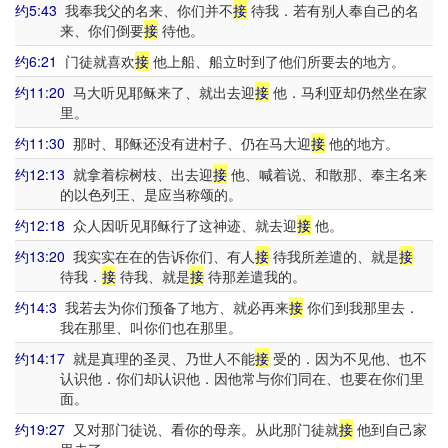
约5:43
我奉我父的名来、你们并不
接
待我．若有别人奉自己的名
来、你们倒要
接
待他。
约6:21
门徒就喜欢
接
他上船、船立时到了他们所要去的地方。
约11:20
马大听见耶稣来了、就出去迎
接
他．马利亚却仍然坐在家
里。
约11:30
那时、耶稣还没有进村子、仍在马大迎
接
他的地方。
约12:13
就拿着棕树枝、出去迎
接
他、喊着说、和散那、奉主名来
的以色列王、是应当称颂的。
约12:18
众人因听见耶稣行了这神迹、就去迎
接
他。
约13:20
我实实在在的告诉你们、有人
接
待我所差遣的、就是
接
待我．
接
待我、就是
接
待那差遣我的。
约14:3
我若去为你们预备了地方、就必再来
接
你们到我那里去．
我在那里、叫你们也在那里。
约14:17
就是真理的圣灵、乃世人不能
接
受的．因为不见他、也不
认识他．你们却认识他．因他常与你们同在、也要在你们里
面。
约19:27
又对那门徒说、看你的母亲。从此那门徒就
接
他到自己家