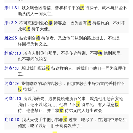
来11:31
妓女喇合因着信、曾和和平平的
接
待探子、就不与那些不
顺从的人一同灭亡。
来13:2
不可忘记用爱心
接
待客旅．因为曾有
接
待客旅的、不知不
觉就
接
待了天使。
雅2:25
妓女喇合
接
待使者、又放他们从别的路上出去、不也是一
样因行为称义么。
约贰1:10
若有人到你们那里、不是传这教训、不要
接
他到家里、
也不要问他的安．
约叁1:8
所以我们应该
接
待这样的人、叫我们与他们一同为真理作
工。
约叁1:9
我曾略略的写信给教会．但那在教会中好为首的丢特腓不
接
待我们。
约叁1:10
所以我若去、必要提说他所行的事、就是他用恶言妄论
我们．还不以此为足、他自己不
接
待弟兄、有人愿意
接
待、他也禁止、并且将
接
待弟兄的人赶出教会。
启10:10
我从天使手中把小书卷
接
过来、吃尽了．在我口中果然甜
如蜜．吃了以后、肚子觉得发苦了。