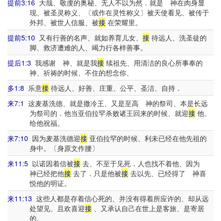
提前3:16
大哉、敬虔的奥秘、无人不以为然．就是 神在肉身显
现、被圣灵称义、〔或作在灵性称义〕被天使看见、被传于
外邦、被世人信服、被
接
在荣耀里。
提前5:10
又有行善的名声、就如养育儿女、
接
待远人、洗圣徒的
脚、救济遭难的人、竭力行各样善事。
提后1:3
我感谢 神、就是我
接
续祖先、用清洁的良心所事奉的
神、祈祷的时候、不住的想念你、
多1:8
乐意
接
待远人、好善、庄重、公平、圣洁、自持．
来7:1
这麦基洗德、就是撒冷王、又是至高 神的祭司、本是长远
为祭司的．他当亚伯拉罕杀败诸王回来的时候、就迎
接
他、
给他祝福。
来7:10
因为麦基洗德迎
接
亚伯拉罕的时候、利未已经在他先祖的
身中。〔身原文作腰〕
来11:5
以诺因着信被
接
去、不至于见死．人也找不着他、因为
神已经把他
接
去了．只是他被
接
去以先、已经得了 神喜
悦他的明证。
来11:13
这些人都是存着信心死的、并没有得着所应许的、却从远
处望见、且欢喜迎
接
、又承认自己在世上是客旅、是寄居
的。