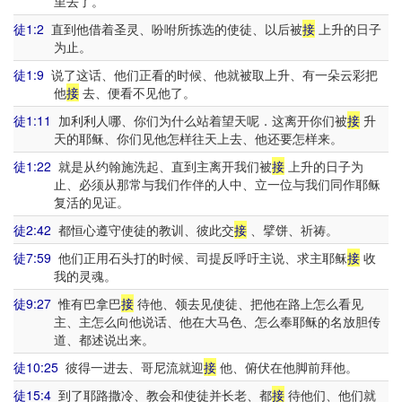
里去了。
徒1:2
直到他借着圣灵、吩咐所拣选的使徒、以后被
接
上升的日子
为止。
徒1:9
说了这话、他们正看的时候、他就被取上升、有一朵云彩把
他
接
去、便看不见他了。
徒1:11
加利利人哪、你们为什么站着望天呢．这离开你们被
接
升
天的耶稣、你们见他怎样往天上去、他还要怎样来。
徒1:22
就是从约翰施洗起、直到主离开我们被
接
上升的日子为
止、必须从那常与我们作伴的人中、立一位与我们同作耶稣
复活的见证。
徒2:42
都恒心遵守使徒的教训、彼此交
接
、擘饼、祈祷。
徒7:59
他们正用石头打的时候、司提反呼吁主说、求主耶稣
接
收
我的灵魂。
徒9:27
惟有巴拿巴
接
待他、领去见使徒、把他在路上怎么看见
主、主怎么向他说话、他在大马色、怎么奉耶稣的名放胆传
道、都述说出来。
徒10:25
彼得一进去、哥尼流就迎
接
他、俯伏在他脚前拜他。
徒15:4
到了耶路撒冷、教会和使徒并长老、都
接
待他们、他们就