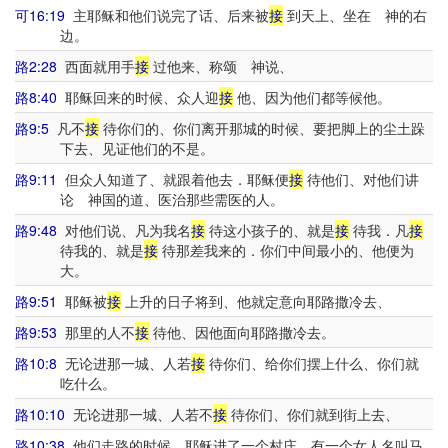
可16:19
主耶稣和他们说完了话、后来被
接
到天上、坐在 神的右
边。
路2:28
西面就用手
接
过他来、称颂 神说、
路8:40
耶稣回来的时候、众人迎
接
他、因为他们都等候他。
路9:5
凡不
接
待你们的、你们离开那城的时候、要把脚上的尘土跺
下去、见证他们的不是。
路9:11
但众人知道了、就跟着他去．耶稣便
接
待他们、对他们讲
论 神国的道、医治那些需医的人。
路9:48
对他们说、凡为我名
接
待这小孩子的、就是
接
待我．凡
接
待我的、就是
接
待那差我来的．你们中间最小的、他便为
大。
路9:51
耶稣被
接
上升的日子将到、他就定意向耶路撒冷去、
路9:53
那里的人不
接
待他、因他面向耶路撒冷去。
路10:8
无论进那一城、人若
接
待你们、给你们摆上什么、你们就
吃什么。
路10:10
无论进那一城、人若不
接
待你们、你们就到街上去、
路10:38
他们走路的时候、耶稣进了一个村庄．有一个女人名叫马