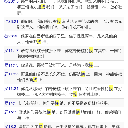
徒28:15
那里的弟兄们、一听见我们的信息、就出来到亚比乌市、
和三馆地方迎
接
我们．保罗见了他们、就感谢 神、放心壮
胆。
徒28:21
他们说、我们并没有
接
着从犹太来论你的信、也没有弟兄
到这里来、报给我们说、你有什么不好处。
徒28:30
保罗在自己所租的房子里、住了足足两年。凡来见他的
人、他全都
接
待、
罗11:17
若有几根枝子被折下来、你这野橄榄得
接
在其中、一同得
着橄榄根的肥汁．
罗11:19
你若说、那枝子被折下来、是特为叫我
接
上。
罗11:23
而且他们若不是长久不信、仍要被
接
上．因为 神能够把
他们从新
接
上。
罗11:24
你是从那天生的野橄榄上砍下来的、尚且逆着性得
接
在好
橄榄上、何况这本树的枝子、要
接
在本树上呢。
罗14:1
信心软弱的、你们要
接
纳、但不要辩论所疑惑的事。
罗15:7
所以你们要彼此
接
纳、如同基督
接
纳你们一样、使荣耀归
与 神。
罗16:2
请你们为主
接
待他、合乎圣徒的体统．他在何事上、要你