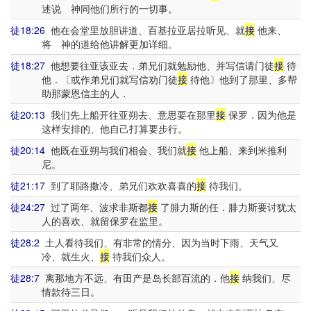
述说 神同他们所行的一切事。
徒18:26
他在会堂里放胆讲道、百基拉亚居拉听见、就
接
他来、
将 神的道给他讲解更加详细。
徒18:27
他想要往亚该亚去．弟兄们就勉励他、并写信请门徒
接
待
他．〔或作弟兄们就写信劝门徒
接
待他〕他到了那里、多帮
助那蒙恩信主的人．
徒20:13
我们先上船开往亚朔去、意思要在那里
接
保罗．因为他是
这样安排的、他自己打算要步行。
徒20:14
他既在亚朔与我们相会、我们就
接
他上船、来到米推利
尼。
徒21:17
到了耶路撒冷、弟兄们欢欢喜喜的
接
待我们。
徒24:27
过了两年、波求非斯都
接
了腓力斯的任．腓力斯要讨犹太
人的喜欢、就留保罗在监里。
徒28:2
土人看待我们、有非常的情分、因为当时下雨、天气又
冷、就生火、
接
待我们众人。
徒28:7
离那地方不远、有田产是岛长部百流的．他
接
纳我们、尽
情款待三日。