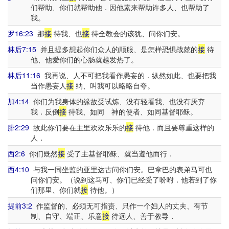
们帮助、你们就帮助他．因他素来帮助许多人、也帮助了
我。
罗16:23
那
接
待我、也
接
待全教会的该犹、问你们安。
林后7:15
并且提多想起你们众人的顺服、是怎样恐惧战兢的
接
待
他、他爱你们的心肠就越发热了。
林后11:16
我再说、人不可把我看作愚妄的．纵然如此、也要把我
当作愚妄人
接
纳、叫我可以略略自夸。
加4:14
你们为我身体的缘故受试炼、没有轻看我、也没有厌弃
我．反倒
接
待我、如同 神的使者、如同基督耶稣。
腓2:29
故此你们要在主里欢欢乐乐的
接
待他．而且要尊重这样的
人．
西2:6
你们既然
接
受了主基督耶稣、就当遵他而行．
西4:10
与我一同坐监的亚里达古问你们安。巴拿巴的表弟马可也
问你们安。（说到这马可、你们已经受了吩咐．他若到了你
们那里、你们就
接
待他。）
提前3:2
作监督的、必须无可指责、只作一个妇人的丈夫、有节
制、自守、端正、乐意
接
待远人、善于教导．