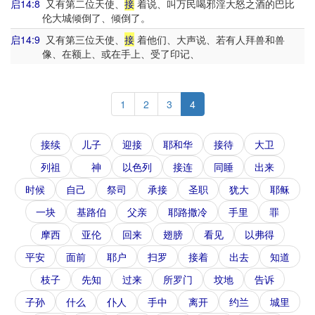
启14:8
又有第二位天使、
接
着说、叫万民喝邪淫大怒之酒的巴比
伦大城倾倒了、倾倒了。
启14:9
又有第三位天使、
接
着他们、大声说、若有人拜兽和兽
像、在额上、或在手上、受了印记、
1
2
3
4
接续
儿子
迎接
耶和华
接待
大卫
列祖
神
以色列
接连
同睡
出来
时候
自己
祭司
承接
圣职
犹大
耶稣
一块
基路伯
父亲
耶路撒冷
手里
罪
摩西
亚伦
回来
翅膀
看见
以弗得
平安
面前
耶户
扫罗
接着
出去
知道
枝子
先知
过来
所罗门
坟地
告诉
子孙
什么
仆人
手中
离开
约兰
城里