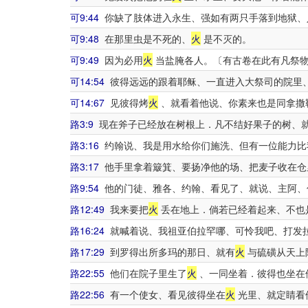
可9:44
你缺了肢体进入永生、强如有两只手落到地狱、
可9:48
在那里虫是不死的、
火
是不灭的。
可9:49
因为必用
火
当盐腌各人。〔有古卷在此有凡祭
可14:54
彼得远远的跟着耶稣、一直进入大祭司的院里
可14:67
见彼得烤
火
、就看着他说、你素来也是同拿撒
路3:9
现在斧子已经放在树根上．凡不结好果子的树、
路3:16
约翰说、我是用水给你们施洗、但有一位能力比
路3:17
他手里拿着簸箕、要扬净他的场、把麦子收在仓
路9:54
他的门徒、雅各、约翰、看见了、就说、主阿、
路12:49
我来要把
火
丢在地上．倘若已经着起来、不也
路16:24
就喊着说、我祖亚伯拉罕哪、可怜我吧、打发
路17:29
到罗得出所多玛的那日、就有
火
与硫磺从天上
路22:55
他们在院子里生了
火
、一同坐着．彼得也坐在
路22:56
有一个使女、看见彼得坐在
火
光里、就定睛看