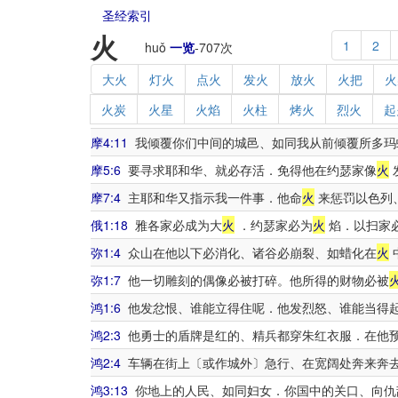
圣经索引
火
1
2
huǒ
一览
-
707
次
大火
灯火
点火
发火
放火
火把
火
火炭
火星
火焰
火柱
烤火
烈火
起
摩4:11
我倾覆你们中间的城邑、如同我从前倾覆所多玛
摩5:6
要寻求耶和华、就必存活．免得他在约瑟家像
火
摩7:4
主耶和华又指示我一件事．他命
火
来惩罚以色列
俄1:18
雅各家必成为大
火
．约瑟家必为
火
焰．以扫家
弥1:4
众山在他以下必消化、诸谷必崩裂、如蜡化在
火
弥1:7
他一切雕刻的偶像必被打碎。他所得的财物必被
鸿1:6
他发忿恨、谁能立得住呢．他发烈怒、谁能当得
鸿2:3
他勇士的盾牌是红的、精兵都穿朱红衣服．在他
鸿2:4
车辆在街上〔或作城外〕急行、在宽阔处奔来奔
鸿3:13
你地上的人民、如同妇女．你国中的关口、向仇