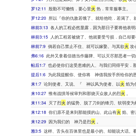
罗12:11
殷勤不可懒惰．要心里
火
热．常常服事主。
罗12:20
所以『你的仇敌若饿了、就给他吃．若渴了、
林前3:13
各人的工程必然显露．因为那日子要将他表明
林前3:15
人的工程若被烧了、他就要受亏损．自己却要
林前7:9
倘若自己禁止不住、就可以嫁娶。与其欲
火
攻
弗6:16
此外又拿着信德当作藤牌、可以灭尽那恶者一切
帖后1:7
也必使你们这受患难的人、与我们同得平安．
提后1:6
为此我提醒你、使你将 神借我按手所给你的
来1:7
论到使者、又说、『 神以风为使者、以
火
焰为
来10:27
惟有战惧等候审判和那烧灭众敌人的烈
火
。
来11:34
灭了烈
火
的猛势、脱了刀剑的锋刃、软弱变为
来12:18
你们原不是来到那能摸的山、此山有
火
焰、密
来12:29
因为我们的 神乃是烈
火
。
雅3:5
这样、舌头在百体里也是最小的、却能说大话。