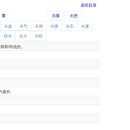
圣经目录
.
繁
活着
火把
火盆
火气
火热
火烧
火石
火速
经火
永火
火蛇
是耶和华说的。
的雇价。