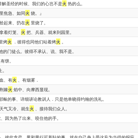
讲解圣经的时候、我们的心岂不是
火
热的么。
里焦急、如同
火
烧。』
拾起来、扔在
火
里烧了。
拿着灯笼、
火
把、兵器、就来到园里。
里烤
火
．彼得也同他们站着烤
火
。
他的门徒么。彼得不承认、说、我不是。
又有饼。
上。
血、有
火
、有烟雾．
荆棘
火
焰中、向摩西显现。
耶稣的事、详细讲论教训人．只是他单晓得约翰的洗礼。
天气又冷、就生
火
、接待我们众人。
、因为热了出来、咬住他的手。
、彼此贪恋、男和男行可羞耻的事、就在自己身上受这妄为当得的报应