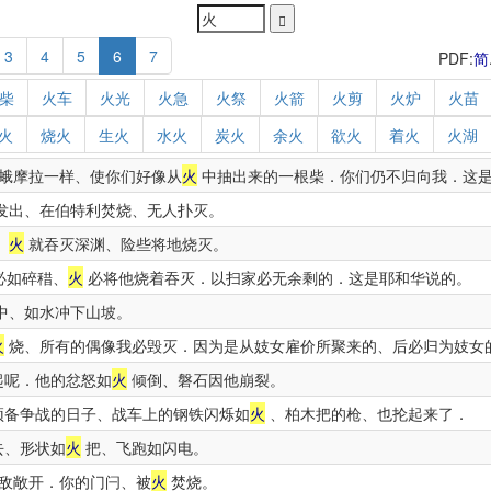
3
4
5
6
7
PDF:
简
柴
火车
火光
火急
火祭
火箭
火剪
火炉
火苗
火
烧火
生火
水火
炭火
余火
欲火
着火
火湖
蛾摩拉一样、使你们好像从
火
中抽出来的一根柴．你们仍不归向我．这
发出、在伯特利焚烧、无人扑灭。
、
火
就吞灭深渊、险些将地烧灭。
必如碎稓、
火
必将他烧着吞灭．以扫家必无余剩的．这是耶和华说的。
中、如水冲下山坡。
火
烧、所有的偶像我必毁灭．因为是从妓女雇价所聚来的、后必归为妓女
起呢．他的忿怒如
火
倾倒、磐石因他崩裂。
预备争战的日子、战车上的钢铁闪烁如
火
、柏木把的枪、也抡起来了．
去、形状如
火
把、飞跑如闪电。
敌敞开．你的门闩、被
火
焚烧。