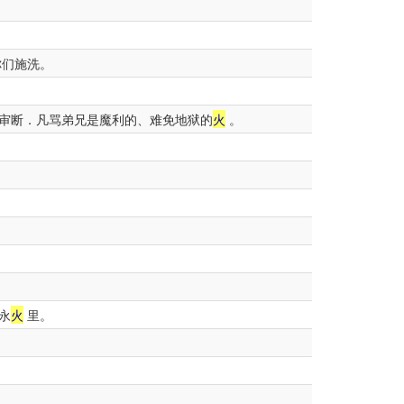
们施洗。
审断．凡骂弟兄是魔利的、难免地狱的
火
。
永
火
里。