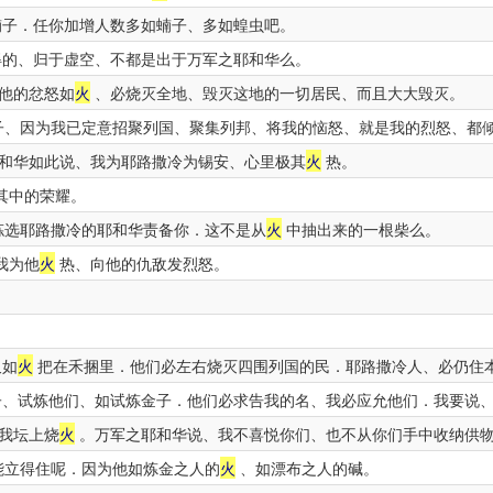
子．任你加增人数多如蝻子、多如蝗虫吧。
的、归于虚空、不都是出于万军之耶和华么。
他的忿怒如
火
、必烧灭全地、毁灭这地的一切居民、而且大大毁灭。
、因为我已定意招聚列国、聚集列邦、将我的恼怒、就是我的烈怒、都
和华如此说、我为耶路撒冷为锡安、心里极其
火
热。
其中的荣耀。
拣选耶路撒冷的耶和华责备你．这不是从
火
中抽出来的一根柴么。
我为他
火
热、向他的仇敌发烈怒。
。
。
又如
火
把在禾捆里．他们必左右烧灭四围列国的民．耶路撒冷人、必仍住
、试炼他们、如试炼金子．他们必求告我的名、我必应允他们．我要说
我坛上烧
火
。万军之耶和华说、我不喜悦你们、也不从你们手中收纳供
能立得住呢．因为他如炼金之人的
火
、如漂布之人的碱。