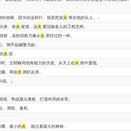
就给他喝．因为你这样行、就是把炭
火
堆在他的头上。』
出来、有
火
发现．这
火
要试验各人的工程怎样。
得救．虽然得救乃像从
火
里经过的一样。
心、倒不如嫁娶为妙。
的
火
箭．
那时、主耶稣同他有能力的天使、从天上在
火
焰中显现、
恩赐、再如
火
挑旺起来。
仆役。』
刚强、争战显出勇敢、打退外邦的全军。
云、黑暗、暴风、
看哪、最小的
火
、能点着最大的树林．