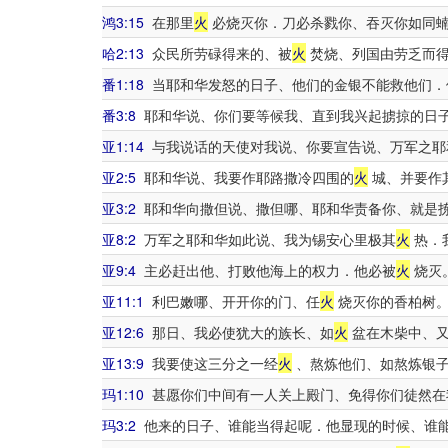
鸿3:15
在那里
火
必烧灭你．刀必杀戮你、吞灭你如同蝻
哈2:13
众民所劳碌得来的、被
火
焚烧、列国由劳乏而得
番1:18
当耶和华发怒的日子、他们的金银不能救他们．
番3:8
耶和华说、你们要等候我、直到我兴起掳掠的日子
亚1:14
与我说话的天使对我说、你要宣告说、万军之耶
亚2:5
耶和华说、我要作耶路撒冷四围的
火
城、并要作
亚3:2
耶和华向撒但说、撒但哪、耶和华责备你、就是
亚8:2
万军之耶和华如此说、我为锡安心里极其
火
热．
亚9:4
主必赶出他、打败他海上的权力．他必被
火
烧灭
亚11:1
利巴嫩哪、开开你的门、任
火
烧灭你的香柏树
亚12:6
那日、我必使犹大的族长、如
火
盆在木柴中、
亚13:9
我要使这三分之一经
火
、熬炼他们、如熬炼银子
玛1:10
甚愿你们中间有一人关上殿门、免得你们徒然在
玛3:2
他来的日子、谁能当得起呢．他显现的时候、谁