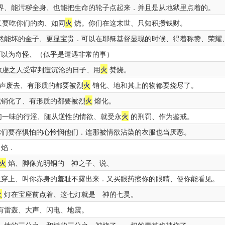
界、能污秽全身、也能把生命的轮子点起来．并且是从地狱里点着的。
又要吃你们的肉、如同
火
烧。你们在这末世、只知积攒钱财。
然能坏的金子、更显宝贵．可以在耶稣基督显现的时候、得着称赞、荣耀
以为奇怪、（似乎是遭遇非常的事）
敬虔之人受审判遭沉沦的日子、用
火
焚烧。
声废去、有形质的都要被烈
火
销化、地和其上的物都要烧尽了。
销化了、有形质的都要被烈
火
熔化。
们一味的行淫、随从逆性的情欲、就受永
火
的刑罚、作为鉴戒。
们要存惧怕的心怜悯他们．连那被情欲沾染的衣服也当厌恶。
焰．
火
焰、脚像光明铜的 神之子、说、
穿上、叫你赤身的羞耻不露出来．又买眼药擦你的眼睛、使你能看见。
火
灯在宝座前点着、这七灯就是 神的七灵。
有雷轰、大声、闪电、地震。