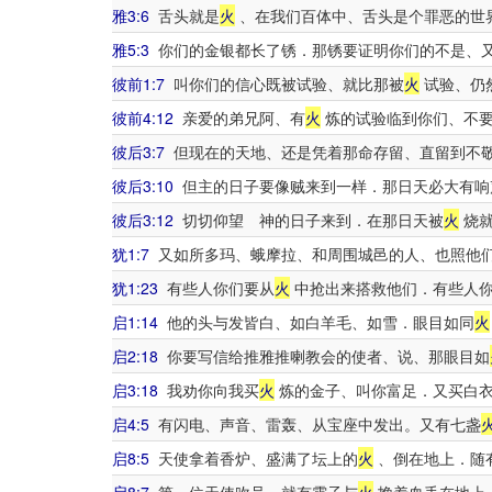
雅3:6
舌头就是
火
、在我们百体中、舌头是个罪恶的世
雅5:3
你们的金银都长了锈．那锈要证明你们的不是、
彼前1:7
叫你们的信心既被试验、就比那被
火
试验、仍
彼前4:12
亲爱的弟兄阿、有
火
炼的试验临到你们、不要
彼后3:7
但现在的天地、还是凭着那命存留、直留到不
彼后3:10
但主的日子要像贼来到一样．那日天必大有响
彼后3:12
切切仰望 神的日子来到．在那日天被
火
烧就
犹1:7
又如所多玛、蛾摩拉、和周围城邑的人、也照他
犹1:23
有些人你们要从
火
中抢出来搭救他们．有些人你
启1:14
他的头与发皆白、如白羊毛、如雪．眼目如同
火
启2:18
你要写信给推雅推喇教会的使者、说、那眼目如
启3:18
我劝你向我买
火
炼的金子、叫你富足．又买白衣
启4:5
有闪电、声音、雷轰、从宝座中发出。又有七盏
启8:5
天使拿着香炉、盛满了坛上的
火
、倒在地上．随