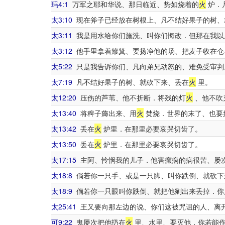
玛4:1
万军之耶和华说、那日临近、势如烧着的
火
炉．
太3:10
现在斧子已经放在树根上、凡不结好果子的树、
太3:11
我是用水给你们施洗、叫你们悔改．但那在我以
太3:12
他手里拿着簸箕、要扬净他的场、把麦子收在仓
太5:22
只是我告诉你们、凡向弟兄动怒的、难免受审判
太7:19
凡不结好果子的树、就砍下来、丢在
火
里。
太12:20
压伤的芦苇、他不折断．将残的灯
火
、他不吹
太13:40
将稗子薅出来、用
火
焚烧．世界的末了、也要
太13:42
丢在
火
炉里．在那里必要哀哭切齿了。
太13:50
丢在
火
炉里．在那里必要哀哭切齿了。
太17:15
主阿、怜悯我的儿子．他害癫痫的病很苦、屡
太18:8
倘若你一只手、或是一只脚、叫你跌倒、就砍下
太18:9
倘若你一只眼叫你跌倒、就把他剜出来丢掉．你
太25:41
王又要向那左边的说、你们这被咒诅的人、离
可9:22
鬼屡次把他扔在
火
里、水里、要灭他．你若能作