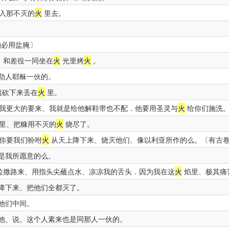
入那不灭的
火
里去。
物必用盐腌〕
、和差役一同坐在
火
光里烤
火
。
勒人耶稣一伙的。
就砍下来丢在
火
里。
我更大的要来、我就是给他解鞋带也不配．他要用圣灵与
火
给你们施洗
里、把糠用不灭的
火
烧尽了。
你要我们吩咐
火
从天上降下来、烧灭他们、像以利亚所作的么。〔有古卷
是我所愿意的么。
拉撒路来、用指头尖蘸点水、凉凉我的舌头．因为我在这
火
焰里、极其痛
降下来、把他们全都灭了。
他们中间。
他、说、这个人素来也是同那人一伙的。