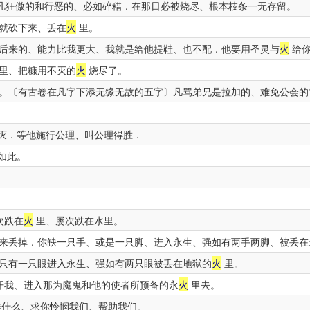
凡狂傲的和行恶的、必如碎稓．在那日必被烧尽、根本枝条一无存留。
就砍下来、丢在
火
里。
后来的、能力比我更大、我就是给他提鞋、也不配．他要用圣灵与
火
给你
里、把糠用不灭的
火
烧尽了。
。〔有古卷在凡字下添无缘无故的五字〕凡骂弟兄是拉加的、难免公会的
灭．等他施行公理、叫公理得胜．
如此。
次跌在
火
里、屡次跌在水里。
来丢掉．你缺一只手、或是一只脚、进入永生、强如有两手两脚、被丢在
只有一只眼进入永生、强如有两只眼被丢在地狱的
火
里。
开我、进入那为魔鬼和他的使者所预备的永
火
里去。
什么、求你怜悯我们、帮助我们。