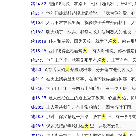
路24:32
他们彼此说、在路上、他和我们说话、给我们
约2:17
他的门徒就想起经上记着说、『我为你的殿、心
约15:6
人若不常在我里面、就像枝子丢在外面枯干、人
约18:3
犹大领了一队兵、和祭司长并法利赛人的差役、
约18:18
仆人和差役、因为天冷、就生了炭
火
、站在那
约18:25
西门彼得正站着烤
火
、有人对他说、你不也是
约21:9
他们上了岸、就看见那里有炭
火
、上面有鱼、
徒2:3
又有舌头如
火
焰显现出来、分开落在他们各人头
徒2:19
在天上我要显出奇事、在地下我要显出神迹、有
徒7:30
过了四十年、在西乃山的旷野、有一位天使、从
徒18:25
这人已经在主的道上受了教训、心里
火
热、将
徒28:2
土人看待我们、有非常的情分、因为当时下雨、
徒28:3
那时、保罗拾起一捆柴、放在
火
上、有一条毒蛇
徒28:5
保罗竟把那毒蛇甩在
火
里、并没有受伤。
罗1:27
男人也是如此、弃了女人顺性的用处、欲
火
攻心