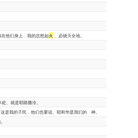
倾在他们身上．我的忿怒如
火
、必烧灭全地。
本处、就是耶路撒冷。
、这是我的子民．他们也要说、耶和华是我们的 神。
物。