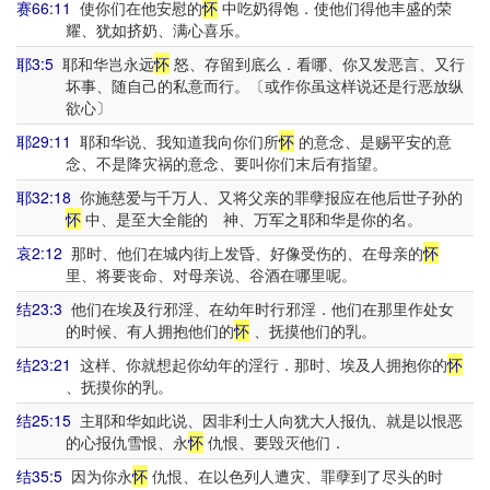
赛66:11
使你们在他安慰的
怀
中吃奶得饱．使他们得他丰盛的荣
耀、犹如挤奶、满心喜乐。
耶3:5
耶和华岂永远
怀
怒、存留到底么．看哪、你又发恶言、又行
坏事、随自己的私意而行。〔或作你虽这样说还是行恶放纵
欲心〕
耶29:11
耶和华说、我知道我向你们所
怀
的意念、是赐平安的意
念、不是降灾祸的意念、要叫你们末后有指望。
耶32:18
你施慈爱与千万人、又将父亲的罪孽报应在他后世子孙的
怀
中、是至大全能的 神、万军之耶和华是你的名。
哀2:12
那时、他们在城内街上发昏、好像受伤的、在母亲的
怀
里、将要丧命、对母亲说、谷酒在哪里呢。
结23:3
他们在埃及行邪淫、在幼年时行邪淫．他们在那里作处女
的时候、有人拥抱他们的
怀
、抚摸他们的乳。
结23:21
这样、你就想起你幼年的淫行．那时、埃及人拥抱你的
怀
、抚摸你的乳。
结25:15
主耶和华如此说、因非利士人向犹大人报仇、就是以恨恶
的心报仇雪恨、永
怀
仇恨、要毁灭他们．
结35:5
因为你永
怀
仇恨、在以色列人遭灾、罪孽到了尽头的时