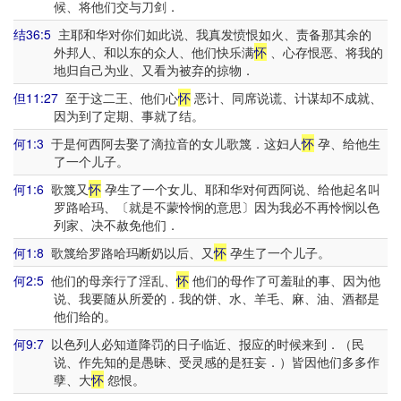
候、将他们交与刀剑．
结36:5
主耶和华对你们如此说、我真发愤恨如火、责备那其余的
外邦人、和以东的众人、他们快乐满
怀
、心存恨恶、将我的
地归自己为业、又看为被弃的掠物．
但11:27
至于这二王、他们心
怀
恶计、同席说谎、计谋却不成就、
因为到了定期、事就了结。
何1:3
于是何西阿去娶了滴拉音的女儿歌篾．这妇人
怀
孕、给他生
了一个儿子。
何1:6
歌篾又
怀
孕生了一个女儿、耶和华对何西阿说、给他起名叫
罗路哈玛、〔就是不蒙怜悯的意思〕因为我必不再怜悯以色
列家、决不赦免他们．
何1:8
歌篾给罗路哈玛断奶以后、又
怀
孕生了一个儿子。
何2:5
他们的母亲行了淫乱、
怀
他们的母作了可羞耻的事、因为他
说、我要随从所爱的．我的饼、水、羊毛、麻、油、酒都是
他们给的。
何9:7
以色列人必知道降罚的日子临近、报应的时候来到．（民
说、作先知的是愚昧、受灵感的是狂妄．）皆因他们多多作
孽、大
怀
怨恨。