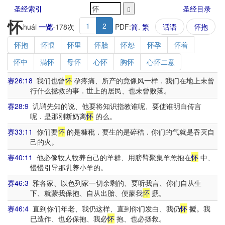
圣经索引
圣经目录
怀
1
2
huái
一览
-
178
次
PDF:
简
.
繁
话语
怀抱
怀抱
怀恨
怀里
怀胎
怀怨
怀孕
怀着
怀中
满怀
母怀
心怀
胸怀
心怀二意
赛26:18
我们也曾
怀
孕疼痛、所产的竟像风一样．我们在地上未曾
行什么拯救的事．世上的居民、也未曾败落。
赛28:9
讥诮先知的说、他要将知识指教谁呢、要使谁明白传言
呢．是那刚断奶离
怀
的么。
赛33:11
你们要
怀
的是糠秕．要生的是碎稓．你们的气就是吞灭自
己的火。
赛40:11
他必像牧人牧养自己的羊群、用膀臂聚集羊羔抱在
怀
中、
慢慢引导那乳养小羊的。
赛46:3
雅各家、以色列家一切余剩的、要听我言、你们自从生
下、就蒙我保抱、自从出胎、便蒙我
怀
搋。
赛46:4
直到你们年老、我仍这样、直到你们发白、我仍
怀
搋。我
已造作、也必保抱、我必
怀
抱、也必拯救。