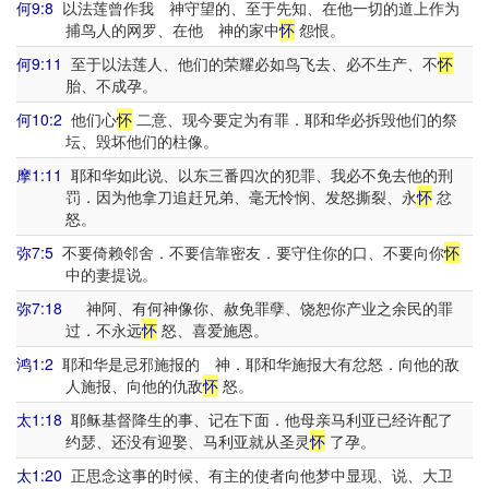
何9:8
以法莲曾作我 神守望的、至于先知、在他一切的道上作为
捕鸟人的网罗、在他 神的家中
怀
怨恨。
何9:11
至于以法莲人、他们的荣耀必如鸟飞去、必不生产、不
怀
胎、不成孕。
何10:2
他们心
怀
二意、现今要定为有罪．耶和华必拆毁他们的祭
坛、毁坏他们的柱像。
摩1:11
耶和华如此说、以东三番四次的犯罪、我必不免去他的刑
罚．因为他拿刀追赶兄弟、毫无怜悯、发怒撕裂、永
怀
忿
怒。
弥7:5
不要倚赖邻舍．不要信靠密友．要守住你的口、不要向你
怀
中的妻提说。
弥7:18
神阿、有何神像你、赦免罪孽、饶恕你产业之余民的罪
过．不永远
怀
怒、喜爱施恩。
鸿1:2
耶和华是忌邪施报的 神．耶和华施报大有忿怒．向他的敌
人施报、向他的仇敌
怀
怒。
太1:18
耶稣基督降生的事、记在下面．他母亲马利亚已经许配了
约瑟、还没有迎娶、马利亚就从圣灵
怀
了孕。
太1:20
正思念这事的时候、有主的使者向他梦中显现、说、大卫