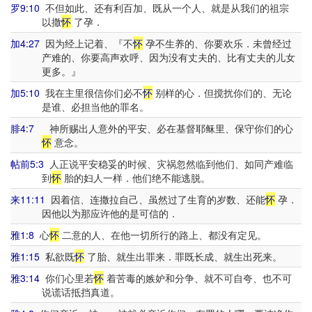
罗9:10
不但如此、还有利百加、既从一个人、就是从我们的祖宗
以撒
怀
了孕．
加4:27
因为经上记着、『不
怀
孕不生养的、你要欢乐．未曾经过
产难的、你要高声欢呼、因为没有丈夫的、比有丈夫的儿女
更多。』
加5:10
我在主里很信你们必不
怀
别样的心．但搅扰你们的、无论
是谁、必担当他的罪名。
腓4:7
神所赐出人意外的平安、必在基督耶稣里、保守你们的心
怀
意念。
帖前5:3
人正说平安稳妥的时候、灾祸忽然临到他们、如同产难临
到
怀
胎的妇人一样．他们绝不能逃脱。
来11:11
因着信、连撒拉自己、虽然过了生育的岁数、还能
怀
孕．
因他以为那应许他的是可信的．
雅1:8
心
怀
二意的人、在他一切所行的路上、都没有定见。
雅1:15
私欲既
怀
了胎、就生出罪来．罪既长成、就生出死来。
雅3:14
你们心里若
怀
着苦毒的嫉妒和分争、就不可自夸、也不可
说谎话抵挡真道。