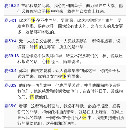
赛49:22
主耶和华如此说、我必向列国举手、向万民竖立大旗、他
们必将你的众子
怀
中抱来、将你的众女肩上扛来。
赛54:1
你这不
怀
孕不生养的、要歌唱．你这未曾经过产难的、要
发声歌唱、扬声欢呼．因为没有丈夫的、比有丈夫的儿女更
多．这是耶和华说的。
赛59:4
无一人按公义告状、无一人凭诚实辨白．都倚靠虚妄、说
谎言．所
怀
的是毒害、所生的是罪孽．
赛59:13
就是悖逆不认识耶和华、转去不跟从我们的 神、说欺压
和叛逆的话、心
怀
谎言、随即说出。
赛60:4
你举目向四方观看．众人都聚集来到你这里．你的众子从
远方而来、你的众女也被
怀
抱而来。
赛63:9
他们在一切苦难中、他也同受苦难．并且他面前的使者拯
救他们．他以慈爱和怜悯救赎他们．在古时的日子、常保抱
他们、
怀
搋他们。
赛65:6
看哪、这都写在我面前、我必不静默、必施行报应、必将
你们的罪孽、和你们列祖的罪孽、就是在山上烧香、在冈上
亵渎我的罪孽、一同报应在他们后人
怀
中．我先要把他们所
行的量给他们．这是耶和华说的。