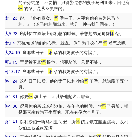
的子孙约瑟、不要怕、只管娶过你的妻子马利亚来．因他所
怀
的孕、是从圣灵来的。
太1:23
说、『必有童女、
怀
孕生子、人要称他的名为以马内
利。』（以马内利翻出来、就是 神与我们同在。）
太5:23
所以你在祭坛上献礼物的时候、若想起弟兄向你
怀
怨、
太9:4
耶稣知道他们的心意、就说、你们为什么心里
怀
着恶念呢．
太24:19
当那些日子、
怀
孕的和奶孩子的有祸了。
可6:19
于是希罗底
怀
恨他、想要杀他．只是不能．
可13:17
当那些日子、
怀
孕的和奶孩子的有祸了。
路1:24
这些日子以后、他的妻子以利沙伯
怀
了孕、就隐藏了五个
月、
路1:31
你要
怀
孕生子、可以给他起名叫耶稣。
路1:36
况且你的亲戚以利沙伯、在年老的时候、也
怀
了男胎．就
是那素来称为不生育的、现在有孕六个月了。
路1:41
以利沙伯一听马利亚问安、所
怀
的胎就在腹里跳动、以利
沙伯且被圣灵充满．