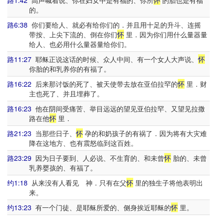
路1:42
高声喊着说、你在妇女中是有福的、你所
怀
的胎也是有福
的。
路6:38
你们要给人、就必有给你们的．并且用十足的升斗、连摇
带按、上尖下流的、倒在你们
怀
里．因为你们用什么量器量
给人、也必用什么量器量给你们。
路11:27
耶稣正说这话的时候、众人中间、有一个女人大声说、
怀
你胎的和乳养你的有福了。
路16:22
后来那讨饭的死了、被天使带去放在亚伯拉罕的
怀
里．财
主也死了、并且埋葬了。
路16:23
他在阴间受痛苦、举目远远的望见亚伯拉罕、又望见拉撒
路在他
怀
里．
路21:23
当那些日子、
怀
孕的和奶孩子的有祸了．因为将有大灾难
降在这地方、也有震怒临到这百姓。
路23:29
因为日子要到、人必说、不生育的、和未曾
怀
胎的、未曾
乳养婴孩的、有福了。
约1:18
从来没有人看见 神．只有在父
怀
里的独生子将他表明出
来。
约13:23
有一个门徒、是耶稣所爱的、侧身挨近耶稣的
怀
里。