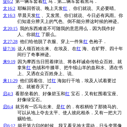
亚6:2
第一辆车套着
红
马．第二辆车套着黑马．
太16:2
耶稣回答说、晚上天发
红
、你们就说、天必要晴。
太16:3
早晨天发
红
、又发黑、你们就说、今日必有风雨。你
们知道分辨天上的气色、倒不能分辨这时候的神迹。
太20:15
我的东西难道不可随我的意思用么．因为我作好
人、你就
红
了眼么。
太27:28
他们给他脱了衣服、穿上一件朱
红
色袍子．
徒7:36
这人领百姓出来、在埃及、在
红
海、在旷野、四十年
间行了奇事神迹。
来9:19
因为摩西当日照着律法、将各样诫命传给众百姓、就
拿朱
红
色绒和牛膝草、把牛犊山羊的血和水、洒在书
上、又洒在众百姓身上、说、
来11:29
他们因着信、过
红
海如行干地．埃及人试着要过
去、就被吞灭了。
启4:3
看那坐着的、好像碧玉和
红
宝石．又有虹围着宝座、
好像绿宝石。
启6:4
就另有一匹马出来、是
红
的．有权柄给了那骑马的、
可以从地上夺去太平、使人彼此相杀．又有一把大刀
赐给他。
启6:12
揭开第六印的时候、我又看见地大震动．日头变黑像