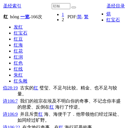
圣经索引
圣经目录
烘
1
红
hóng
一览
-
166
次
PDF:
简
.
繁
2
红宝石
发红
红宝石
红豆
红海
红花
红润
红色
红线
朱红
红头雕
伯28:19
古实的
红
璧玺、不足与比较。精金、也不足与较
量。
诗106:7
我们的祖宗在埃及不明白你的奇事、不记念你丰盛
的慈爱、反倒在
红
海行了悖逆。
诗106:9
并且斥责
红
海、海便干了．他带领他们经过深处、
如同经过旷野。
诗106:22
在含地行奇事、在
红
海行可畏的事。