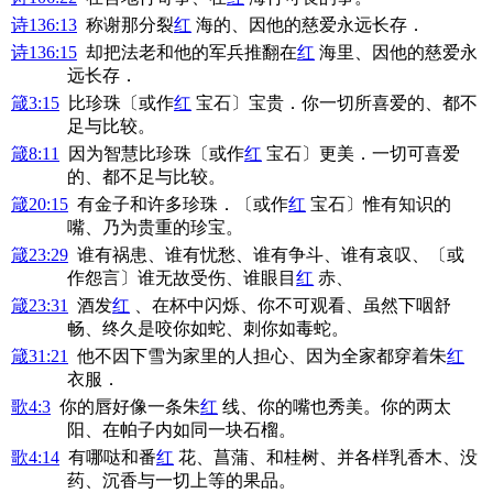
诗136:13
称谢那分裂
红
海的、因他的慈爱永远长存．
诗136:15
却把法老和他的军兵推翻在
红
海里、因他的慈爱永
远长存．
箴3:15
比珍珠〔或作
红
宝石〕宝贵．你一切所喜爱的、都不
足与比较。
箴8:11
因为智慧比珍珠〔或作
红
宝石〕更美．一切可喜爱
的、都不足与比较。
箴20:15
有金子和许多珍珠．〔或作
红
宝石〕惟有知识的
嘴、乃为贵重的珍宝。
箴23:29
谁有祸患、谁有忧愁、谁有争斗、谁有哀叹、〔或
作怨言〕谁无故受伤、谁眼目
红
赤、
箴23:31
酒发
红
、在杯中闪烁、你不可观看、虽然下咽舒
畅、终久是咬你如蛇、刺你如毒蛇。
箴31:21
他不因下雪为家里的人担心、因为全家都穿着朱
红
衣服．
歌4:3
你的唇好像一条朱
红
线、你的嘴也秀美。你的两太
阳、在帕子内如同一块石榴。
歌4:14
有哪哒和番
红
花、菖蒲、和桂树、并各样乳香木、没
药、沉香与一切上等的果品。