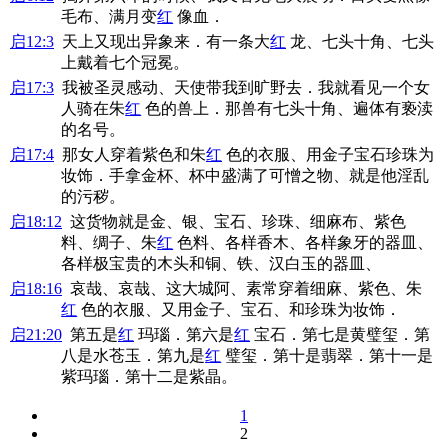
毛布、满月变
红
像血．
启12:3
天上又现出异象来．有一条大
红
龙、七头十角、七头
上戴着七个冠冕。
启17:3
我被圣灵感动、天使带我到旷野去．我就看见一个女
人骑在朱
红
色的兽上．那兽有七头十角、遍体有亵渎
的名号。
启17:4
那女人穿着紫色和朱
红
色的衣服、用金子宝石珍珠为
妆饰．手拿金杯、杯中盛满了可憎之物、就是他淫乱
的污秽。
启18:12
这货物就是金、银、宝石、珍珠、细麻布、紫色
料、绸子、朱
红
色料、各样香木、各样象牙的器皿、
各样极宝贵的木头和铜、铁、汉白玉的器皿、
启18:16
哀哉、哀哉、这大城阿、素常穿着细麻、紫色、朱
红
色的衣服、又用金子、宝石、和珍珠为妆饰．
启21:20
第五是
红
玛瑙．第六是
红
宝石．第七是黄璧玺．第
八是水苍玉．第九是
红
璧玺．第十是翡翠．第十一是
紫玛瑙．第十二是紫晶。
1
2