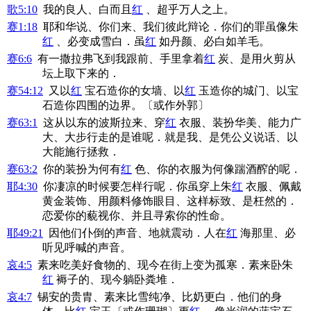
歌5:10
我的良人、白而且
红
、超乎万人之上。
赛1:18
耶和华说、你们来、我们彼此辩论．你们的罪虽像朱
红
、必变成雪白．虽
红
如丹颜、必白如羊毛。
赛6:6
有一撒拉弗飞到我跟前、手里拿着
红
炭、是用火剪从
坛上取下来的．
赛54:12
又以
红
宝石造你的女墙、以
红
玉造你的城门、以宝
石造你四围的边界。〔或作外郭〕
赛63:1
这从以东的波斯拉来、穿
红
衣服、装扮华美、能力广
大、大步行走的是谁呢．就是我、是凭公义说话、以
大能施行拯救．
赛63:2
你的装扮为何有
红
色、你的衣服为何像踹酒醡的呢．
耶4:30
你凄凉的时候要怎样行呢．你虽穿上朱
红
衣服、佩戴
黄金装饰、用颜料修饰眼目、这样标致、是枉然的．
恋爱你的藐视你、并且寻索你的性命。
耶49:21
因他们仆倒的声音、地就震动．人在
红
海那里、必
听见呼喊的声音。
哀4:5
素来吃美好食物的、现今在街上变为孤寒．素来卧朱
红
褥子的、现今躺卧粪堆．
哀4:7
锡安的贵胄、素来比雪纯净、比奶更白．他们的身