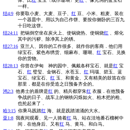
体、比
红
宝玉〔或作珊瑚〕更
红
、像光润的蓝宝石
一样。
结4:9
你要取小麦、大麦、豆子、
红
豆、小米、粗麦、装在
一个器皿中、用以为自己作饼、要按你侧卧的三百九
十日吃这饼。
结24:11
把锅倒空坐在炭火上、使锅烧热、使铜烧
红
、熔化
其中的污秽、除净其上的锈。
结27:16
亚兰人、因你的工作很多、就作你的客商．他们用
绿宝石、紫色布绣货、细麻布、珊瑚、
红
宝石、兑换
你的货物。
结28:13
你曾在伊甸 神的园中、佩戴各样宝石、就是
红
宝
石、
红
璧玺、金钢石、水苍玉、
红
玛瑙、碧玉、蓝
宝石、绿宝石、
红
玉、和黄金、又有精美的鼓笛在你
那里．都是在你受造之日预备齐全的。
鸿2:3
他勇士的盾牌是
红
的、精兵都穿朱
红
衣服．在他预备
争战的日子、战车上的钢铁闪烁如火、柏木把的枪、
也抡起来了．
哈3:15
你乘马践踏
红
海、就是践踏汹涌的大水。
亚1:8
我夜间观看、见一人骑着
红
马、站在洼地番石榴树中
间．在他身后、又有
红
马、黄马、和白马。