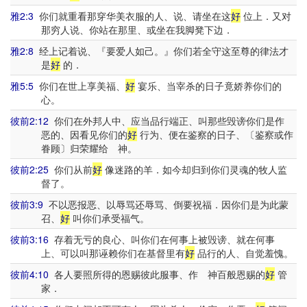
雅2:3
你们就重看那穿华美衣服的人、说、请坐在这
好
位上．又对
那穷人说、你站在那里、或坐在我脚凳下边．
雅2:8
经上记着说、『要爱人如己。』你们若全守这至尊的律法才
是
好
的．
雅5:5
你们在世上享美福、
好
宴乐、当宰杀的日子竟娇养你们的
心。
彼前2:12
你们在外邦人中、应当品行端正、叫那些毁谤你们是作
恶的、因看见你们的
好
行为、便在鉴察的日子、〔鉴察或作
眷顾〕归荣耀给 神。
彼前2:25
你们从前
好
像迷路的羊．如今却归到你们灵魂的牧人监
督了。
彼前3:9
不以恶报恶、以辱骂还辱骂、倒要祝福．因你们是为此蒙
召、
好
叫你们承受福气。
彼前3:16
存着无亏的良心、叫你们在何事上被毁谤、就在何事
上、可以叫那诬赖你们在基督里有
好
品行的人、自觉羞愧。
彼前4:10
各人要照所得的恩赐彼此服事、作 神百般恩赐的
好
管
家．