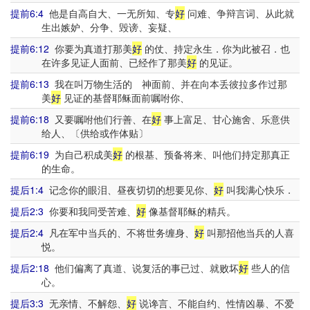
提前6:4
他是自高自大、一无所知、专
好
问难、争辩言词、从此就
生出嫉妒、分争、毁谤、妄疑、
提前6:12
你要为真道打那美
好
的仗、持定永生．你为此被召．也
在许多见证人面前、已经作了那美
好
的见证。
提前6:13
我在叫万物生活的 神面前、并在向本丢彼拉多作过那
美
好
见证的基督耶稣面前嘱咐你、
提前6:18
又要嘱咐他们行善、在
好
事上富足、甘心施舍、乐意供
给人、〔供给或作体贴〕
提前6:19
为自己积成美
好
的根基、预备将来、叫他们持定那真正
的生命。
提后1:4
记念你的眼泪、昼夜切切的想要见你、
好
叫我满心快乐．
提后2:3
你要和我同受苦难、
好
像基督耶稣的精兵。
提后2:4
凡在军中当兵的、不将世务缠身、
好
叫那招他当兵的人喜
悦。
提后2:18
他们偏离了真道、说复活的事已过、就败坏
好
些人的信
心。
提后3:3
无亲情、不解怨、
好
说谗言、不能自约、性情凶暴、不爱