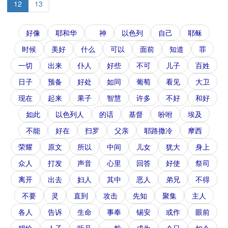
12
13
好像
耶和华
神
以色列
自己
耶稣
时候
美好
什么
可以
面前
知道
罪
一切
出来
仆人
好些
不可
儿子
百姓
日子
预备
好处
如同
葡萄
看见
大卫
现在
起来
果子
智慧
许多
不好
和好
如此
以色列人
的话
基督
吩咐
埃及
不能
好在
扫罗
父亲
耶路撒冷
摩西
荣耀
原文
所以
中间
儿女
犹大
身上
众人
打发
声音
心里
回答
好使
祭司
离开
出去
妇人
其中
恶人
弟兄
不得
不要
灵
直到
攻击
先知
聚集
主人
各人
告诉
生命
事奉
锡安
或作
眼前