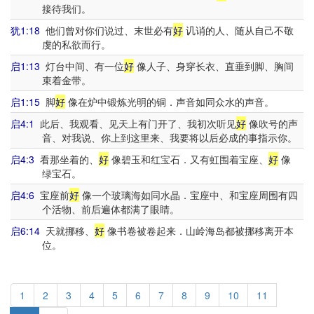
接待我们。
犹1:18
他们曾对你们说过、末世必有
好
讥诮的人、随从自己不敬
虔的私欲而行。
启1:13
灯台中间、有一位
好
像人子、身穿长衣、直垂到脚、胸间
束着金带。
启1:15
脚
好
像在炉中锻炼光明的铜．声音如同众水的声音。
启4:1
此后、我观看、见天上有门开了、我初次听见
好
像吹号的声
音、对我说、你上到这里来、我要将以后必成的事指示你。
启4:3
看那坐着的、
好
像碧玉和红宝石．又有虹围着宝座、
好
像
绿宝石。
启4:6
宝座前
好
像一个玻璃海如同水晶．宝座中、和宝座周围有四
个活物、前后遍体都满了眼睛。
启6:14
天就挪移、
好
像书卷被卷起来．山岭海岛都被挪移离开本
位。
1
2
3
4
5
6
7
8
9
10
11