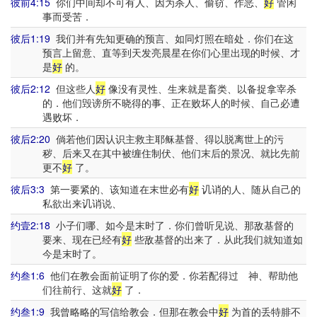
彼前4:15
你们中间却不可有人、因为杀人、偷窃、作恶、
好
管闲
事而受苦．
彼后1:19
我们并有先知更确的预言、如同灯照在暗处．你们在这
预言上留意、直等到天发亮晨星在你们心里出现的时候、才
是
好
的。
彼后2:12
但这些人
好
像没有灵性、生来就是畜类、以备捉拿宰杀
的．他们毁谤所不晓得的事、正在败坏人的时候、自己必遭
遇败坏．
彼后2:20
倘若他们因认识主救主耶稣基督、得以脱离世上的污
秽、后来又在其中被缠住制伏、他们末后的景况、就比先前
更不
好
了。
彼后3:3
第一要紧的、该知道在末世必有
好
讥诮的人、随从自己的
私欲出来讥诮说、
约壹2:18
小子们哪、如今是末时了．你们曾听见说、那敌基督的
要来、现在已经有
好
些敌基督的出来了．从此我们就知道如
今是末时了。
约叁1:6
他们在教会面前证明了你的爱．你若配得过 神、帮助他
们往前行、这就
好
了．
约叁1:9
我曾略略的写信给教会．但那在教会中
好
为首的丢特腓不