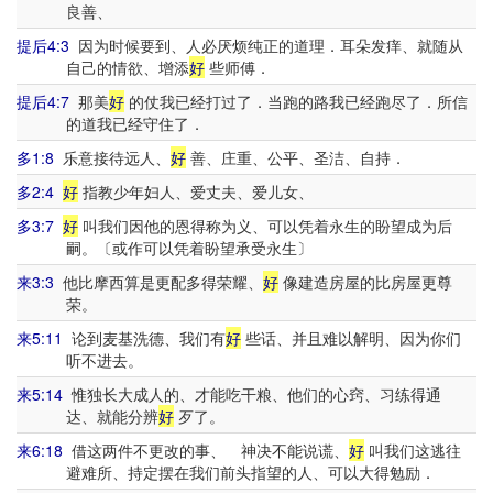
良善、
提后4:3
因为时候要到、人必厌烦纯正的道理．耳朵发痒、就随从
自己的情欲、增添
好
些师傅．
提后4:7
那美
好
的仗我已经打过了．当跑的路我已经跑尽了．所信
的道我已经守住了．
多1:8
乐意接待远人、
好
善、庄重、公平、圣洁、自持．
多2:4
好
指教少年妇人、爱丈夫、爱儿女、
多3:7
好
叫我们因他的恩得称为义、可以凭着永生的盼望成为后
嗣。〔或作可以凭着盼望承受永生〕
来3:3
他比摩西算是更配多得荣耀、
好
像建造房屋的比房屋更尊
荣。
来5:11
论到麦基洗德、我们有
好
些话、并且难以解明、因为你们
听不进去。
来5:14
惟独长大成人的、才能吃干粮、他们的心窍、习练得通
达、就能分辨
好
歹了。
来6:18
借这两件不更改的事、 神决不能说谎、
好
叫我们这逃往
避难所、持定摆在我们前头指望的人、可以大得勉励．