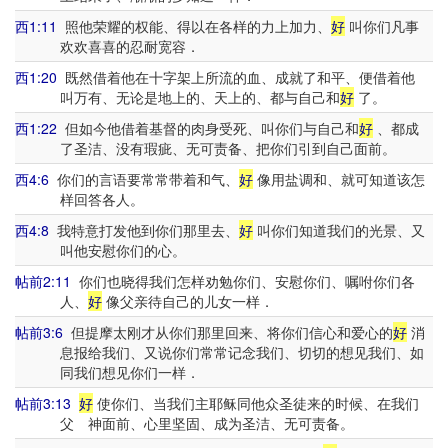
西1:11
照他荣耀的权能、得以在各样的力上加力、
好
叫你们凡事
欢欢喜喜的忍耐宽容．
西1:20
既然借着他在十字架上所流的血、成就了和平、便借着他
叫万有、无论是地上的、天上的、都与自己和
好
了。
西1:22
但如今他借着基督的肉身受死、叫你们与自己和
好
、都成
了圣洁、没有瑕疵、无可责备、把你们引到自己面前。
西4:6
你们的言语要常常带着和气、
好
像用盐调和、就可知道该怎
样回答各人。
西4:8
我特意打发他到你们那里去、
好
叫你们知道我们的光景、又
叫他安慰你们的心。
帖前2:11
你们也晓得我们怎样劝勉你们、安慰你们、嘱咐你们各
人、
好
像父亲待自己的儿女一样．
帖前3:6
但提摩太刚才从你们那里回来、将你们信心和爱心的
好
消
息报给我们、又说你们常常记念我们、切切的想见我们、如
同我们想见你们一样．
帖前3:13
好
使你们、当我们主耶稣同他众圣徒来的时候、在我们
父 神面前、心里坚固、成为圣洁、无可责备。