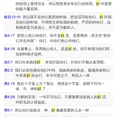
的软弱上显得完全．所以我更喜欢夸自己的软弱、
好
叫基督
的能力覆庇我．
林后13:10
所以我不在你们那里的时候、把这话写给你们、
好
叫我
见你们的时候、不用照主所给我的权柄、严厉的待你们．这
权柄原是为造就人、并不是为败坏人。
加4:17
那些人热心待你们、却不是
好
意、是要离间〔原文作“把你
们关在外面”〕你们、叫你们热心待他们。
加4:18
在善事上、常用热心待人、原是
好
的、却不单我与你们同
在的时候才这样。
加5:7
你们向来跑得
好
．有谁拦阻你们、叫你们不顺从真理呢。
弗2:3
我们从前也都在他们中间、放纵肉体的私欲、随着肉体和心
中所喜
好
的去行、本为可怒之子、和别人一样．
弗2:16
既在十字架上灭了冤仇、便借这十字架、使两下归为一
体、与 神和
好
了．
弗4:29
污秽的言语、一句不可出口、只要随事说造就人的
好
话、
叫听见的人得益处。
弗5:1
所以你们该效法 神、
好
像蒙慈爱的儿女一样．