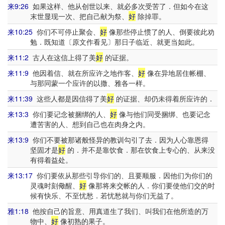
来9:26
如果这样、他从创世以来、就必多次受苦了．但如今在这
末世显现一次、把自己献为祭、
好
除掉罪。
来10:25
你们不可停止聚会、
好
像那些停止惯了的人、倒要彼此劝
勉．既知道〔原文作看见〕那日子临近、就更当如此。
来11:2
古人在这信上得了美
好
的证据。
来11:9
他因着信、就在所应许之地作客、
好
像在异地居住帐棚、
与那同蒙一个应许的以撒、雅各一样。
来11:39
这些人都是因信得了美
好
的证据、却仍未得着所应许的．
来13:3
你们要记念被捆绑的人、
好
像与他们同受捆绑、也要记念
遭苦害的人、想到自己也在肉身之内。
来13:9
你们不要被那诸般怪异的教训勾引了去．因为人心靠恩得
坚固才是
好
的．并不是靠饮食．那在饮食上专心的、从来没
有得着益处。
来13:17
你们要依从那些引导你们的、且要顺服．因他们为你们的
灵魂时刻儆醒、
好
像那将来交帐的人．你们要使他们交的时
候有快乐、不至忧愁．若忧愁就与你们无益了。
雅1:18
他按自己的旨意、用真道生了我们、叫我们在他所造的万
物中、
好
像初熟的果子。