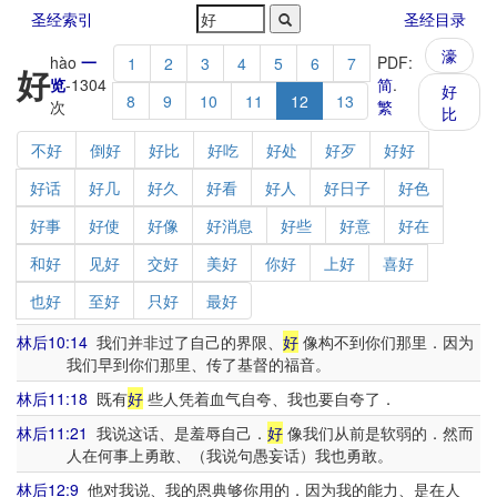
圣经索引
圣经目录
濠
hào
一
PDF:
1
2
3
4
5
6
7
好
览
-
1304
简
.
好
8
9
10
11
12
13
次
繁
比
不好
倒好
好比
好吃
好处
好歹
好好
好话
好几
好久
好看
好人
好日子
好色
好事
好使
好像
好消息
好些
好意
好在
和好
见好
交好
美好
你好
上好
喜好
也好
至好
只好
最好
林后10:14
我们并非过了自己的界限、
好
像构不到你们那里．因为
我们早到你们那里、传了基督的福音。
林后11:18
既有
好
些人凭着血气自夸、我也要自夸了．
林后11:21
我说这话、是羞辱自己．
好
像我们从前是软弱的．然而
人在何事上勇敢、（我说句愚妄话）我也勇敢。
林后12:9
他对我说、我的恩典够你用的．因为我的能力、是在人