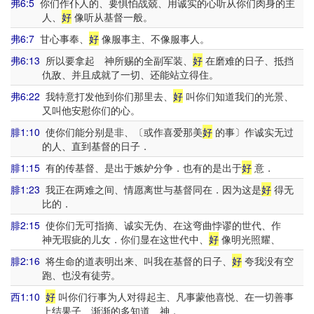
弗6:5
你们作仆人的、要惧怕战兢、用诚实的心听从你们肉身的主
人、
好
像听从基督一般。
弗6:7
甘心事奉、
好
像服事主、不像服事人。
弗6:13
所以要拿起 神所赐的全副军装、
好
在磨难的日子、抵挡
仇敌、并且成就了一切、还能站立得住。
弗6:22
我特意打发他到你们那里去、
好
叫你们知道我们的光景、
又叫他安慰你们的心。
腓1:10
使你们能分别是非、〔或作喜爱那美
好
的事〕作诚实无过
的人、直到基督的日子．
腓1:15
有的传基督、是出于嫉妒分争．也有的是出于
好
意．
腓1:23
我正在两难之间、情愿离世与基督同在．因为这是
好
得无
比的．
腓2:15
使你们无可指摘、诚实无伪、在这弯曲悖谬的世代、作
神无瑕疵的儿女．你们显在这世代中、
好
像明光照耀、
腓2:16
将生命的道表明出来、叫我在基督的日子、
好
夸我没有空
跑、也没有徒劳。
西1:10
好
叫你们行事为人对得起主、凡事蒙他喜悦、在一切善事
上结果子、渐渐的多知道 神．