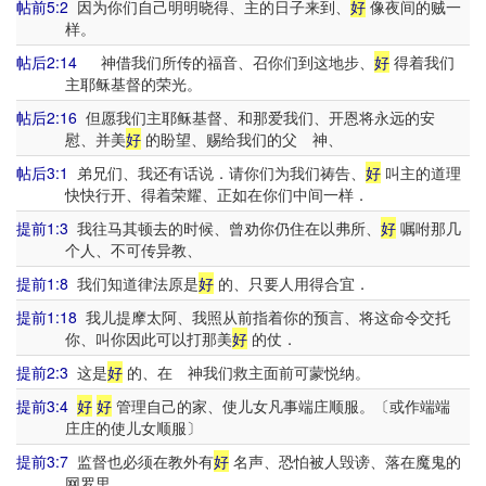
帖前5:2
因为你们自己明明晓得、主的日子来到、
好
像夜间的贼一
样。
帖后2:14
神借我们所传的福音、召你们到这地步、
好
得着我们
主耶稣基督的荣光。
帖后2:16
但愿我们主耶稣基督、和那爱我们、开恩将永远的安
慰、并美
好
的盼望、赐给我们的父 神、
帖后3:1
弟兄们、我还有话说．请你们为我们祷告、
好
叫主的道理
快快行开、得着荣耀、正如在你们中间一样．
提前1:3
我往马其顿去的时候、曾劝你仍住在以弗所、
好
嘱咐那几
个人、不可传异教、
提前1:8
我们知道律法原是
好
的、只要人用得合宜．
提前1:18
我儿提摩太阿、我照从前指着你的预言、将这命令交托
你、叫你因此可以打那美
好
的仗．
提前2:3
这是
好
的、在 神我们救主面前可蒙悦纳。
提前3:4
好
好
管理自己的家、使儿女凡事端庄顺服。〔或作端端
庄庄的使儿女顺服〕
提前3:7
监督也必须在教外有
好
名声、恐怕被人毁谤、落在魔鬼的
网罗里。