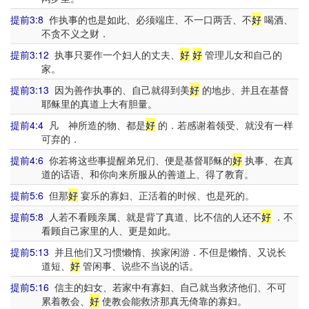
提前3:8
作执事的也是如此、必须端庄、不一口两舌、不
好
喝酒、
不贪不义之财．
提前3:12
执事只要作一个妇人的丈夫、
好
好
管理儿女和自己的
家。
提前3:13
因为善作执事的、自己就得到美
好
的地步、并且在基督
耶稣里的真道上大有胆量。
提前4:4
凡 神所造的物、都是
好
的．若感谢着领受、就没有一样
可弃的．
提前4:6
你若将这些事提醒弟兄们、便是基督耶稣的
好
执事、在真
道的话语、和你向来所服从的善道上、得了教育。
提前5:6
但那
好
宴乐的寡妇、正活着的时候、也是死的。
提前5:8
人若不看顾亲属、就是背了真道、比不信的人还不
好
．不
看顾自己家里的人、更是如此。
提前5:13
并且他们又习惯懒惰、挨家闲游．不但是懒惰、又说长
道短、
好
管闲事、说些不当说的话。
提前5:16
信主的妇女、若家中有寡妇、自己就当救济他们、不可
累着教会、
好
使教会能救济那真无倚靠的寡妇。