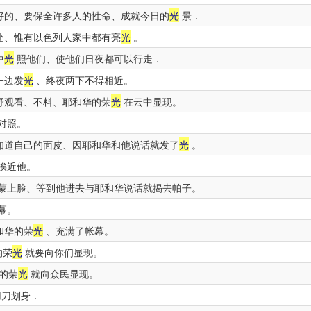
好的、要保全许多人的性命、成就今日的
光
景．
处、惟有以色列人家中都有亮
光
。
中
光
照他们、使他们日夜都可以行走．
一边发
光
、终夜两下不得相近。
野观看、不料、耶和华的荣
光
在云中显现。
对照。
知道自己的面皮、因耶和华和他说话就发了
光
。
挨近他。
蒙上脸、等到他进去与耶和华说话就揭去帕子。
幕。
和华的荣
光
、充满了帐幕。
的荣
光
就要向你们显现。
的荣
光
就向众民显现。
用刀划身．