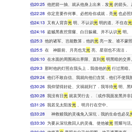
伯20:25
他把箭一抽、就从他身上出来．发
光
的箭头、
伯22:28
你定意要作何事、必然给你成就．亮
光
也必照
伯24:13
又有人背弃
光
明、不认识
光
明的道、不住在
光
伯24:16
盗贼黑夜挖窟窿、白日躲藏、并不认识
光
明。
伯25:3
他的诸军、岂能数算．他的
光
亮一发、谁不蒙
伯25:5
在 神眼前、月亮也无
光
亮、星宿也不清洁．
伯26:10
在水面的周围画出界限、直到
光
明黑暗的交界
伯29:3
那时他的灯照在我头上．我借他的
光
行过黑暗
伯29:24
他们不敢自信、我就向他们含笑．他们不使我
伯30:26
我仰望得好处、灾祸就到了．我等待
光
明、黑
伯30:28
我没有日
光
就哀哭行去．〔或作我面发黑并非
伯31:26
我若见太阳发
光
、明月行在空中、
伯33:28
神救赎我的灵魂免入深坑．我的生命也必见
伯33:30
为要从深坑救回人的灵魂、使他被
光
照耀与活