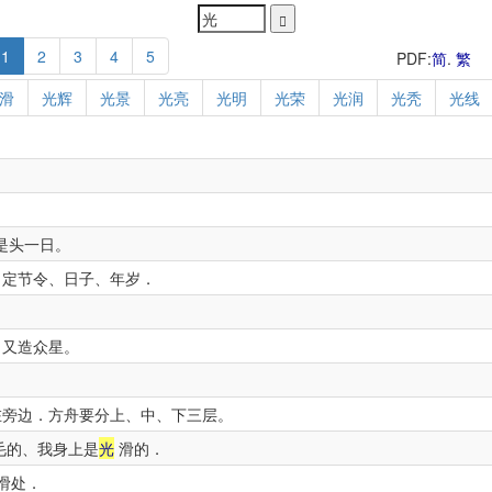
1
2
3
4
5
PDF:
简
.
繁
滑
光辉
光景
光亮
光明
光荣
光润
光秃
光线
是头一日。
、定节令、日子、年岁．
。
．又造众星。
旁边．方舟要分上、中、下三层。
毛的、我身上是
光
滑的．
滑处．