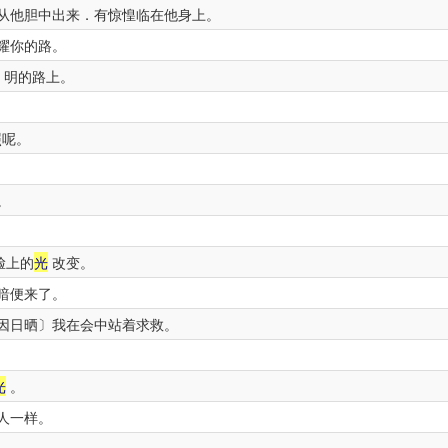
从他胆中出来．有惊惶临在他身上。
耀你的路。
明的路上。
照呢。
。
。
脸上的
光
改变。
暗便来了。
因日晒〕我在会中站着求救。
光
。
人一样。