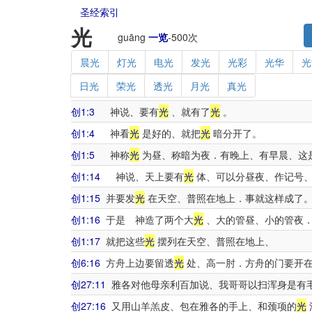
圣经索引
光
guāng
一览
-
500
次
晨光
灯光
电光
发光
光彩
光华
光
日光
荣光
透光
月光
真光
创1:3
神说、要有
光
、就有了
光
。
创1:4
神看
光
是好的、就把
光
暗分开了。
创1:5
神称
光
为昼、称暗为夜．有晚上、有早晨、这
创1:14
神说、天上要有
光
体、可以分昼夜、作记号
创1:15
并要发
光
在天空、普照在地上．事就这样成了
创1:16
于是 神造了两个大
光
、大的管昼、小的管夜
创1:17
就把这些
光
摆列在天空、普照在地上、
创6:16
方舟上边要留透
光
处、高一肘．方舟的门要开在
创27:11
雅各对他母亲利百加说、我哥哥以扫浑身是有
创27:16
又用山羊羔皮、包在雅各的手上、和颈项的
光