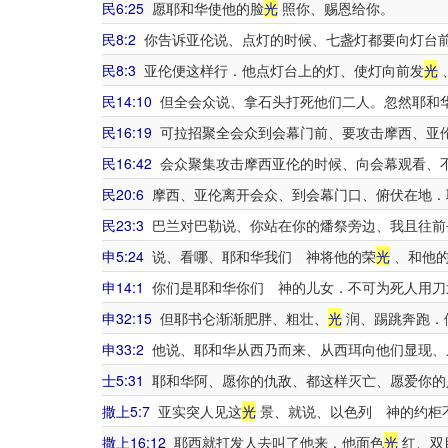
民6:25
愿耶和华使他的脸
光
照你、赐恩给你。
民8:2
你告诉亚伦说、点灯的时候、七盏灯都要向灯台
民8:3
亚伦便这样行．他点灯台上的灯、使灯向前发
光
民14:10
但全会众说、拿石头打死他们二人。忽然耶和
民16:19
可拉招聚全会众到会幕门前、要攻击摩西、亚
民16:42
会众聚集攻击摩西亚伦的时候、向会幕观看、
民20:6
摩西、亚伦离开会众、到会幕门口、俯伏在地．
民23:3
巴兰对巴勒说、你站在你的燔祭旁边、我且往前
申5:24
说、看哪、耶和华我们 神将他的荣
光
、和他的
申14:1
你们是耶和华你们 神的儿女．不可为死人用刀
申32:15
但耶书仑渐渐肥胖、粗壮、
光
润、踢跳奔跑．
申33:2
他说、耶和华从西乃而来、从西珥向他们显现、
士5:31
耶和华阿、愿你的仇敌、都这样灭亡、愿爱你的
撒上5:7
亚实突人见这
光
景、就说、以色列 神的约柜
撒上16:12
耶西就打发人去叫了他来．他面色
光
红、双