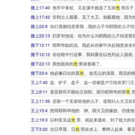
撒上17:40
他手中拿杖、又在溪中挑选了五块
光
滑石子
撒上17:42
非利士人观看、见了大卫、就藐视他．因为
撒上22:8
你们竟都结党害我．我的儿子与耶西的儿子结
撒上22:13
扫罗对他说、你为什么与耶西的儿子结党害
撒下12:11
耶和华如此说、我必从你家中兴起祸患攻击
撒下12:12
你在暗中行这事、我却要在以色列众人面前
撒下22:13
因他面前的
光
辉炭都着了。
撒下23:4
他必像日出的晨
光
、如无云的清晨、雨后的
王上7:45
盆、铲子、盘子、这一切都是户兰给所罗门王
王上8:11
甚至祭司不能站立供职、因为耶和华的荣
光
充
王上11:36
还留一个支派给他的儿子、使我仆人大卫在
王上15:4
然而耶和华他的 神、因大卫的缘故、仍使他
王上19:3
以利亚见这
光
景、就起来逃命、到了犹大的
王下3:22
次日早晨、日
光
照在水上、摩押人起来、看