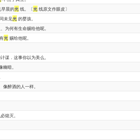
见早晨的
光
线。〔
光
线原文作眼皮〕
同未见
光
的婴孩。
、为何有生命赐给他呢。
有
光
赐给他呢。
计谋．这事你以为美么。
像幽暗。
。
、像醉酒的人一样。
。
也必熄灭。