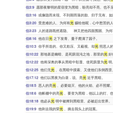
伯3:9
愿那夜黎明的星宿变为黑暗．盼亮却不亮、也不
伯3:16
或像隐而未现、不到期而落的胎、归于无有、如
伯3:20
受患难的人、为何有
光
赐给他呢．心中愁苦的人
伯3:23
人的道路既然遮隐、 神又把他四面围困、为何
伯8:16
他在日
光
之下发青、蔓子爬满了园子。
伯10:3
你手所造的、你又欺压、又藐视、却
光
照恶人的
伯10:22
那地甚是幽暗、是死荫混沌之地．那里的
光
好
伯12:22
他将深奥的事从黑暗中彰显、使死荫显为
光
明
伯12:25
他们无
光
、在黑暗中摸索、又使他们东倒西歪
伯17:12
他们以黑夜为白昼．说、亮
光
近乎黑暗。
伯18:5
恶人的亮
光
、必要熄灭、他的火焰、必不照耀
伯18:6
他帐棚中的亮
光
、要变为黑暗．他以上的灯、
伯18:18
他必从
光
明中被撵到黑暗里、必被赶出世界。
伯19:9
他剥去我的荣
光
、摘去我头上的冠冕。