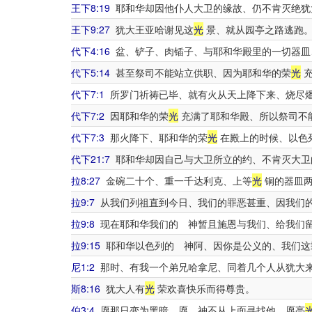
王下8:19
耶和华却因他仆人大卫的缘故、仍不肯灭绝犹
王下9:27
犹大王亚哈谢见这
光
景、就从园亭之路逃跑。
代下4:16
盆、铲子、肉锸子、与耶和华殿里的一切器皿
代下5:14
甚至祭司不能站立供职、因为耶和华的荣
光
充
代下7:1
所罗门祈祷已毕、就有火从天上降下来、烧尽
代下7:2
因耶和华的荣
光
充满了耶和华殿、所以祭司不
代下7:3
那火降下、耶和华的荣
光
在殿上的时候、以色
代下21:7
耶和华却因自己与大卫所立的约、不肯灭大卫
拉8:27
金碗二十个、重一千达利克、上等
光
铜的器皿两
拉9:7
从我们列祖直到今日、我们的罪恶甚重、因我们的
拉9:8
现在耶和华我们的 神暂且施恩与我们、给我们留
拉9:15
耶和华以色列的 神阿、因你是公义的、我们这
尼1:2
那时、有我一个弟兄哈拿尼、同着几个人从犹大来
斯8:16
犹大人有
光
荣欢喜快乐而得尊贵。
伯3:4
愿那日变为黑暗．愿 神不从上面寻找他、愿亮