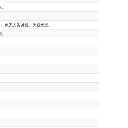
人。
、也无人告诉我、为我忧虑。
景。