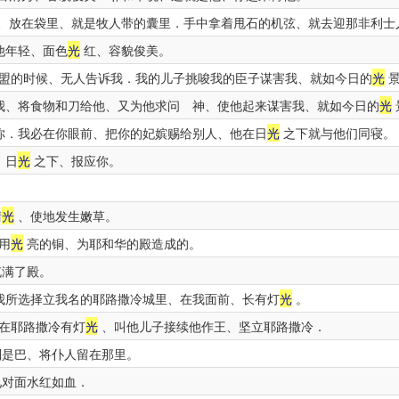
、放在袋里、就是牧人带的囊里．手中拿着甩石的机弦、就去迎那非利士
他年轻、面色
光
红、容貌俊美。
盟的时候、无人告诉我．我的儿子挑唆我的臣子谋害我、就如今日的
光
景
我、将食物和刀给他、又为他求问 神、使他起来谋害我、就如今日的
光
你．我必在你眼前、把你的妃嫔赐给别人、他在日
光
之下就与他们同寝。
、日
光
之下、报应你。
晴
光
、使地发生嫩草。
用
光
亮的铜、为耶和华的殿造成的。
满了殿。
我所选择立我名的耶路撒冷城里、在我面前、长有灯
光
。
在耶路撒冷有灯
光
、叫他儿子接续他作王、坚立耶路撒冷．
别是巴、将仆人留在那里。
见对面水红如血．