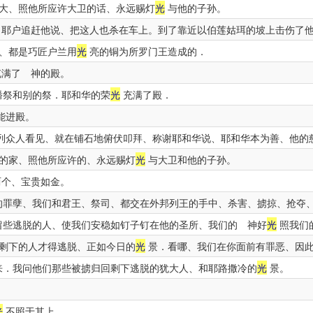
大、照他所应许大卫的话、永远赐灯
光
与他的子孙。
耶户追赶他说、把这人也杀在车上。到了靠近以伯莲姑珥的坡上击伤了
、都是巧匠户兰用
光
亮的铜为所罗门王造成的．
满了 神的殿。
燔祭和别的祭．耶和华的荣
光
充满了殿．
能进殿。
列众人看见、就在铺石地俯伏叩拜、称谢耶和华说、耶和华本为善、他的
的家、照他所应许的、永远赐灯
光
与大卫和他的子孙。
个、宝贵如金。
罪孽、我们和君王、祭司、都交在外邦列王的手中、杀害、掳掠、抢夺
些逃脱的人、使我们安稳如钉子钉在他的圣所、我们的 神好
光
照我们
剩下的人才得逃脱、正如今日的
光
景．看哪、我们在你面前有罪恶、因
．我问他们那些被掳归回剩下逃脱的犹大人、和耶路撒冷的
光
景。
光
不照于其上。