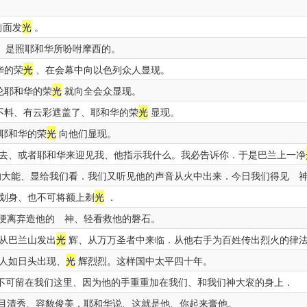
前面发
光
。
、是照耶和华所吩咐摩西的。
华的荣
光
、在会幕中向以色列众人显现。
伦耶和华的荣
光
就向全会众显现。
不料、有云彩遮盖了、耶和华的荣
光
显现。
耶和华的荣
光
向他们显现。
去、或者耶和华来迎见我、他指示我什么。我必告诉你．于是巴兰上一净
大能、显给我们看．我们又听见他的声音从火中出来．今日我们得见 
划身、也不可将额上剃
光
．
便离弃造他的 神、轻看救他的磐石。
从巴兰山发出
光
辉、从万万圣者中来临．从他右手为百姓传出烈火的律
人如日头出现、
光
辉烈烈。这样国中太平四十年。
不可留在我们这里、因为他的手重重加在我们、和我们神大衮的身上．
目清秀、容貌俊美．耶和华说、这就是他、你起来膏他。