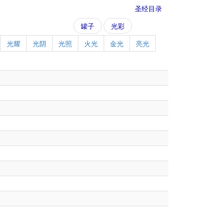
圣经目录
罐子
光彩
光耀
光阴
光照
火光
金光
亮光