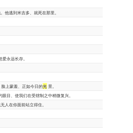
他。他逃到米吉多、就死在那里。
慈爱永远长存。
、脸上蒙羞、正如今日的
光
景。
的眼目、使我们在受辖制之中稍微复兴。
此无人在你面前站立得住。