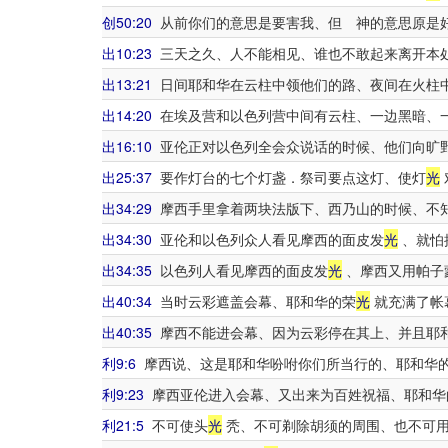
创50:20
从前你们的意思是要害我、但 神的意思原是
出10:23
三天之久、人不能相见、谁也不敢起来离开本
出13:21
日间耶和华在云柱中领他们的路、夜间在火柱
出14:20
在埃及营和以色列营中间有云柱、一边黑暗、
出16:10
亚伦正对以色列全会众说话的时候、他们向旷
出25:37
要作灯台的七个灯盏．祭司要点这灯、使灯
光
出34:29
摩西手里拿着两块法版下、西乃山的时候、不
出34:30
亚伦和以色列众人看见摩西的面皮发
光
、就怕
出34:35
以色列人看见摩西的面皮发
光
、摩西又用帕子
出40:34
当时云彩遮盖会幕、耶和华的荣
光
就充满了帐
出40:35
摩西不能进会幕、因为云彩停在其上、并且耶
利9:6
摩西说、这是耶和华吩咐你们所当行的、耶和华
利9:23
摩西亚伦进入会幕、又出来为百姓祝福、耶和华
利21:5
不可使头
光
秃、不可剃除胡须的周围、也不可