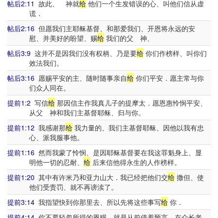
帖后2:11
故此、 神就
给
他们一个生发错误的心、叫他们信从虚
谎．
帖后2:16
但愿我们主耶稣基督、和那爱我们、开恩将永远的安
慰、并美好的盼望、赐
给
我们的父 神、
帖后3:9
这并不是因我们没有权柄、乃是要
给
你们作榜样、叫你们
效法我们。
帖后3:16
愿赐平安的主、随时随事亲自
给
你们平安．愿主常与你
们众人同在。
提前1:2
写信
给
那因信主作我真儿子的提摩太．愿恩惠怜悯平安、
从父 神和我们主基督耶稣、归与你。
提前1:12
我感谢那
给
我力量的、我们主基督耶稣、因他以我有忠
心、派我服事他。
提前1:16
然而我蒙了怜悯、是因耶稣基督要在我这罪魁身上、显
明他一切的忍耐、
给
后来信他得永生的人作榜样。
提前1:20
其中有许米乃和亚力山大．我已经把他们交
给
撒但、使
他们受责罚、就不再谤渎了。
提前3:14
我指望快到你那里去、所以先将这些事写
给
你．
提前4:14
你不要轻忽所得的恩赐、就是从前借着预言、在众长老