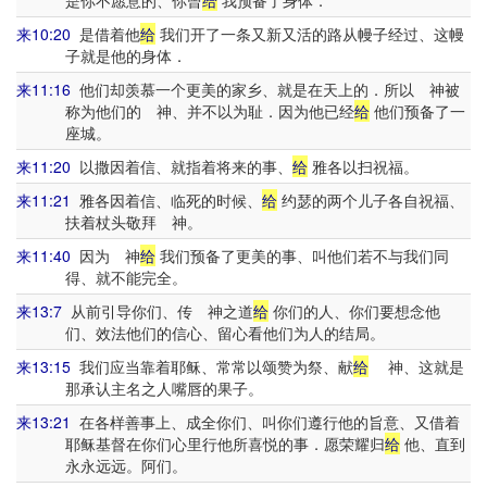
是你不愿意的、你曾
给
我预备了身体．
来10:20
是借着他
给
我们开了一条又新又活的路从幔子经过、这幔
子就是他的身体．
来11:16
他们却羡慕一个更美的家乡、就是在天上的．所以 神被
称为他们的 神、并不以为耻．因为他已经
给
他们预备了一
座城。
来11:20
以撒因着信、就指着将来的事、
给
雅各以扫祝福。
来11:21
雅各因着信、临死的时候、
给
约瑟的两个儿子各自祝福、
扶着杖头敬拜 神。
来11:40
因为 神
给
我们预备了更美的事、叫他们若不与我们同
得、就不能完全。
来13:7
从前引导你们、传 神之道
给
你们的人、你们要想念他
们、效法他们的信心、留心看他们为人的结局。
来13:15
我们应当靠着耶稣、常常以颂赞为祭、献
给
神、这就是
那承认主名之人嘴唇的果子。
来13:21
在各样善事上、成全你们、叫你们遵行他的旨意、又借着
耶稣基督在你们心里行他所喜悦的事．愿荣耀归
给
他、直到
永永远远。阿们。