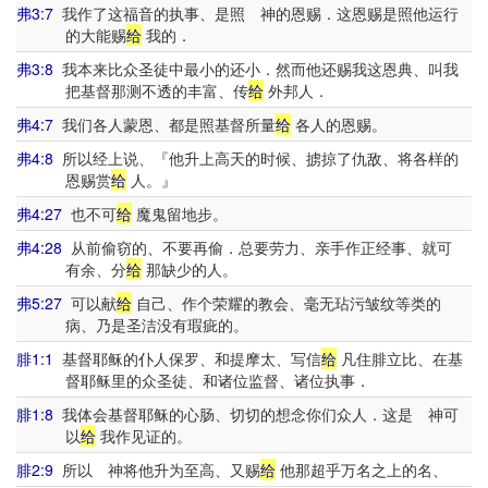
弗3:7
我作了这福音的执事、是照 神的恩赐．这恩赐是照他运行
的大能赐
给
我的．
弗3:8
我本来比众圣徒中最小的还小．然而他还赐我这恩典、叫我
把基督那测不透的丰富、传
给
外邦人．
弗4:7
我们各人蒙恩、都是照基督所量
给
各人的恩赐。
弗4:8
所以经上说、『他升上高天的时候、掳掠了仇敌、将各样的
恩赐赏
给
人。』
弗4:27
也不可
给
魔鬼留地步。
弗4:28
从前偷窃的、不要再偷．总要劳力、亲手作正经事、就可
有余、分
给
那缺少的人。
弗5:27
可以献
给
自己、作个荣耀的教会、毫无玷污皱纹等类的
病、乃是圣洁没有瑕疵的。
腓1:1
基督耶稣的仆人保罗、和提摩太、写信
给
凡住腓立比、在基
督耶稣里的众圣徒、和诸位监督、诸位执事．
腓1:8
我体会基督耶稣的心肠、切切的想念你们众人．这是 神可
以
给
我作见证的。
腓2:9
所以 神将他升为至高、又赐
给
他那超乎万名之上的名、