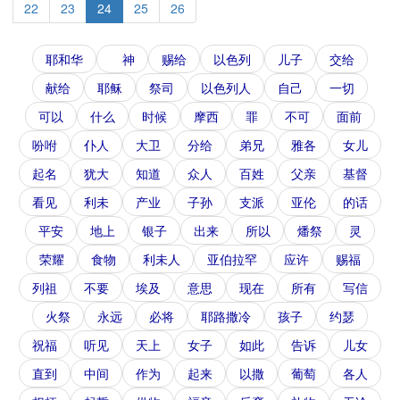
22
23
24
25
26
耶和华
神
赐给
以色列
儿子
交给
献给
耶稣
祭司
以色列人
自己
一切
可以
什么
时候
摩西
罪
不可
面前
吩咐
仆人
大卫
分给
弟兄
雅各
女儿
起名
犹大
知道
众人
百姓
父亲
基督
看见
利未
产业
子孙
支派
亚伦
的话
平安
地上
银子
出来
所以
燔祭
灵
荣耀
食物
利未人
亚伯拉罕
应许
赐福
列祖
不要
埃及
意思
现在
所有
写信
火祭
永远
必将
耶路撒冷
孩子
约瑟
祝福
听见
天上
女子
如此
告诉
儿女
直到
中间
作为
起来
以撒
葡萄
各人