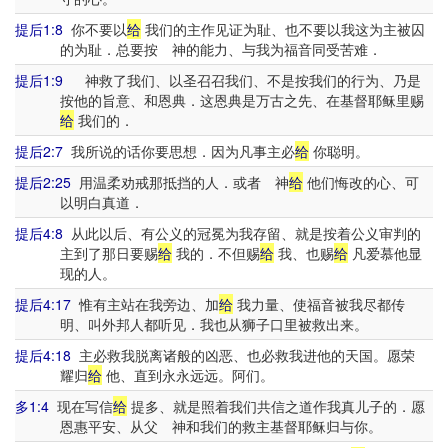
提后1:8
你不要以
给
我们的主作见证为耻、也不要以我这为主被囚
的为耻．总要按 神的能力、与我为福音同受苦难．
提后1:9
神救了我们、以圣召召我们、不是按我们的行为、乃是
按他的旨意、和恩典．这恩典是万古之先、在基督耶稣里赐
给
我们的．
提后2:7
我所说的话你要思想．因为凡事主必
给
你聪明。
提后2:25
用温柔劝戒那抵挡的人．或者 神
给
他们悔改的心、可
以明白真道．
提后4:8
从此以后、有公义的冠冕为我存留、就是按着公义审判的
主到了那日要赐
给
我的．不但赐
给
我、也赐
给
凡爱慕他显
现的人。
提后4:17
惟有主站在我旁边、加
给
我力量、使福音被我尽都传
明、叫外邦人都听见．我也从狮子口里被救出来。
提后4:18
主必救我脱离诸般的凶恶、也必救我进他的天国。愿荣
耀归
给
他、直到永永远远。阿们。
多1:4
现在写信
给
提多、就是照着我们共信之道作我真儿子的．愿
恩惠平安、从父 神和我们的救主基督耶稣归与你。