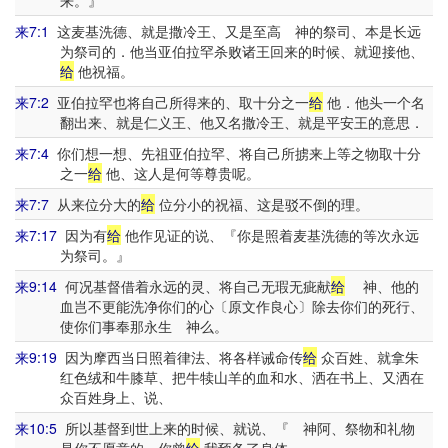
来。』
来7:1
这麦基洗德、就是撒冷王、又是至高 神的祭司、本是长远
为祭司的．他当亚伯拉罕杀败诸王回来的时候、就迎接他、
给
他祝福。
来7:2
亚伯拉罕也将自己所得来的、取十分之一
给
他．他头一个名
翻出来、就是仁义王、他又名撒冷王、就是平安王的意思．
来7:4
你们想一想、先祖亚伯拉罕、将自己所掳来上等之物取十分
之一
给
他、这人是何等尊贵呢。
来7:7
从来位分大的
给
位分小的祝福、这是驳不倒的理。
来7:17
因为有
给
他作见证的说、『你是照着麦基洗德的等次永远
为祭司。』
来9:14
何况基督借着永远的灵、将自己无瑕无疵献
给
神、他的
血岂不更能洗净你们的心〔原文作良心〕除去你们的死行、
使你们事奉那永生 神么。
来9:19
因为摩西当日照着律法、将各样诫命传
给
众百姓、就拿朱
红色绒和牛膝草、把牛犊山羊的血和水、洒在书上、又洒在
众百姓身上、说、
来10:5
所以基督到世上来的时候、就说、『 神阿、祭物和礼物