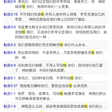
帖前2:9
弟兄们、你们记念我们的辛苦劳碌、昼夜作工、传 神的
福音
给
你们、免得叫你们一人受累。
帖前2:16
不许我们传道
给
外邦人使外邦人得救、常常充满自己的
罪恶． 神的忿怒临在他们身上已经到了极处。
帖前3:6
但提摩太刚才从你们那里回来、将你们信心和爱心的好消
息报
给
我们、又说你们常常记念我们、切切的想见我们、如
同我们想见你们一样．
帖前4:2
你们原晓得我们凭主耶稣传
给
你们什么命令。
帖前4:8
所以那弃绝的、不是弃绝人、乃是弃绝那赐圣灵
给
你们
的 神。
帖前4:9
论到弟兄们相爱、不用人写信
给
你们．因为你们自己蒙
了 神的教训、叫你们彼此相爱。
帖前5:1
弟兄们、论到时候日期、不用写信
给
你们．
帖前5:27
我指着主嘱咐你们、要把这信念
给
众弟兄听。
帖后1:1
保罗、西拉、提摩太、写信
给
帖撒罗尼迦在 神我们的父
与主耶稣基督里的教会．
帖后1:6
神既是公义的、就必将患难报应那加患难
给
你们的人．