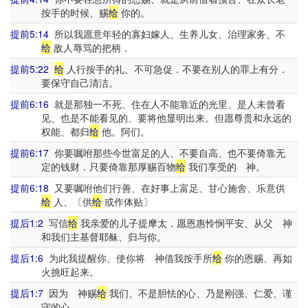
按手的时候、赐
给
你的。
提前5:14
所以我愿意年轻的寡妇嫁人、生养儿女、治理家务、不
给
敌人辱骂的把柄．
提前5:22
给
人行按手的礼、不可急促．不要在别人的罪上有分．
要保守自己清洁。
提前6:16
就是那独一不死、住在人不能靠近的光里、是人未曾看
见、也是不能看见的、要将他显明出来。但愿尊贵和永远的
权能、都归
给
他。阿们。
提前6:17
你要嘱咐那些今世富足的人、不要自高、也不要倚靠无
定的钱财．只要倚靠那厚赐百物
给
我们享受的 神。
提前6:18
又要嘱咐他们行善、在好事上富足、甘心施舍、乐意供
给
人、〔供
给
或作体贴〕
提后1:2
写信
给
我亲爱的儿子提摩太．愿恩惠怜悯平安、从父 神
和我们主基督耶稣、归与你。
提后1:6
为此我提醒你、使你将 神借我按手所
给
你的恩赐、再如
火挑旺起来。
提后1:7
因为 神赐
给
我们、不是胆怯的心、乃是刚强、仁爱、谨
守的心。