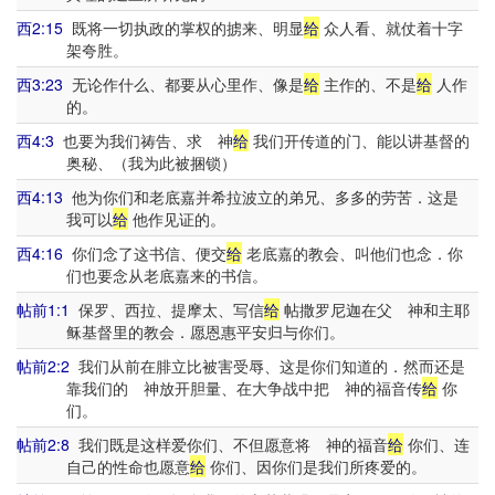
西2:15
既将一切执政的掌权的掳来、明显
给
众人看、就仗着十字
架夸胜。
西3:23
无论作什么、都要从心里作、像是
给
主作的、不是
给
人作
的。
西4:3
也要为我们祷告、求 神
给
我们开传道的门、能以讲基督的
奥秘、（我为此被捆锁）
西4:13
他为你们和老底嘉并希拉波立的弟兄、多多的劳苦．这是
我可以
给
他作见证的。
西4:16
你们念了这书信、便交
给
老底嘉的教会、叫他们也念．你
们也要念从老底嘉来的书信。
帖前1:1
保罗、西拉、提摩太、写信
给
帖撒罗尼迦在父 神和主耶
稣基督里的教会．愿恩惠平安归与你们。
帖前2:2
我们从前在腓立比被害受辱、这是你们知道的．然而还是
靠我们的 神放开胆量、在大争战中把 神的福音传
给
你
们。
帖前2:8
我们既是这样爱你们、不但愿意将 神的福音
给
你们、连
自己的性命也愿意
给
你们、因你们是我们所疼爱的。