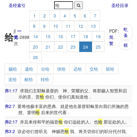
圣经索引
圣经目录
1
2
3
4
5
6
7
8
9
10
11
12
13
虼
jǐ
一
PDF:
给
蚤
14
15
16
17
18
19
览
-
2898
简
.
次
繁
根
20
21
22
23
24
25
26
赐给
递给
分给
供给
还给
交给
留给
送给
献给
转给
弗1:17
求我们主耶稣基督的 神、荣耀的父、将那赐人智慧和启
示的灵、赏
给
你们、使你们真知道他．
弗2:7
要将他极丰富的恩典、就是他在基督耶稣里向我们所施的恩
慈、显明
给
后来的世代看．
弗2:17
并且来传和平的福音
给
你们远处的人、也
给
那近处的人。
弗3:2
谅必你们曾听见 神赐恩
给
我、将关切你们的职分托付我、