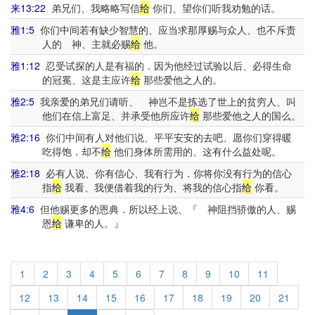
来13:22
弟兄们、我略略写信
给
你们、望你们听我劝勉的话。
雅1:5
你们中间若有缺少智慧的、应当求那厚赐与众人、也不斥责
人的 神、主就必赐
给
他。
雅1:12
忍受试探的人是有福的．因为他经过试验以后、必得生命
的冠冕、这是主应许
给
那些爱他之人的。
雅2:5
我亲爱的弟兄们请听、 神岂不是拣选了世上的贫穷人、叫
他们在信上富足、并承受他所应许
给
那些爱他之人的国么。
雅2:16
你们中间有人对他们说、平平安安的去吧、愿你们穿得暖
吃得饱．却不
给
他们身体所需用的、这有什么益处呢。
雅2:18
必有人说、你有信心、我有行为．你将你没有行为的信心
指
给
我看、我便借着我的行为、将我的信心指
给
你看。
雅4:6
但他赐更多的恩典．所以经上说、『 神阻挡骄傲的人、赐
恩
给
谦卑的人。』
1
2
3
4
5
6
7
8
9
10
11
12
13
14
15
16
17
18
19
20
21