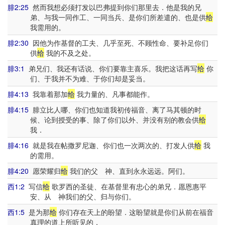
腓2:25
然而我想必须打发以巴弗提到你们那里去．他是我的兄
弟、与我一同作工、一同当兵、是你们所差遣的、也是供
给
我需用的。
腓2:30
因他为作基督的工夫、几乎至死、不顾性命、要补足你们
供
给
我的不及之处。
腓3:1
弟兄们、我还有话说、你们要靠主喜乐。我把这话再写
给
你
们、于我并不为难、于你们却是妥当。
腓4:13
我靠着那加
给
我力量的、凡事都能作。
腓4:15
腓立比人哪、你们也知道我初传福音、离了马其顿的时
候、论到授受的事、除了你们以外、并没有别的教会供
给
我．
腓4:16
就是我在帖撒罗尼迦、你们也一次两次的、打发人供
给
我
的需用。
腓4:20
愿荣耀归
给
我们的父 神、直到永永远远。阿们。
西1:2
写信
给
歌罗西的圣徒、在基督里有忠心的弟兄．愿恩惠平
安、从 神我们的父、归与你们。
西1:5
是为那
给
你们存在天上的盼望．这盼望就是你们从前在福音
真理的道上所听见的．