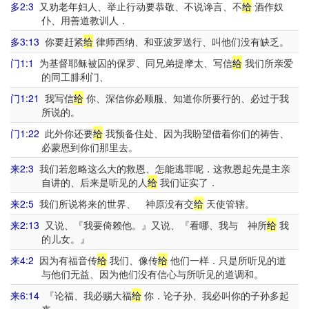
多2:3
又劝老年妇人、举止行动要恭敬、不说谗言、不
给
酒作奴
仆、用善道教训人．
多3:13
你要赶紧
给
律师西纳、和亚波罗送行、叫他们没有缺乏。
门1:1
为基督耶稣被囚的保罗、同兄弟提摩太、写信
给
我们所亲爱
的同工腓利门、
门1:21
我写信
给
你、深信你必顺服、知道你所要行的、必过于我
所说的。
门1:22
此外你还要
给
我预备住处、因为我盼望借着你们的祷告、
必蒙恩到你们那里去。
来2:3
我们若忽略这么大的救恩、怎能逃罪呢．这救恩起先是主亲
自讲的、后来是听见的人
给
我们证实了．
来2:5
我们所说将来的世界、 神原没有交
给
天使管辖。
来2:13
又说、『我要倚赖他。』又说、『看哪、我与 神所
给
我
的儿女。』
来4:2
因为有福音传
给
我们、像传
给
他们一样．只是所听见的道
与他们无益、因为他们没有信心与所听见的道调和。
来6:14
『论福、我必赐大福
给
你．论子孙、我必叫你的子孙多起