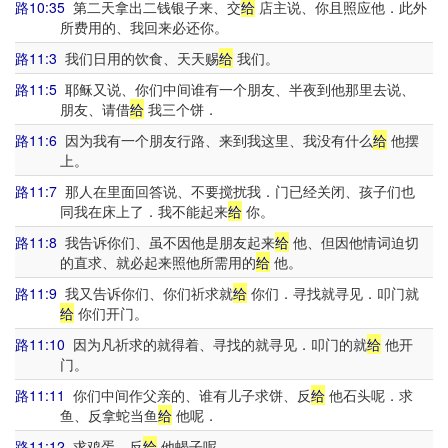
路10:35
第二天拿出二钱银子来、交
给
店主说、你且照应他．此外
所费用的、我回来必还你。
路11:3
我们日用的饮食、天天赐
给
我们。
路11:5
耶稣又说、你们中间谁有一个朋友、半夜到他那里去说、
朋友、请借
给
我三个饼．
路11:6
因为我有一个朋友行路、来到我这里、我没有什么
给
他摆
上。
路11:7
那人在里面回答说、不要搅扰我．门已经关闭、孩子们也
同我在床上了．我不能起来
给
你。
路11:8
我告诉你们、虽不因他是朋友起来
给
他、但因他情词迫切
的直求、就必起来照他所需用的
给
他。
路11:9
我又告诉你们、你们祈求就
给
你们．寻找就寻见．叩门就
给
你们开门。
路11:10
因为凡祈求的就得着、寻找的就寻见．叩门的就
给
他开
门。
路11:11
你们中间作父亲的、谁有儿子求饼、反
给
他石头呢．求
鱼、反拿蛇当鱼
给
他呢．
路11:12
求鸡蛋、反
给
他蝎子呢。