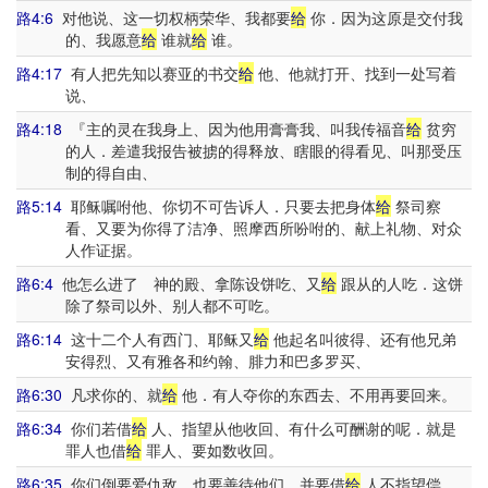
路4:6
对他说、这一切权柄荣华、我都要
给
你．因为这原是交付我
的、我愿意
给
谁就
给
谁。
路4:17
有人把先知以赛亚的书交
给
他、他就打开、找到一处写着
说、
路4:18
『主的灵在我身上、因为他用膏膏我、叫我传福音
给
贫穷
的人．差遣我报告被掳的得释放、瞎眼的得看见、叫那受压
制的得自由、
路5:14
耶稣嘱咐他、你切不可告诉人．只要去把身体
给
祭司察
看、又要为你得了洁净、照摩西所吩咐的、献上礼物、对众
人作证据。
路6:4
他怎么进了 神的殿、拿陈设饼吃、又
给
跟从的人吃．这饼
除了祭司以外、别人都不可吃。
路6:14
这十二个人有西门、耶稣又
给
他起名叫彼得、还有他兄弟
安得烈、又有雅各和约翰、腓力和巴多罗买、
路6:30
凡求你的、就
给
他．有人夺你的东西去、不用再要回来。
路6:34
你们若借
给
人、指望从他收回、有什么可酬谢的呢．就是
罪人也借
给
罪人、要如数收回。
路6:35
你们倒要爱仇敌、也要善待他们、并要借
给
人不指望偿