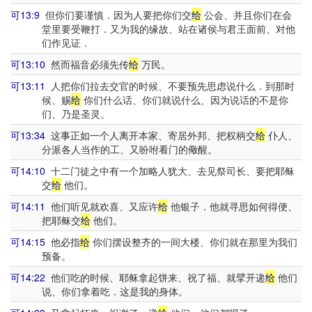
可13:9
但你们要谨慎．因为人要把你们交
给
公会、并且你们在会
堂里要受鞭打．又为我的缘故、站在诸侯与君王面前、对他
们作见证．
可13:10
然而福音必须先传
给
万民。
可13:11
人把你们拉去交官的时候、不要预先思虑说什么．到那时
候、赐
给
你们什么话、你们就说什么、因为说话的不是你
们、乃是圣灵。
可13:34
这事正如一个人离开本家、寄居外邦、把权柄交
给
仆人、
分派各人当作的工、又吩咐看门的儆醒。
可14:10
十二门徒之中有一个加略人犹大、去见祭司长、要把耶稣
交
给
他们。
可14:11
他们听见就欢喜、又应许
给
他银子．他就寻思如何得便、
把耶稣交
给
他们。
可14:15
他必指
给
你们摆设整齐的一间大楼、你们就在那里为我们
预备。
可14:22
他们吃的时候、耶稣拿起饼来、祝了福、就擘开递
给
他们
说、你们拿着吃．这是我的身体。