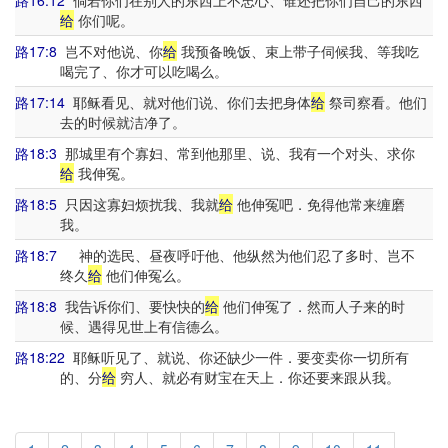
路16:12
倘若你们在别人的东西上不忠心、谁还把你们自己的东西
给
你们呢。
路17:8
岂不对他说、你
给
我预备晚饭、束上带子伺候我、等我吃
喝完了、你才可以吃喝么。
路17:14
耶稣看见、就对他们说、你们去把身体
给
祭司察看。他们
去的时候就洁净了。
路18:3
那城里有个寡妇、常到他那里、说、我有一个对头、求你
给
我伸冤。
路18:5
只因这寡妇烦扰我、我就
给
他伸冤吧．免得他常来缠磨
我。
路18:7
神的选民、昼夜呼吁他、他纵然为他们忍了多时、岂不
终久
给
他们伸冤么。
路18:8
我告诉你们、要快快的
给
他们伸冤了．然而人子来的时
候、遇得见世上有信德么。
路18:22
耶稣听见了、就说、你还缺少一件．要变卖你一切所有
的、分
给
穷人、就必有财宝在天上．你还要来跟从我。