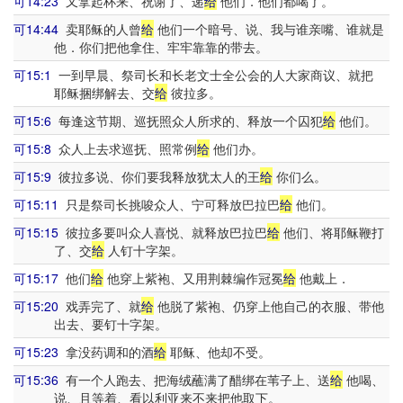
可14:23
又拿起杯来、祝谢了、递
给
他们．他们都喝了。
可14:44
卖耶稣的人曾
给
他们一个暗号、说、我与谁亲嘴、谁就是
他．你们把他拿住、牢牢靠靠的带去。
可15:1
一到早晨、祭司长和长老文士全公会的人大家商议、就把
耶稣捆绑解去、交
给
彼拉多。
可15:6
每逢这节期、巡抚照众人所求的、释放一个囚犯
给
他们。
可15:8
众人上去求巡抚、照常例
给
他们办。
可15:9
彼拉多说、你们要我释放犹太人的王
给
你们么。
可15:11
只是祭司长挑唆众人、宁可释放巴拉巴
给
他们。
可15:15
彼拉多要叫众人喜悦、就释放巴拉巴
给
他们、将耶稣鞭打
了、交
给
人钉十字架。
可15:17
他们
给
他穿上紫袍、又用荆棘编作冠冕
给
他戴上．
可15:20
戏弄完了、就
给
他脱了紫袍、仍穿上他自己的衣服、带他
出去、要钉十字架。
可15:23
拿没药调和的酒
给
耶稣、他却不受。
可15:36
有一个人跑去、把海绒蘸满了醋绑在苇子上、送
给
他喝、
说、且等着、看以利亚来不来把他取下。