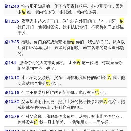
路12:48
惟有那不知道的、作了当受责打的事、必少受责打．因为
多
给
谁、就向谁多取．多托谁、就向谁多要。
路13:25
及至家主起来关了门、你们站在外面叩门、说、主阿、
给
我们开门、他就回答说、我不认识你们、不晓得你们是那里
来的。
路13:35
看哪、你们的家成为荒场留
给
你们．我告诉你们、从今以
后你们不得再见我、直等到你们说、奉主名来的是应当称颂
的。
路14:9
那请你们的人前来对你说、让座
给
这一位吧．你就羞羞惭
惭的退到末位上去了。
路15:12
小儿子对父亲说、父亲、请你把我应得的家业分
给
我．他
父亲就把产业分
给
他们。
路15:16
他恨不得拿猪所吃的豆荚充饥．也没有人
给
他。
路15:22
父亲却吩咐仆人说、把那上好的袍子快拿出来
给
他穿．把
戒指戴在他指头上．把鞋穿在他脚上．
路15:29
他对父亲说、我服事你这多年、从来没有违背过你的命．
你并没有
给
我一只山羊羔、叫我和朋友、一同快乐．