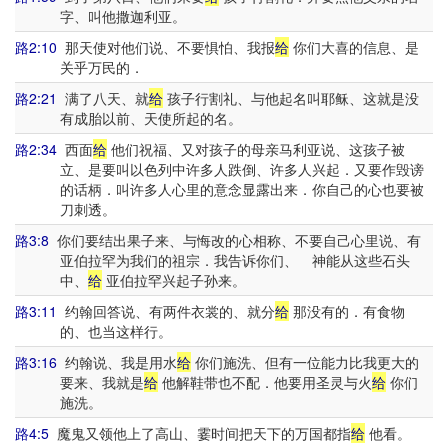
字、叫他撒迦利亚。
路2:10
那天使对他们说、不要惧怕、我报
给
你们大喜的信息、是
关乎万民的．
路2:21
满了八天、就
给
孩子行割礼、与他起名叫耶稣、这就是没
有成胎以前、天使所起的名。
路2:34
西面
给
他们祝福、又对孩子的母亲马利亚说、这孩子被
立、是要叫以色列中许多人跌倒、许多人兴起．又要作毁谤
的话柄．叫许多人心里的意念显露出来．你自己的心也要被
刀刺透。
路3:8
你们要结出果子来、与悔改的心相称、不要自己心里说、有
亚伯拉罕为我们的祖宗．我告诉你们、 神能从这些石头
中、
给
亚伯拉罕兴起子孙来。
路3:11
约翰回答说、有两件衣裳的、就分
给
那没有的．有食物
的、也当这样行。
路3:16
约翰说、我是用水
给
你们施洗、但有一位能力比我更大的
要来、我就是
给
他解鞋带也不配．他要用圣灵与火
给
你们
施洗。
路4:5
魔鬼又领他上了高山、霎时间把天下的万国都指
给
他看。