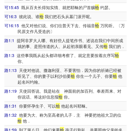
可15:45
既从百夫长得知实情、就把耶稣的尸首赐
给
约瑟。
可16:3
彼此说、谁
给
我们把石头从墓门滚开呢。
可16:15
他又对他们说、你们往普天下去、传福音
给
万民听。〔万
民原文作凡受造的〕
路1:1
提阿非罗大人哪、有好些人提笔作书、述说在我们中间所成
就的事、是照传道的人、从起初亲眼看见、又传
给
我们的．
路1:3
这些事我既从起头都详细考察了、就定意要按着次序写
给
你、
路1:13
天使对他说、撒迦利亚、不要害怕．因为你的祈祷已经被
听见了、你的妻子以利沙伯要
给
你生一个儿子、你要
给
他
起名叫约翰。
路1:19
天使回答说、我是站在 神面前的加百列、奉差而来、对
你说话、将这好信息报
给
你。
路1:31
你要怀孕生子、可以
给
他起名叫耶稣。
路1:32
他要为大、称为至高者的儿子．主 神要把他祖大卫的位
给
他．
路1:59
到了第八日、他们来要
给
孩子行割礼．并要照他父亲的名