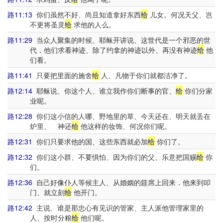
路11:13
你们虽然不好、尚且知道拿好东西
给
儿女。何况天父、岂
不更将圣灵
给
求他的人么。
路11:29
当众人聚集的时候、耶稣开讲说、这世代是一个邪恶的世
代．他们求看神迹、除了约拿的神迹以外、再没有神迹
给
他
们看。
路11:41
只要把里面的施舍
给
人、凡物于你们就都洁净了。
路12:14
耶稣说、你这个人、谁立我作你们断事的官、
给
你们分家
业呢。
路12:28
你们这小信的人哪、野地里的草、今天还在、明天就丢在
炉里、 神还
给
他这样的妆饰、何况你们呢。
路12:31
你们只要求他的国、这些东西就必加
给
你们了。
路12:32
你们这小群、不要惧怕、因为你们的父、乐意把国赐
给
你
们。
路12:36
自己好像仆人等候主人、从婚姻的筵席上回来．他来到叩
门、就立刻
给
他开门。
路12:42
主说、谁是那忠心有见识的管家、主人派他管理家里的
人、按时分粮
给
他们呢。