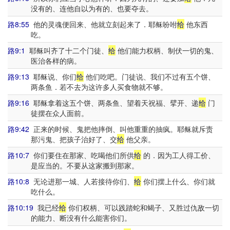
没有的、连他自以为有的、也要夺去。
路8:55
他的灵魂便回来、他就立刻起来了．耶稣吩咐
给
他东西
吃。
路9:1
耶稣叫齐了十二个门徒、
给
他们能力权柄、制伏一切的鬼、
医治各样的病。
路9:13
耶稣说、你们
给
他们吃吧。门徒说、我们不过有五个饼、
两条鱼．若不去为这许多人买食物就不够。
路9:16
耶稣拿着这五个饼、两条鱼、望着天祝福、擘开、递
给
门
徒摆在众人面前。
路9:42
正来的时候、鬼把他摔倒、叫他重重的抽疯。耶稣就斥责
那污鬼、把孩子治好了、交
给
他父亲。
路10:7
你们要住在那家、吃喝他们所供
给
的．因为工人得工价、
是应当的。不要从这家搬到那家。
路10:8
无论进那一城、人若接待你们、
给
你们摆上什么、你们就
吃什么。
路10:19
我已经
给
你们权柄、可以践踏蛇和蝎子、又胜过仇敌一切
的能力、断没有什么能害你们。