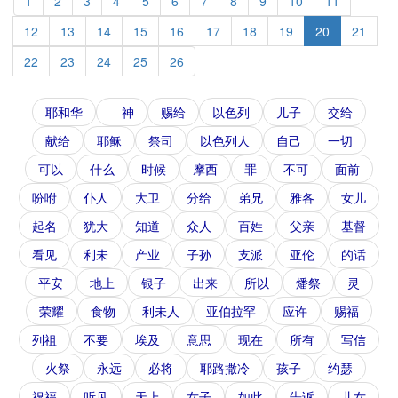
1
2
3
4
5
6
7
8
9
10
11
12
13
14
15
16
17
18
19
20
21
22
23
24
25
26
耶和华
神
赐给
以色列
儿子
交给
献给
耶稣
祭司
以色列人
自己
一切
可以
什么
时候
摩西
罪
不可
面前
吩咐
仆人
大卫
分给
弟兄
雅各
女儿
起名
犹大
知道
众人
百姓
父亲
基督
看见
利未
产业
子孙
支派
亚伦
的话
平安
地上
银子
出来
所以
燔祭
灵
荣耀
食物
利未人
亚伯拉罕
应许
赐福
列祖
不要
埃及
意思
现在
所有
写信
火祭
永远
必将
耶路撒冷
孩子
约瑟
祝福
听见
天上
女子
如此
告诉
儿女