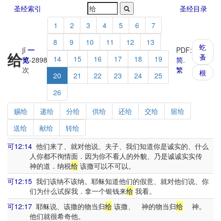
圣经索引
圣经目录
1
2
3
4
5
6
7
8
9
10
11
12
13
虼
jǐ
一
PDF:
给
蚤
14
15
16
17
18
19
览
-
2898
简
.
次
繁
根
20
21
22
23
24
25
26
赐给
递给
分给
供给
还给
交给
留给
送给
献给
转给
可12:14
他们来了、就对他说、夫子、我们知道你是诚实的、什么
人你都不徇情面．因为你不看人的外貌、乃是诚诚实实传
神的道．纳税
给
该撒可以不可以。
可12:15
我们该纳不该纳。耶稣知道他们的假意、就对他们说、你
们为什么试探我．拿一个银钱来
给
我看。
可12:17
耶稣说、该撒的物当归
给
该撒、 神的物当归
给
神。
他们就很希奇他。