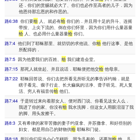
还．你们的赏赐就必大了、你们也必作至高者的儿子．因为
他恩待那忘恩的和作恶的。
路6:38
你们要
给
人、就必有
给
你们的．并且用十足的升斗、连摇
带按、上尖下流的、倒在你们怀里．因为你们用什么量器量
给
人、也必用什么量器量
给
你们。
路7:4
他们到了耶稣那里、就切切的求他说、你
给
他行这事、是他
所配得的．
路7:5
因为他爱我们的百姓、
给
我们建造会堂。
路7:15
那死人就坐起、并且说话．耶稣便把他交
给
他母亲。
路7:22
耶稣回答说、你们去把所看见所听见的事告诉约翰．就是
瞎子看见、瘸子行走、长大痲疯的洁净、聋子听见、死人复
活、穷人有福音传
给
他们。
路7:44
于是转过来向着那女人、便对西门说、你看见这女人么．
我进了你的家、你没有
给
我水洗脚．但这女人用眼泪湿了我
的脚、用头发擦干。
路8:3
又有希律的家宰苦撒的妻子约亚拿、并苏撒拿、和好些别的
妇女、都是用自己的财物供
给
耶稣和门徒。
路8:18
所以你们应当小心怎样听．因为凡有的、还要加
给
他．凡