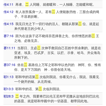
传4:11
再者、
二
人同睡、就都暖和．一人独睡、怎能暖和呢。
传4:12
有人攻胜孤身一人、若有
二
人便能敌挡他．三股合成的绳
子、不容易折断。
传4:15
我见日光之下一切行动的活人、都随从那第
二
位、就是起
来代替老王的少年人。
赛7:16
因为在这孩子还不晓得弃恶择善之先、你所憎恶的那
二
王
之地、必致见弃。
赛11:11
当那日、主必
二
次伸手救回自己百姓中所余剩的、就是在
亚述、埃及、巴忒罗、古实、以拦、示拿、哈马、并众海岛
所剩下的。
赛37:16
坐在
二
基路伯上万军之耶和华以色列的 神阿、你、惟有
你、是天下万国的 神．你曾创造天地。
耶1:13
耶和华的话第
二
次临到我说、你看见什么．我说、我看见
一个烧开的锅、从北而倾。
耶13:3
耶和华的话、第
二
次临到我说、
耶28:3
二
年之内、我要将巴比伦王尼布甲尼撒从这地掠到巴比伦
的器皿、就是耶和华殿中的一切器皿、都带回此地。