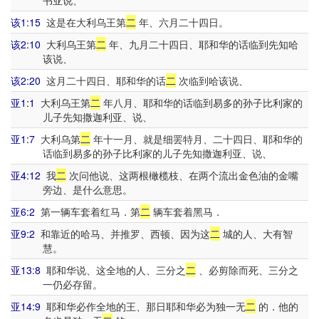
书亚说、
该1:15
这是在大利乌王第
二
年、六月二十四日。
该2:10
大利乌王第
二
年、九月二十四日、耶和华的话临到先知哈
该说、
该2:20
这月二十四日、耶和华的话
二
次临到哈该说、
亚1:1
大利乌王第
二
年八月、耶和华的话临到易多的孙子比利家的
儿子先知撒迦利亚、说、
亚1:7
大利乌第
二
年十一月、就是细罢特月、二十四日、耶和华的
话临到易多的孙子比利家的儿子先知撒迦利亚、说、
亚4:12
我
二
次问他说、这两根橄榄枝、在两个流出金色油的金嘴
旁边、是什么意思。
亚6:2
第一辆车套着红马．第
二
辆车套着黑马．
亚9:2
和靠近的哈马、并推罗、西顿、因为这
二
城的人、大有智
慧。
亚13:8
耶和华说、这全地的人、三分之
二
、必剪除而死、三分之
一仍必存留。
亚14:9
耶和华必作全地的王、那日耶和华必为独一无
二
的．他的