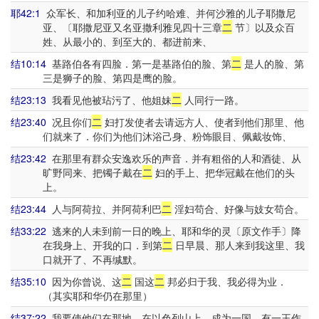
耶42:1
众军长、和加利亚的儿子约哈难、并何沙雅的儿子耶撒尼
亚、〔耶撒尼亚又名亚撒利雅见四十三章
二
节〕以及众百
姓、从最小的、到至大的、都进前来、
结10:14
基路伯各有四脸．第一是基路伯的脸、第
二
是人的脸、第
三是狮子的脸、第四是鹰的脸。
结23:13
我看见他被玷污了、他姐妹
二
人同行一路。
结23:40
况且你们
二
妇打发使者去请远方人、使者到他们那里、他
们就来了．你们为他们沐浴己身、粉饰眼目、佩戴妆饰、
结23:42
在那里有群众安逸欢乐的声音．并有粗俗的人和酒徒、从
旷野同来、把镯子戴在
二
妇的手上、把华冠戴在他们的头
上。
结23:44
人与阿荷拉、并阿荷利巴
二
淫妇苟合、好像与妓女苟合。
结33:22
逃来的人未到前一日的晚上、耶和华的灵〔原文作手〕降
在我身上、开我的口．到第
二
日早晨、那人来到我这里、我
口就开了、不再缄默。
结35:10
因为你曾说、这
二
国这
二
邦必归于我、我必得为业．
（其实耶和华仍在那里）
结37:22
我要使他们在那地、在以色列山上、成为一国、有一王作