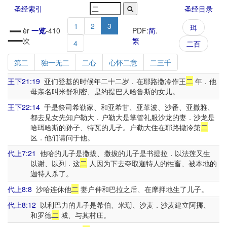
圣经索引
圣经目录
1
2
3
珥
二
èr
一览
-
410
PDF:
简
.
次
繁
4
二百
第二
独一无二
二心
心怀二意
二三千
王下21:19
亚们登基的时候年二十二岁．在耶路撒冷作王
二
年．他
母亲名叫米舒利密、是约提巴人哈鲁斯的女儿。
王下22:14
于是祭司希勒家、和亚希甘、亚革波、沙番、亚撒雅、
都去见女先知户勒大．户勒大是掌管礼服沙龙的妻．沙龙是
哈珥哈斯的孙子、特瓦的儿子。户勒大住在耶路撒冷第
二
区．他们请问于他。
代上7:21
他哈的儿子是撒拔、撒拔的儿子是书提拉．以法莲又生
以谢、以列．这
二
人因为下去夺取迦特人的牲畜、被本地的
迦特人杀了。
代上8:8
沙哈连休他
二
妻户伸和巴拉之后、在摩押地生了儿子。
代上8:12
以利巴力的儿子是希伯、米珊、沙麦．沙麦建立阿挪、
和罗德
二
城、与其村庄。