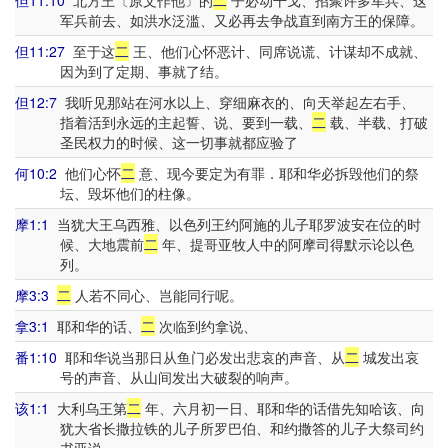
但11:10
北方王〔原文作他〕的
二
子必动干戈、招聚许多军兵、这
军兵前去、如洪水泛滥、又必再去争战直到南方王的保障。
但11:27
至于这
二
王、他们心怀恶计、同席说谎、计谋却不成就、
因为到了定期、事就了结。
但12:7
我听见那站在河水以上、穿细麻衣的、向天举起左右手、
指着活到永远的主起誓、说、要到一载、
二
载、半载、打破
圣民权力的时候、这一切事就都应验了
何10:2
他们心怀
二
意、现今要定为有罪．耶和华必拆毁他们的祭
坛、毁坏他们的柱像。
摩1:1
当犹大王乌西雅、以色列王约阿施的儿子耶罗波安在位的时
候、大地震前
二
年、提哥亚牧人中的阿摩司得默示论以色
列。
摩3:3
二
人若不同心、岂能同行呢。
拿3:1
耶和华的话、
二
次临到约拿说、
番1:10
耶和华说当那日从鱼门必发出悲哀的声音、从
二
城发出哀
号的声音、从山间发出大破裂的响声。
该1:1
大利乌王第
二
年、六月初一日、耶和华的话借先知哈该、向
犹大省长撒拉铁的儿子所罗巴伯、和约撒答的儿子大祭司约