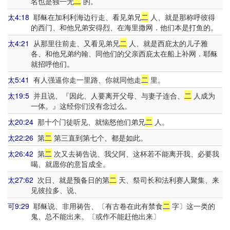
名也是独一无
二
的。
太4:18
耶稣在加利利海边行走、看见弟兄
二
人、就是那称呼彼得
的西门、和他兄弟安得烈、在海里撒网．他们本是打鱼的。
太4:21
从那里往前走、又看见弟兄
二
人、就是西庇太的儿子雅
各、和他兄弟约翰、同他们的父亲西庇太在船上补网．耶稣
就招呼他们。
太5:41
有人强逼你走一里路、你就同他走
二
里。
太19:5
并且说、『因此、人要离开父母、与妻子连合、
二
人成为
一体。』这经你们没有念过么。
太20:24
那十个门徒听见、就恼怒他们弟兄
二
人。
太22:26
第
二
第三直到第七个、都是如此。
太26:42
第
二
次又去祷告说、我父阿、这杯若不能离开我、必要我
喝、就愿你的意旨成全。
太27:62
次日、就是预备日的第
二
天、祭司长和法利赛人聚集、来
见彼拉多、说、
可9:29
耶稣说、非用祷告、〔有古卷在此有禁食
二
字〕这一类的
鬼、总不能出来。〔或作不能赶他出来〕