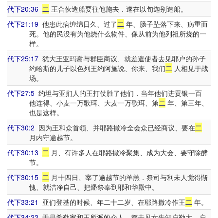
代下20:36
二
王合伙造船要往他施去．遂在以旬迦别造船。
代下21:19
他患此病缠绵日久、过了
二
年、肠子坠落下来、病重而
死。他的民没有为他烧什么物件、像从前为他列祖所烧的一
样。
代下25:17
犹大王亚玛谢与群臣商议、就差遣使者去见耶户的孙子
约哈斯的儿子以色列王约阿施说、你来、我们
二
人相见于战
场。
代下27:5
约坦与亚扪人的王打仗胜了他们．当年他们进贡银一百
他连得、小麦一万歌珥、大麦一万歌珥、第
二
年、第三年、
也是这样。
代下30:2
因为王和众首领、并耶路撒冷全会众已经商议、要在
二
月内守逾越节。
代下30:13
二
月、有许多人在耶路撒冷聚集、成为大会、要守除酵
节。
代下30:15
二
月十四日、宰了逾越节的羊羔．祭司与利未人觉得惭
愧、就洁净自己、把燔祭奉到耶和华殿中。
代下33:21
亚们登基的时候、年二十二岁、在耶路撒冷作王
二
年。
代下34:22
于是希勒家和王所派的众人、都去见女先知户勒大．户