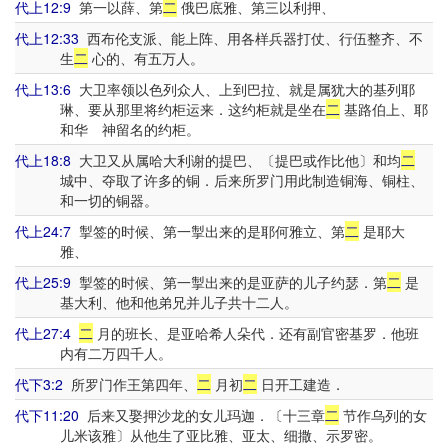
代上12:9
第一以薛、第
二
俄巴底雅、第三以利押、
代上12:33
西布伦支派、能上阵、用各样兵器打仗、行伍整齐、不
生
二
心的、有五万人。
代上13:6
大卫率领以色列众人、上到巴拉、就是属犹大的基列耶
琳、要从那里将约柜运来．这约柜就是坐在
二
基路伯上、耶
和华 神留名的约柜。
代上18:8
大卫又从属哈大利谢的提巴、〔提巴或作比他〕和均
二
城中、夺取了许多的铜．后来所罗门用此制造铜海、铜柱、
和一切的铜器。
代上24:7
掣签的时候、第一掣出来的是耶何雅立、第
二
是耶大
雅、
代上25:9
掣签的时候、第一掣出来的是亚萨的儿子约瑟．第
二
是
基大利、他和他弟兄并儿子共十二人。
代上27:4
二
月的班长、是亚哈希人朵代．还有副官密基罗．他班
内有二万四千人。
代下3:2
所罗门作王第四年、
二
月初
二
日开工建造．
代下11:20
后来又娶押沙龙的女儿玛迦．〔十三章
二
节作乌列的女
儿米该雅〕从他生了亚比雅、亚太、细撒、示罗密。