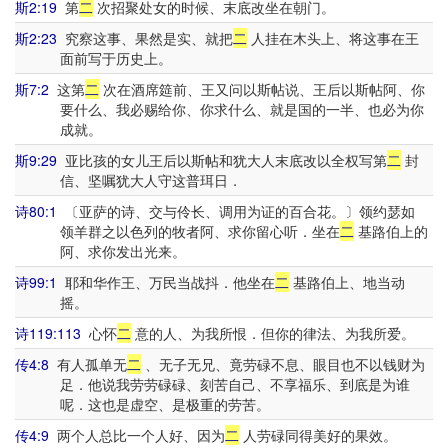
斯2:19
第
二
次招聚处女的时候、末底改坐在朝门。
斯2:23
究察这事、果然是实、就把
二
人挂在木头上、将这事在王
面前写于历史上。
斯7:2
这第
二
次在酒席筵前、王又问以斯帖说、王后以斯帖阿、你
要什么、我必赐给你、你求什么、就是国的一半、也必为你
成就。
斯9:29
亚比孩的女儿王后以斯帖和犹大人末底改以全权写第
二
封
信、坚嘱犹大人守这普珥日．
诗80:1
〔亚萨的诗、交与伶长、调用为证的百合花。〕领约瑟如
领羊群之以色列的牧者阿、求你留心听．坐在
二
基路伯上的
阿、求你发出光来。
诗99:1
耶和华作王、万民当战抖．他坐在
二
基路伯上、地当动
摇。
诗119:113
心怀
二
意的人、为我所恨．但你的律法、为我所爱。
传4:8
有人孤单无
二
、无子无兄、竟劳碌不息、眼目也不以钱财为
足．他说我劳劳碌碌、刻苦自己、不享福乐、到底是为谁
呢．这也是虚空、是极重的劳苦。
传4:9
两个人总比一个人好、因为
二
人劳碌同得美好的果效。