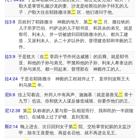
勒大是掌管礼服沙龙的妻、沙龙是哈斯拉的孙子特瓦的儿
子．户勒大住在耶路撒冷第
二
区．他们请问于他。
拉3:8
百姓到了耶路撒冷 神殿的地方、第
二
年
二
月、撒拉铁的
儿子所罗巴伯、约萨达的儿子耶书亚、和其余的弟兄、就是
祭司、利未人、并一切被掳归回耶路撒冷的人、都兴工建
造．又派利未人、从二十岁以外的、督理建造耶和华殿的工
作。
拉3:9
于是犹大〔在
二
章四十节作何达威雅〕的后裔、就是耶书
亚、和他的子孙与弟兄、甲篾和他的子孙、利未人希拿达的
子孙与弟兄、都一同起来、督理那在 神殿作工的人。
拉4:24
于是在耶路撒冷 神殿的工程就停止了、直停到波斯王大
利乌第
二
年。
尼6:6
信上写着说、外邦人中有风声、迦施慕〔就是基善见
二
章十
九节〕也说、你和犹大人谋反修造城墙、你要作他们的王。
尼12:38
第
二
队称谢的人要与那一队相迎而行、我和民的一半跟随
他们、在城墙上过了炉楼、直到宽墙、
斯2:14
晚上进去、次日回到女子第
二
院、交给掌管妃嫔的太监沙
甲．除非王喜爱他、再提名召他、就不再进去见王。