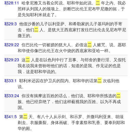
耶28:11
哈拿尼雅又当着众民说、耶和华如此说、
二
年之内、我必
照样从列国人的颈项上、折断巴比伦王尼布甲尼撒的轭．于
是先知耶利米就走了。
耶29:3
他借沙番的儿子以利亚萨、和希勒家的儿子基玛利的手寄
去．他们
二
人、是犹大王西底家打发往巴比伦去见尼布甲尼
撒王的。
耶29:22
住巴比伦一切被掳的犹大人、必借这
二
人赌咒、说、愿耶
和华使你像巴比伦王在火中烧的西底家和亚哈一样。
耶29:23
这
二
人是在以色列中行了丑事、与邻舍的妻行淫、又假托
我名说我未曾吩咐他们的话．知道的是我、作见证的也是
我．这是耶和华说的。
耶33:1
耶利米还囚在护卫兵的院内、耶和华的话第
二
次临到他
说、
耶33:24
你没有揣摩这百姓的话么．他们说、耶和华所拣选的
二
族、他已经弃绝了．他们这样藐视我的百姓、以为不再成
国。
耶41:5
第
二
天、有八十人从示剑、和示罗、并撒玛利亚来、胡须
剃去、衣服撕裂、身体画破、手拿素祭和乳香、要奉到耶和
华的殿。