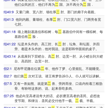
他们众民的王．他们不再为
二
国、决不再分为
二
国．
结40:9
又量门廊、宽八肘、墙柱厚
二
肘、那门的廊子向着殿。
结41:3
他到内殿、量墙柱、各厚
二
肘、门口宽六肘、门两旁各宽
七肘。
结41:18
墙上雕刻基路伯和棕树．每
二
基路伯中间有一棵棕树、每
基路伯有
二
脸．
结41:22
坛是木头作的、高三肘、长
二
肘．坛角、和坛面、并四
旁、都是木头作的．他对我说、这是耶和华面前的桌子。
结43:14
从底座到下层磴台、高
二
肘、边宽一肘、从小磴台到大磴
台、高四肘、边宽一肘。
但2:1
尼布甲尼撒在位第
二
年、他作了梦、心里烦乱、不能睡觉。
但2:7
他们第
二
次对王说、请王将梦告诉仆人、仆人就可以讲解。
但7:5
又有一兽如熊、就是第
二
兽、旁跨而坐、口齿内衔着三根肋
骨、有吩咐这兽的、说、起来吞吃多肉、
但7:25
他必向至高者说夸大的话、必折磨至高者的圣民、必想改
变节期、和律法．圣民必交付他手一载、
二
载、半载。