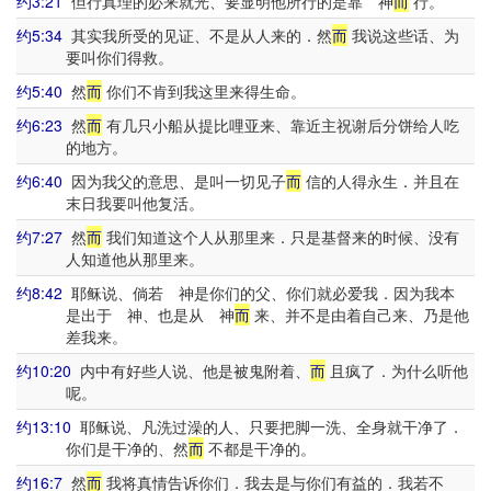
约3:21
但行真理的必来就光、要显明他所行的是靠 神
而
行。
约5:34
其实我所受的见证、不是从人来的．然
而
我说这些话、为
要叫你们得救。
约5:40
然
而
你们不肯到我这里来得生命。
约6:23
然
而
有几只小船从提比哩亚来、靠近主祝谢后分饼给人吃
的地方。
约6:40
因为我父的意思、是叫一切见子
而
信的人得永生．并且在
末日我要叫他复活。
约7:27
然
而
我们知道这个人从那里来．只是基督来的时候、没有
人知道他从那里来。
约8:42
耶稣说、倘若 神是你们的父、你们就必爱我．因为我本
是出于 神、也是从 神
而
来、并不是由着自己来、乃是他
差我来。
约10:20
内中有好些人说、他是被鬼附着、
而
且疯了．为什么听他
呢。
约13:10
耶稣说、凡洗过澡的人、只要把脚一洗、全身就干净了．
你们是干净的、然
而
不都是干净的。
约16:7
然
而
我将真情告诉你们．我去是与你们有益的．我若不