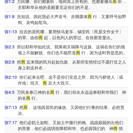
弥1:2
万民哪、你们都要听．地和其上所有的、也都要侧耳
而
听．
主耶和华从他的圣殿要见证你们的不是。
弥1:8
先知说、因此我必大声哀号、赤脚露体
而
行．又要呼号如野
狗、哀鸣如鸵鸟。
弥1:13
拉吉的居民哪、要用快马套车．锡安民〔民原文作女子〕
的罪、由你
而
起．以色列人的罪过、在你那里显出。
弥2:3
所以耶和华如此说、我筹画灾祸降与这族、这祸在你们的颈
项上不能解脱、你们也不能昂首
而
行．因为这时势是恶的。
弥2:8
然
而
近来我的民兴起如仇敌、从那些安然经过不愿打仗之人
身上剥去外衣．
弥2:10
你们起来去吧．这不是你们安息之所．因为污秽使人〔或
作地〕毁灭、
而
且大大毁灭。
弥4:5
万民各奉己神的名
而
行．我们却永永远远奉耶和华我们 神
的名
而
行。
弥7:13
然
而
、这地因居民的缘故、又因他们行事的结果、必然荒
凉。
弥7:17
他们必餂土如蛇、又如土中腹行的物、战战兢兢的出他们
的营寨．他们必战惧投降耶和华、也必因我们的 神
而
惧