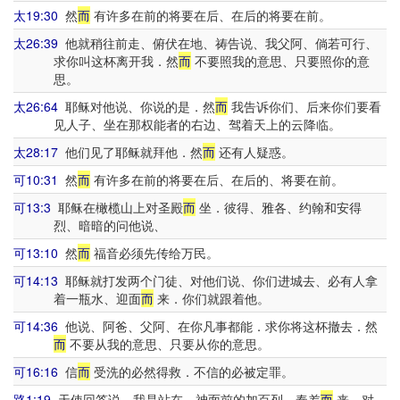
太19:30
然
而
有许多在前的将要在后、在后的将要在前。
太26:39
他就稍往前走、俯伏在地、祷告说、我父阿、倘若可行、
求你叫这杯离开我．然
而
不要照我的意思、只要照你的意
思。
太26:64
耶稣对他说、你说的是．然
而
我告诉你们、后来你们要看
见人子、坐在那权能者的右边、驾着天上的云降临。
太28:17
他们见了耶稣就拜他．然
而
还有人疑惑。
可10:31
然
而
有许多在前的将要在后、在后的、将要在前。
可13:3
耶稣在橄榄山上对圣殿
而
坐．彼得、雅各、约翰和安得
烈、暗暗的问他说、
可13:10
然
而
福音必须先传给万民。
可14:13
耶稣就打发两个门徒、对他们说、你们进城去、必有人拿
着一瓶水、迎面
而
来．你们就跟着他。
可14:36
他说、阿爸、父阿、在你凡事都能．求你将这杯撤去．然
而
不要从我的意思、只要从你的意思。
可16:16
信
而
受洗的必然得救．不信的必被定罪。
路1:19
天使回答说、我是站在 神面前的加百列、奉差
而
来、对