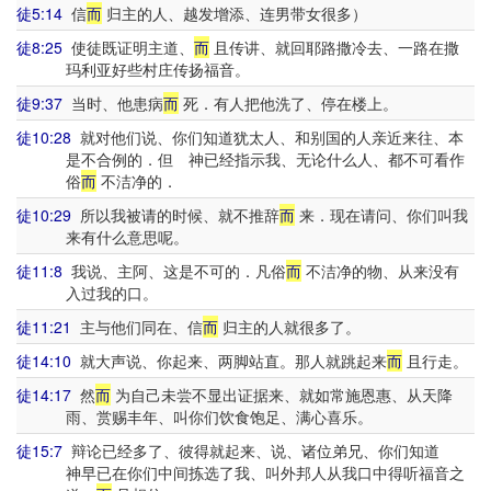
徒5:14
信
而
归主的人、越发增添、连男带女很多）
徒8:25
使徒既证明主道、
而
且传讲、就回耶路撒冷去、一路在撒
玛利亚好些村庄传扬福音。
徒9:37
当时、他患病
而
死．有人把他洗了、停在楼上。
徒10:28
就对他们说、你们知道犹太人、和别国的人亲近来往、本
是不合例的．但 神已经指示我、无论什么人、都不可看作
俗
而
不洁净的．
徒10:29
所以我被请的时候、就不推辞
而
来．现在请问、你们叫我
来有什么意思呢。
徒11:8
我说、主阿、这是不可的．凡俗
而
不洁净的物、从来没有
入过我的口。
徒11:21
主与他们同在、信
而
归主的人就很多了。
徒14:10
就大声说、你起来、两脚站直。那人就跳起来
而
且行走。
徒14:17
然
而
为自己未尝不显出证据来、就如常施恩惠、从天降
雨、赏赐丰年、叫你们饮食饱足、满心喜乐。
徒15:7
辩论已经多了、彼得就起来、说、诸位弟兄、你们知道
神早已在你们中间拣选了我、叫外邦人从我口中得听福音之