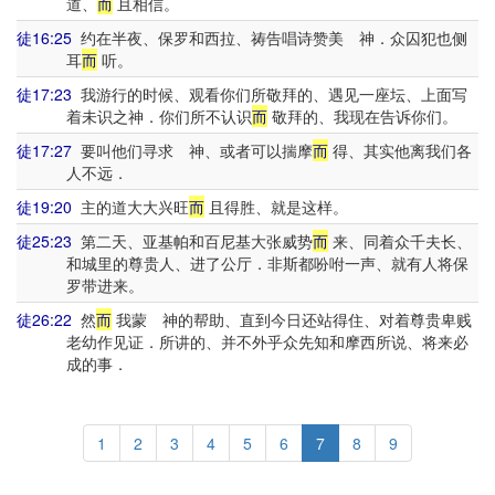
道、
而
且相信。
徒16:25
约在半夜、保罗和西拉、祷告唱诗赞美 神．众囚犯也侧
耳
而
听。
徒17:23
我游行的时候、观看你们所敬拜的、遇见一座坛、上面写
着未识之神．你们所不认识
而
敬拜的、我现在告诉你们。
徒17:27
要叫他们寻求 神、或者可以揣摩
而
得、其实他离我们各
人不远．
徒19:20
主的道大大兴旺
而
且得胜、就是这样。
徒25:23
第二天、亚基帕和百尼基大张威势
而
来、同着众千夫长、
和城里的尊贵人、进了公厅．非斯都吩咐一声、就有人将保
罗带进来。
徒26:22
然
而
我蒙 神的帮助、直到今日还站得住、对着尊贵卑贱
老幼作见证．所讲的、并不外乎众先知和摩西所说、将来必
成的事．
1
2
3
4
5
6
7
8
9