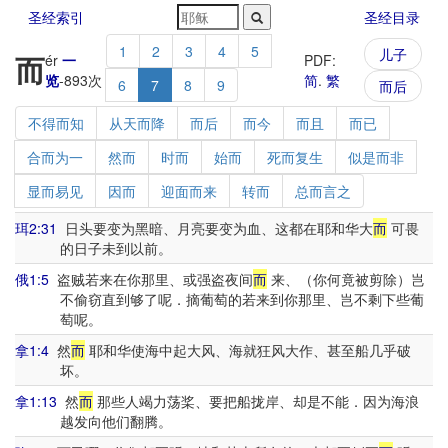
圣经索引
圣经目录
1
2
3
4
5
儿子
而
ér
一
PDF:
览
-
893
次
简
.
繁
6
7
8
9
而后
不得而知
从天而降
而后
而今
而且
而已
合而为一
然而
时而
始而
死而复生
似是而非
显而易见
因而
迎面而来
转而
总而言之
珥2:31
日头要变为黑暗、月亮要变为血、这都在耶和华大
而
可畏
的日子未到以前。
俄1:5
盗贼若来在你那里、或强盗夜间
而
来、（你何竟被剪除）岂
不偷窃直到够了呢．摘葡萄的若来到你那里、岂不剩下些葡
萄呢。
拿1:4
然
而
耶和华使海中起大风、海就狂风大作、甚至船几乎破
坏。
拿1:13
然
而
那些人竭力荡桨、要把船拢岸、却是不能．因为海浪
越发向他们翻腾。