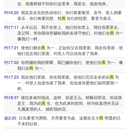
去、保惠师就不到你们这里来．我若去、就差他来。
约16:20
我实实在在的告诉你们、你们将要痛哭、哀号、世人倒要
喜乐．你们将要忧愁、然
而
你们的忧愁、要变为喜乐。
约17:11
从今以后、我不在世上、他们却在世上、我往你那里去。
圣父阿、求你因你所赐给我的名保守他们、叫他们合
而
为一
像我们一样。
约17:21
使他们都合
而
为一．正如你父在我里面、我在你里面．使
他们也在我们里面、叫世人可以信你差了我来。
约17:22
你所赐给我的荣耀、我已赐给他们、使他们合
而
为一、像
我们合
而
为一。
约17:23
我在他们里面、你在我里面、使他们完完全全的合
而
为
一．叫世人知道你差了我来、也知道你爱他们如同爱我一
样。
约18:37
彼拉多就对他说、这样、你是王么。耶稣回答说、你说我
是王．我为此
而
生、也为此来到世间、特为给真理作见证．
凡属真理的人、就听我的话。
徒2:20
日头要变为黑暗、月亮要变为血、这都在主大
而
明显的日
子未到以前。