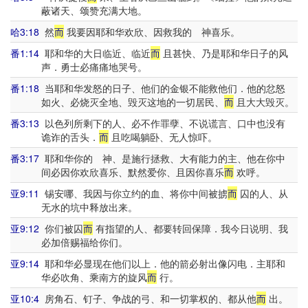
蔽诸天、颂赞充满大地。
哈3:18
然
而
我要因耶和华欢欣、因救我的 神喜乐。
番1:14
耶和华的大日临近、临近
而
且甚快、乃是耶和华日子的风
声．勇士必痛痛地哭号。
番1:18
当耶和华发怒的日子、他们的金银不能救他们．他的忿怒
如火、必烧灭全地、毁灭这地的一切居民、
而
且大大毁灭。
番3:13
以色列所剩下的人、必不作罪孽、不说谎言、口中也没有
诡诈的舌头．
而
且吃喝躺卧、无人惊吓。
番3:17
耶和华你的 神、是施行拯救、大有能力的主、他在你中
间必因你欢欣喜乐、默然爱你、且因你喜乐
而
欢呼。
亚9:11
锡安哪、我因与你立约的血、将你中间被掳
而
囚的人、从
无水的坑中释放出来。
亚9:12
你们被囚
而
有指望的人、都要转回保障．我今日说明、我
必加倍赐福给你们。
亚9:14
耶和华必显现在他们以上．他的箭必射出像闪电．主耶和
华必吹角、乘南方的旋风
而
行。
亚10:4
房角石、钉子、争战的弓、和一切掌权的、都从他
而
出。