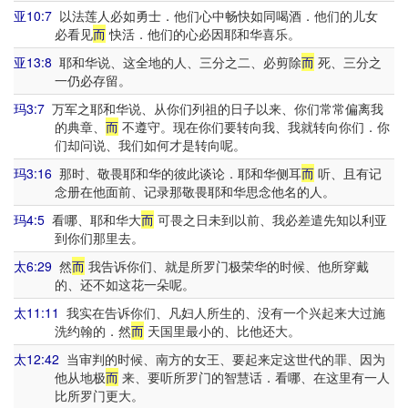
亚10:7
以法莲人必如勇士．他们心中畅快如同喝酒．他们的儿女
必看见
而
快活．他们的心必因耶和华喜乐。
亚13:8
耶和华说、这全地的人、三分之二、必剪除
而
死、三分之
一仍必存留。
玛3:7
万军之耶和华说、从你们列祖的日子以来、你们常常偏离我
的典章、
而
不遵守。现在你们要转向我、我就转向你们．你
们却问说、我们如何才是转向呢。
玛3:16
那时、敬畏耶和华的彼此谈论．耶和华侧耳
而
听、且有记
念册在他面前、记录那敬畏耶和华思念他名的人。
玛4:5
看哪、耶和华大
而
可畏之日未到以前、我必差遣先知以利亚
到你们那里去。
太6:29
然
而
我告诉你们、就是所罗门极荣华的时候、他所穿戴
的、还不如这花一朵呢。
太11:11
我实在告诉你们、凡妇人所生的、没有一个兴起来大过施
洗约翰的．然
而
天国里最小的、比他还大。
太12:42
当审判的时候、南方的女王、要起来定这世代的罪、因为
他从地极
而
来、要听所罗门的智慧话．看哪、在这里有一人
比所罗门更大。