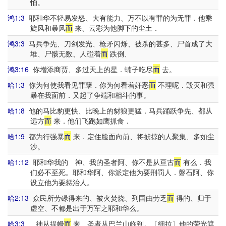
怕。
鸿1:3
耶和华不轻易发怒、大有能力、万不以有罪的为无罪．他乘
旋风和暴风
而
来、云彩为他脚下的尘土．
鸿3:3
马兵争先、刀剑发光、枪矛闪烁、被杀的甚多、尸首成了大
堆、尸骸无数、人碰着
而
跌倒、
鸿3:16
你增添商贾、多过天上的星．蝻子吃尽
而
去。
哈1:3
你为何使我看见罪孽．你为何看着奸恶
而
不理呢．毁灭和强
暴在我面前．又起了争端和相斗的事。
哈1:8
他的马比豹更快、比晚上的豺狼更猛．马兵踊跃争先、都从
远方
而
来．他们飞跑如鹰抓食．
哈1:9
都为行强暴
而
来．定住脸面向前、将掳掠的人聚集、多如尘
沙。
哈1:12
耶和华我的 神、我的圣者阿、你不是从亘古
而
有么．我
们必不至死。耶和华阿、你派定他为要刑罚人．磐石阿、你
设立他为要惩治人。
哈2:13
众民所劳碌得来的、被火焚烧、列国由劳乏
而
得的、归于
虚空、不都是出于万军之耶和华么。
哈3:3
神从提幔
而
来、圣者从巴兰山临到。〔细拉〕他的荣光遮