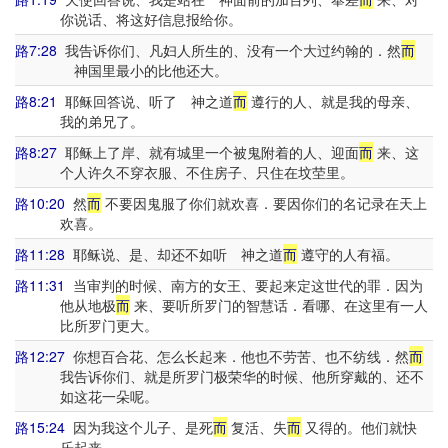
你说话、将这好信息报给你。
路7:28
我告诉你们、凡妇人所生的、没有一个大过约翰的．然
而
神国里最小的比他还大。
路8:21
耶稣回答说、听了 神之道
而
遵行的人、就是我的母亲、
我的弟兄了。
路8:27
耶稣上了岸、就有城里一个被鬼附着的人、迎面
而
来、这
个人许久不穿衣服、不住房子、只住在坟茔里。
路10:20
然
而
不要因鬼服了你们就欢喜．要因你们的名记录在天上
欢喜。
路11:28
耶稣说、是、却还不如听 神之道
而
遵守的人有福。
路11:31
当审判的时候、南方的女王、要起来定这世代的罪．因为
他从地极
而
来、要听所罗门的智慧话．看哪、在这里有一人
比所罗门更大。
路12:27
你想百合花、怎么长起来．他也不劳苦、也不纺线．然
而
我告诉你们、就是所罗门极荣华的时候、他所穿戴的、还不
如这花一朵呢。
路15:24
因为我这个儿子、是死
而
复活、失
而
又得的。他们就快
乐起来。