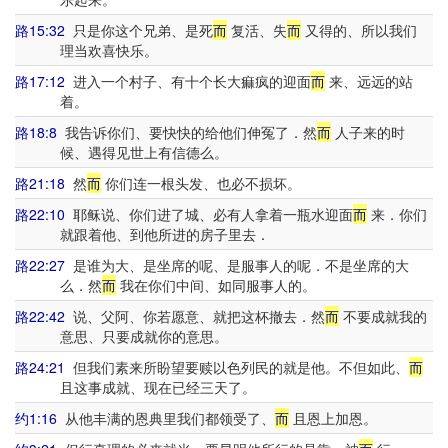
路15:32
只是你这个兄弟、是死
而
复活、失
而
又得的、所以我们
理当欢喜快乐。
路17:12
进入一个村子、有十个长大痲疯的迎面
而
来、远远的站
着。
路18:8
我告诉你们、要快快的给他们伸冤了．然
而
人子来的时
候、遇得见世上有信德么。
路21:18
然
而
你们连一根头发、也必不损坏。
路22:10
耶稣说、你们进了城、必有人拿着一瓶水迎面
而
来．你们
就跟着他、到他所进的房子里去．
路22:27
是谁为大、是坐席的呢、是服事人的呢．不是坐席的大
么．然
而
我在你们中间、如同服事人的。
路22:42
说、父阿、你若愿意、就把这杯撤去．然
而
不要成就我的
意思、只要成就你的意思。
路24:21
但我们素来所盼望要赎以色列民的就是他。不但如此、
而
且这事成就、现在已经三天了。
约1:16
从他丰满的恩典里我们都领受了、
而
且恩上加恩。