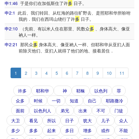
申1:46
于是你们在加低斯住了许
多
日子。
申2:1
此后、我们转回、从红海的路往旷野去、是照耶和华所吩咐
我的．我们在西珥山绕行了许
多
日子。
申2:10
（先前、有以米人住在那里、民数众
多
、身体高大、像亚
衲人一样。
申2:21
那民众
多
身体高大、像亚衲人一样、但耶和华从亚扪人面
前除灭他们、亚扪人就得了他们的地、接着居住．
1
2
3
4
5
6
7
8
9
10
11
许多
耶和华
神
耶稣
以色列
罪
众多
时候
一切
知道
自己
耶路撒冷
面前
以色列人
弟兄
出来
不可
门徒
大卫
看见
所以
日子
犹大
儿子
众人
多少
多多
起来
多日
增多
或作
不能