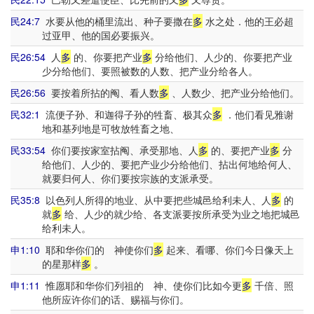
民24:7
水要从他的桶里流出、种子要撒在
多
水之处．他的王必超
过亚甲、他的国必要振兴。
民26:54
人
多
的、你要把产业
多
分给他们、人少的、你要把产业
少分给他们、要照被数的人数、把产业分给各人。
民26:56
要按着所拈的阄、看人数
多
、人数少、把产业分给他们。
民32:1
流便子孙、和迦得子孙的牲畜、极其众
多
．他们看见雅谢
地和基列地是可牧放牲畜之地、
民33:54
你们要按家室拈阄、承受那地、人
多
的、要把产业
多
分
给他们、人少的、要把产业少分给他们、拈出何地给何人、
就要归何人、你们要按宗族的支派承受。
民35:8
以色列人所得的地业、从中要把些城邑给利未人、人
多
的
就
多
给、人少的就少给、各支派要按所承受为业之地把城邑
给利未人。
申1:10
耶和华你们的 神使你们
多
起来、看哪、你们今日像天上
的星那样
多
。
申1:11
惟愿耶和华你们列祖的 神、使你们比如今更
多
千倍、照
他所应许你们的话、赐福与你们。