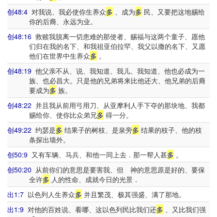
创48:4
对我说、我必使你生养众
多
、成为
多
民、又要把这地赐给
你的后裔、永远为业。
创48:16
救赎我脱离一切患难的那使者、赐福与这两个童子、愿他
们归在我的名下、和我祖亚伯拉罕、我父以撒的名下、又愿
他们在世界中生养众
多
。
创48:19
他父亲不从、说、我知道、我儿、我知道、他也必成为一
族、也必昌大。只是他的兄弟将来比他还大、他兄弟的后裔
要成为
多
族。
创48:22
并且我从前用弓用刀、从亚摩利人手下夺的那块地、我都
赐给你、使你比众弟兄
多
得一分。
创49:22
约瑟是
多
结果子的树枝、是泉旁
多
结果的枝子、他的枝
条探出墙外。
创50:9
又有车辆、马兵、和他一同上去．那一帮人甚
多
。
创50:20
从前你们的意思是要害我、但 神的意思原是好的、要保
全许
多
人的性命、成就今日的光景．
出1:7
以色列人生养众
多
并且繁茂、极其强盛、满了那地。
出1:9
对他的百姓说、看哪、这以色列民比我们还
多
、又比我们强