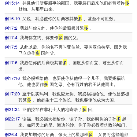
创15:14
并且他们所要服事的那国、我要惩罚后来他们必带着许
多
财物、从那里出来。
创16:10
又说、我必使你的后裔极其繁
多
、甚至不可胜数。
创17:2
我就与你立约、使你的后裔极其繁
多
。
创17:4
我与你立约、你要作
多
国的父。
创17:5
从此以后、你的名不再叫亚伯兰、要叫亚伯拉罕、因为我
已立你作
多
国的父。
创17:6
我必使你的后裔极其繁
多
、国度从你而立、君王从你而
出。
创17:16
我必赐福给他、也要使你从他得一个儿子、我要赐福给
他、他也要作
多
国之母、必有百姓的君王从他而出。
创17:20
至于以实玛利、我也应允你、我必赐福给他、使他昌盛极
其繁
多
、他必生十二个族长、我也要使他成为大国。
创21:34
亚伯拉罕在非利士人的地寄居了
多
日。
创22:17
论福、我必赐大福给你、论子孙、我必叫你的子孙
多
起
来、如同天上的星、海边的沙、你子孙必得着仇敌的城门。
创26:4
我要加增你的后裔、像天上的星那样
多
．又要将这些地都