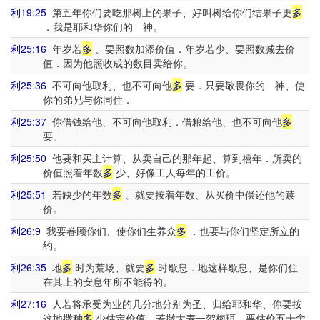
利19:25
第五年你们要吃那树上的果子、好叫树给你们结果子更
多
．我是耶和华你们的 神。
利25:16
年岁若
多
、要照数加添价值．年岁若少、要照数减去价
值．因为他照收成的数目卖给你。
利25:36
不可向他取利、也不可向他
多
要．只要敬畏你的 神、使
你的弟兄与你同住．
利25:37
你借钱给他、不可向他取利．借粮给他、也不可向他
多
要。
利25:50
他要和买主计算、从卖自己的那年起、算到禧年．所卖的
价值照着年数
多
少、好像工人每年的工价。
利25:51
若缺少的年数
多
、就要按着年数、从买价中偿还他的赎
价。
利26:9
我要眷顾你们、使你们生养众
多
．也要与你们坚定所立的
约。
利26:35
地
多
时为荒场、就要
多
时歇息．地这样歇息、是你们住
在其上的安息年所不能得的。
利27:16
人若将承受为业的几分地分别为圣、归给耶和华、你要按
这地撒种
多
少估定价值、若撒大麦一贺梅珥、要估价五十舍