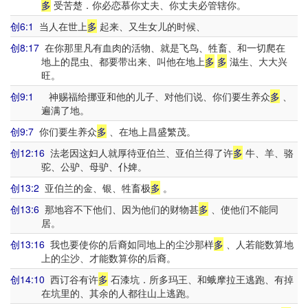
多
受苦楚．你必恋慕你丈夫、你丈夫必管辖你。
创6:1
当人在世上
多
起来、又生女儿的时候、
创8:17
在你那里凡有血肉的活物、就是飞鸟、牲畜、和一切爬在
地上的昆虫、都要带出来、叫他在地上
多
多
滋生、大大兴
旺。
创9:1
神赐福给挪亚和他的儿子、对他们说、你们要生养众
多
、
遍满了地。
创9:7
你们要生养众
多
、在地上昌盛繁茂。
创12:16
法老因这妇人就厚待亚伯兰、亚伯兰得了许
多
牛、羊、骆
驼、公驴、母驴、仆婢。
创13:2
亚伯兰的金、银、牲畜极
多
。
创13:6
那地容不下他们、因为他们的财物甚
多
、使他们不能同
居。
创13:16
我也要使你的后裔如同地上的尘沙那样
多
、人若能数算地
上的尘沙、才能数算你的后裔。
创14:10
西订谷有许
多
石漆坑．所多玛王、和蛾摩拉王逃跑、有掉
在坑里的、其余的人都往山上逃跑。