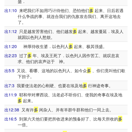
盛．
出1:10
来吧我们不如用巧计待他们、恐怕他们
多
起来、日后若遇
什么争战的事、就连合我们的仇敌攻击我们、离开这地去
了。
出1:12
只是越发苦害他们、他们越发
多
起来、越发蔓延．埃及人
就因以色列人愁烦。
出1:20
神厚待收生婆．以色列人
多
起来、极其强盛。
出2:23
过了
多
年、埃及王死了．以色列人因作苦工、就叹息哀
求、他们的哀声达于 神。
出5:5
又说、看哪、这地的以色列人、如今众
多
、你们竟叫他们歇
下担子。
出7:3
我要使法老的心刚硬、也要在埃及地
多
行神迹奇事。
出11:9
耶和华对摩西说、法老必不听你们、使我的奇事在埃及地
多
起来。
出12:38
又有许
多
闲杂人、并有羊群牛群和他们一同上去。
出16:5
到第六天他们要把所收进来的预备好了、比每天所收的
多
一倍。