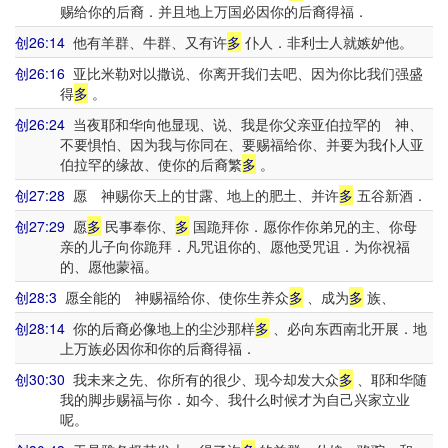
赐给你的后裔．并且地上万国必因你的后裔得福．
创26:14
他有羊群、牛群、又有许
多
仆人．非利士人就嫉妒他。
创26:16
亚比米勒对以撒说、你离开我们去吧、因为你比我们强盛
得
多
。
创26:24
当夜耶和华向他显现、说、我是你父亲亚伯拉罕的 神、
不要惧怕、因为我与你同在、要赐福给你、并要为我仆人亚
伯拉罕的缘故、使你的后裔繁
多
。
创27:28
愿 神赐你天上的甘露、地上的肥土、并许
多
五谷新酒．
创27:29
愿
多
民事奉你、
多
国跪拜你．愿你作你弟兄的主、你母
亲的儿子向你跪拜．凡咒诅你的、愿他受咒诅．为你祝福
的、愿他蒙福。
创28:3
愿全能的 神赐福给你、使你生养众
多
、成为
多
族、
创28:14
你的后裔必像地上的尘沙那样
多
、必向东西南北开展．地
上万族必因你和你的后裔得福．
创30:30
我未来之先、你所有的很少、现今却发大众
多
、耶和华随
我的脚步赐福与你．如今、我什么时候才为自己兴家立业
呢。