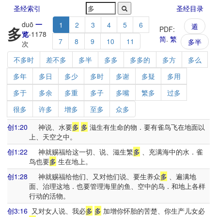
圣经索引
圣经目录
duō
一
1
2
3
4
5
6
遁
多
PDF:
览
-
1178
简
.
繁
7
8
9
10
11
多半
次
不多时
差不多
多半
多多
多多的
多方
多么
多年
多日
多少
多时
多谢
多疑
多用
多于
多余
多重
多子
多嘴
繁多
过多
很多
许多
增多
至多
众多
创1:20
神说、水要
多
多
滋生有生命的物．要有雀鸟飞在地面以
上、天空之中。
创1:22
神就赐福给这一切、说、滋生繁
多
、充满海中的水．雀
鸟也要
多
生在地上。
创1:28
神就赐福给他们、又对他们说、要生养众
多
、遍满地
面、治理这地．也要管理海里的鱼、空中的鸟．和地上各样
行动的活物。
创3:16
又对女人说、我必
多
多
加增你怀胎的苦楚、你生产儿女必