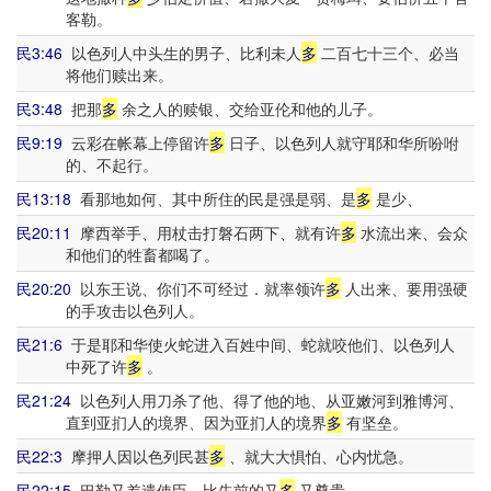
客勒。
民3:46
以色列人中头生的男子、比利未人
多
二百七十三个、必当
将他们赎出来。
民3:48
把那
多
余之人的赎银、交给亚伦和他的儿子。
民9:19
云彩在帐幕上停留许
多
日子、以色列人就守耶和华所吩咐
的、不起行。
民13:18
看那地如何、其中所住的民是强是弱、是
多
是少、
民20:11
摩西举手、用杖击打磐石两下、就有许
多
水流出来、会众
和他们的牲畜都喝了。
民20:20
以东王说、你们不可经过．就率领许
多
人出来、要用强硬
的手攻击以色列人。
民21:6
于是耶和华使火蛇进入百姓中间、蛇就咬他们、以色列人
中死了许
多
。
民21:24
以色列人用刀杀了他、得了他的地、从亚嫩河到雅博河、
直到亚扪人的境界、因为亚扪人的境界
多
有坚垒。
民22:3
摩押人因以色列民甚
多
、就大大惧怕、心内忧急。
民22:15
巴勒又差遣使臣、比先前的又
多
又尊贵。