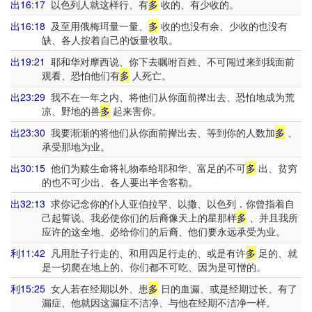
出16:17
以色列人就这样行、有
多
收的、有少收的。
出16:18
及至用俄梅珥量一量、
多
收的也没有余、少收的也没有
缺、各人按着自己的饭量收取。
出19:21
耶和华对摩西说、你下去嘱咐百姓、不可闯过来到我面前
观看、恐怕他们有
多
人死亡。
出23:29
我不在一年之内、将他们从你面前撵出去、恐怕地成为荒
凉、野地的兽
多
起来害你。
出23:30
我要渐渐的将他们从你面前撵出去、等到你的人数加
多
、
承受那地为业。
出30:15
他们为赎生命将礼物奉给耶和华、富足的不可
多
出、贫穷
的也不可少出、各人要出半舍客勒。
出32:13
求你记念你的仆人亚伯拉罕、以撒、以色列．你曾指着自
己起誓说、我必使你们的后裔像天上的星那样
多
、并且我所
应许的这全地、必给你们的后裔、他们要永远承受为业。
利11:42
凡用肚子行走的、和用四足行走的、或是有许
多
足的、就
是一切爬在地上的、你们都不可吃、因为是可憎的。
利15:25
女人若在经期以外、患
多
日的血漏、或是经期过长、有了
漏症、他就因这漏症不洁净、与他在经期不洁净一样。