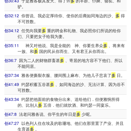
创30:43
于是雅各极其发大、得了许
多
的羊群、仆婢、骆驼、和
驴。
创32:12
你曾说、我必定厚待你、使你的后裔如同海边的沙、
多
得
不可胜数。
创34:12
任凭向我要
多
重的聘金和礼物、我必照你们所说的给你
们、只要把女子给我为妻。
创35:11
神又对他说、我是全能的 神、你要生养众
多
、将来有
一族、和
多
国的民从你而生、又有君王从你而出。
创36:7
因为二人的财物群畜甚
多
、寄居的地方容不下他们、所以
不能同居。
创37:34
雅各便撕裂衣服、腰间围上麻布、为他儿子悲哀了
多
日。
创41:49
约瑟积蓄五谷甚
多
、如同海边的沙、无法计算、因为谷不
可胜数。
创43:34
约瑟把他面前的食物分出来、送给他们．但便雅悯所得
的、比别人
多
五倍．他们就饮酒、和约瑟一同宴乐。
创47:8
法老问雅各说、你平生的年日是
多
少呢。
创47:27
以色列人住在埃及的歌珊地、他们在那里置了产业、并且
生育甚
多
。