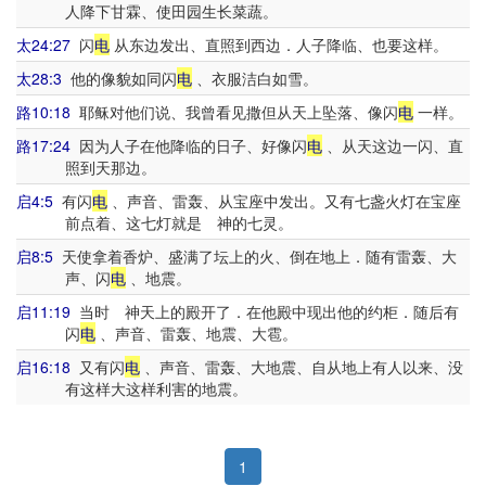
人降下甘霖、使田园生长菜蔬。
太24:27
闪
电
从东边发出、直照到西边．人子降临、也要这样。
太28:3
他的像貌如同闪
电
、衣服洁白如雪。
路10:18
耶稣对他们说、我曾看见撒但从天上坠落、像闪
电
一样。
路17:24
因为人子在他降临的日子、好像闪
电
、从天这边一闪、直
照到天那边。
启4:5
有闪
电
、声音、雷轰、从宝座中发出。又有七盏火灯在宝座
前点着、这七灯就是 神的七灵。
启8:5
天使拿着香炉、盛满了坛上的火、倒在地上．随有雷轰、大
声、闪
电
、地震。
启11:19
当时 神天上的殿开了．在他殿中现出他的约柜．随后有
闪
电
、声音、雷轰、地震、大雹。
启16:18
又有闪
电
、声音、雷轰、大地震、自从地上有人以来、没
有这样大这样利害的地震。
1