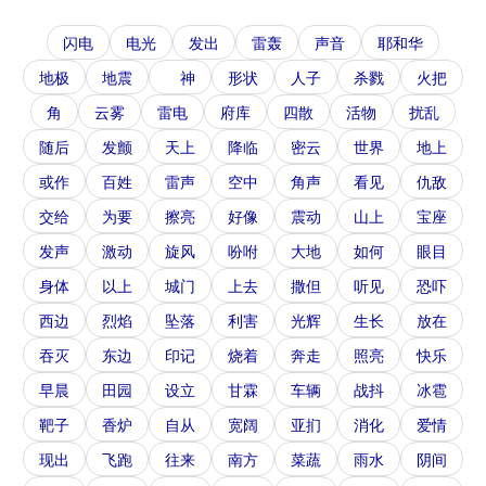
闪电
电光
发出
雷轰
声音
耶和华
地极
地震
神
形状
人子
杀戮
火把
角
云雾
雷电
府库
四散
活物
扰乱
随后
发颤
天上
降临
密云
世界
地上
或作
百姓
雷声
空中
角声
看见
仇敌
交给
为要
擦亮
好像
震动
山上
宝座
发声
激动
旋风
吩咐
大地
如何
眼目
身体
以上
城门
上去
撒但
听见
恐吓
西边
烈焰
坠落
利害
光辉
生长
放在
吞灭
东边
印记
烧着
奔走
照亮
快乐
早晨
田园
设立
甘霖
车辆
战抖
冰雹
靶子
香炉
自从
宽阔
亚扪
消化
爱情
现出
飞跑
往来
南方
菜蔬
雨水
阴间