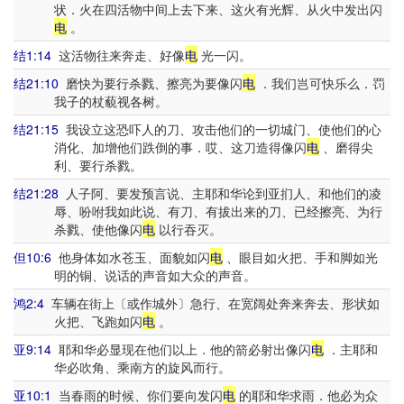
状．火在四活物中间上去下来、这火有光辉、从火中发出闪
电
。
结1:14
这活物往来奔走、好像
电
光一闪。
结21:10
磨快为要行杀戮、擦亮为要像闪
电
．我们岂可快乐么．罚
我子的杖藐视各树。
结21:15
我设立这恐吓人的刀、攻击他们的一切城门、使他们的心
消化、加增他们跌倒的事．哎、这刀造得像闪
电
、磨得尖
利、要行杀戮。
结21:28
人子阿、要发预言说、主耶和华论到亚扪人、和他们的凌
辱、吩咐我如此说、有刀、有拔出来的刀、已经擦亮、为行
杀戮、使他像闪
电
以行吞灭。
但10:6
他身体如水苍玉、面貌如闪
电
、眼目如火把、手和脚如光
明的铜、说话的声音如大众的声音。
鸿2:4
车辆在街上〔或作城外〕急行、在宽阔处奔来奔去、形状如
火把、飞跑如闪
电
。
亚9:14
耶和华必显现在他们以上．他的箭必射出像闪
电
．主耶和
华必吹角、乘南方的旋风而行。
亚10:1
当春雨的时候、你们要向发闪
电
的耶和华求雨．他必为众