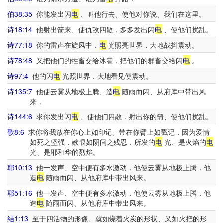
伯38:35
你能发出闪
电
、叫他行去、使他对你说、我们在这里。
诗18:14
他射出箭来、使仇敌四散．多多发出闪
电
、使他们扰乱。
诗77:18
你的雷声在旋风中．
电
光照亮世界．大地战抖震动。
诗78:48
又把他们的牲畜交给冰雹．把他们的群畜交给闪
电
。
诗97:4
他的闪
电
光照世界．大地看见便震动。
诗135:7
他使云雾从地极上腾、造
电
随雨而闪、从府库中带出风
来．
诗144:6
求你发出闪
电
、使他们四散．射出你的箭、使他们扰乱。
歌8:6
求你将我放在你心上如印记、带在你臂上如戳记．因为爱情
如死之坚强．嫉恨如阴间之残忍．所发的
电
光、是火焰的
电
光、是耶和华的烈焰。
耶10:13
他一发声、空中便有多水激动．他使云雾从地极上腾．他
造
电
随雨而闪、从他府库中带出风来。
耶51:16
他一发声、空中便有多水激动．他使云雾从地极上腾．他
造
电
随雨而闪、从他府库中带出风来。
结1:13
至于四活物的形像、就如烧着火炭的形状、又如火把的形