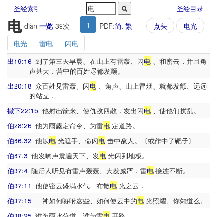
圣经索引
圣经目录
电
1
diàn
一览
-
39
次
PDF:
简
.
繁
点头
电光
电光
雷电
闪电
出19:16
到了第三天早晨、在山上有雷轰、闪
电
、和密云．并且角
声甚大．营中的百姓尽都发颤。
出20:18
众百姓见雷轰、闪
电
、角声、山上冒烟、就都发颤、远远
的站立．
撒下22:15
他射出箭来、使仇敌四散．发出闪
电
、使他们扰乱。
伯28:26
他为雨露定命令、为雷
电
定道路。
伯36:32
他以
电
光遮手、命闪
电
击中敌人。〔或作中了靶子〕
伯37:3
他发响声震遍天下、发
电
光闪到地极。
伯37:4
随后人听见有雷声轰轰、大发威严．雷
电
接连不断。
伯37:11
他使密云盛满水气．布散
电
光之云．
伯37:15
神如何吩咐这些、如何使云中的
电
光照耀、你知道么。
伯38:25
谁为雨水分道、谁为雷
电
开路．