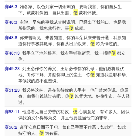
赛46:3
雅各家、以色列家一切余剩的、要听我言、你们自从生
下、就蒙我保抱、自从出胎、
便
蒙我怀搋。
赛48:3
主说、早先的事我从古时说明、已经出了我的口、也是我
所指示的、我忽然行作、事
便
成就。
赛48:8
你未曾听见、未曾知道、你的耳朵从来未曾开通．我原知
道你行事极其诡诈、你自从出胎以来、
便
称为悖逆的。
赛48:13
我手立了地的根基、我右手铺张诸天、我一招呼
便
都立
住。
赛49:23
列王必作你的养父、王后必作你的乳母．他们必将脸伏
地、向你下拜、并餂你脚上的尘土．你
便
知道我是耶和华、
等候我的必不至羞愧。
赛51:23
我必将这杯、递在苦待你的人手中．他们曾对你说、你屈
身、由我们践踏过去吧．你
便
以背为地、好像街市、任人经
过。
赛53:11
他必看见自己劳苦的功效、
便
心满意足．有许多人、因认
识我的义仆得称为义．并且他要担当他们的罪孽。
赛56:2
谨守安息日而不干犯、禁止己手而不作恶．如此行、如此
持守的人、
便
为有福。