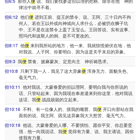
但6:5
那些人
便
说、我们要找参这但以理的把柄、除非在他 神的
律法中就寻不着。
但6:12
他们
便
进到王前、提王的禁令、说、王阿、三十日内不拘
何人、若在王以外或向神或向人求什么．必被扔在狮子坑
中、王不是在这禁令上盖了玉玺么。王回答说、实有这事、
照玛代和波斯人的例、是不可更改的。
但8:17
他
便
来到我所站的地方．他一来、我就惊慌俯伏在地．他
对我说、人子阿、你要明白、因为这是关乎末后的异象。
但9:3
我
便
禁食、披麻蒙灰、定意向主 神祈祷恳求。
但10:8
只剩下我一人．我见了这大异象
便
浑身无力、面貌失色、
毫无气力。
但10:11
他对我说、大蒙眷爱的但以理阿、要明白我与你所说的
话、只管站起来、因为我现在奉差遣来到你这里．他对我说
这话、我
便
战战兢兢的立起来。
但10:16
不料、有一位像人的、摸我的嘴唇、我
便
开口向那站在我
面前的说、我主阿、因见这异象我大大愁苦、毫无气力。
但10:19
他说、大蒙眷爱的人哪、不要惧怕、愿你平安、你总要坚
强．他一向我说话、我
便
觉得有力量、说、我主请说、因你
使我有力量。