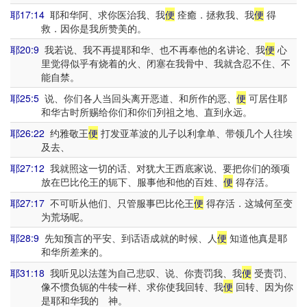
耶17:14
耶和华阿、求你医治我、我
便
痊癒．拯救我、我
便
得
救．因你是我所赞美的。
耶20:9
我若说、我不再提耶和华、也不再奉他的名讲论、我
便
心
里觉得似乎有烧着的火、闭塞在我骨中、我就含忍不住、不
能自禁。
耶25:5
说、你们各人当回头离开恶道、和所作的恶、
便
可居住耶
和华古时所赐给你们和你们列祖之地、直到永远。
耶26:22
约雅敬王
便
打发亚革波的儿子以利拿单、带领几个人往埃
及去、
耶27:12
我就照这一切的话、对犹大王西底家说、要把你们的颈项
放在巴比伦王的轭下、服事他和他的百姓、
便
得存活。
耶27:17
不可听从他们、只管服事巴比伦王
便
得存活．这城何至变
为荒场呢。
耶28:9
先知预言的平安、到话语成就的时候、人
便
知道他真是耶
和华所差来的。
耶31:18
我听见以法莲为自己悲叹、说、你责罚我、我
便
受责罚、
像不惯负轭的牛犊一样、求你使我回转、我
便
回转、因为你
是耶和华我的 神。