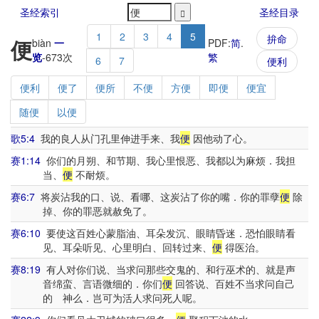
圣经索引
圣经目录
1
2
3
4
5
拚命
便
biàn
一
PDF:
简
.
览
-
673
次
繁
6
7
便利
便利
便了
便所
不便
方便
即便
便宜
随便
以便
歌5:4
我的良人从门孔里伸进手来、我
便
因他动了心。
赛1:14
你们的月朔、和节期、我心里恨恶、我都以为麻烦．我担
当、
便
不耐烦。
赛6:7
将炭沾我的口、说、看哪、这炭沾了你的嘴．你的罪孽
便
除
掉、你的罪恶就赦免了。
赛6:10
要使这百姓心蒙脂油、耳朵发沉、眼睛昏迷．恐怕眼睛看
见、耳朵听见、心里明白、回转过来、
便
得医治。
赛8:19
有人对你们说、当求问那些交鬼的、和行巫术的、就是声
音绵蛮、言语微细的．你们
便
回答说、百姓不当求问自己
的 神么．岂可为活人求问死人呢。