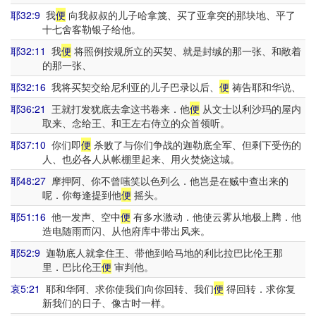
耶32:9
我
便
向我叔叔的儿子哈拿篾、买了亚拿突的那块地、平了
十七舍客勒银子给他。
耶32:11
我
便
将照例按规所立的买契、就是封缄的那一张、和敞着
的那一张、
耶32:16
我将买契交给尼利亚的儿子巴录以后、
便
祷告耶和华说、
耶36:21
王就打发犹底去拿这书卷来．他
便
从文士以利沙玛的屋内
取来、念给王、和王左右侍立的众首领听。
耶37:10
你们即
便
杀败了与你们争战的迦勒底全军、但剩下受伤的
人、也必各人从帐棚里起来、用火焚烧这城。
耶48:27
摩押阿、你不曾嗤笑以色列么．他岂是在贼中查出来的
呢．你每逢提到他
便
摇头。
耶51:16
他一发声、空中
便
有多水激动．他使云雾从地极上腾．他
造电随雨而闪、从他府库中带出风来。
耶52:9
迦勒底人就拿住王、带他到哈马地的利比拉巴比伦王那
里．巴比伦王
便
审判他。
哀5:21
耶和华阿、求你使我们向你回转、我们
便
得回转．求你复
新我们的日子、像古时一样。