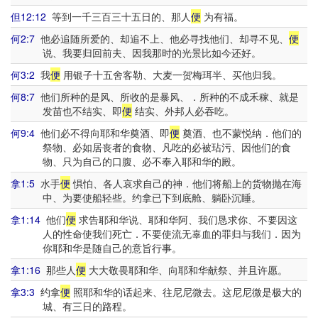
但12:12
等到一千三百三十五日的、那人
便
为有福。
何2:7
他必追随所爱的、却追不上、他必寻找他们、却寻不见、
便
说、我要归回前夫、因我那时的光景比如今还好。
何3:2
我
便
用银子十五舍客勒、大麦一贺梅珥半、买他归我。
何8:7
他们所种的是风、所收的是暴风、．所种的不成禾稼、就是
发苗也不结实、即
便
结实、外邦人必吞吃。
何9:4
他们必不得向耶和华奠酒、即
便
奠酒、也不蒙悦纳．他们的
祭物、必如居丧者的食物、凡吃的必被玷污、因他们的食
物、只为自己的口腹、必不奉入耶和华的殿。
拿1:5
水手
便
惧怕、各人哀求自己的神．他们将船上的货物抛在海
中、为要使船轻些。约拿已下到底舱、躺卧沉睡。
拿1:14
他们
便
求告耶和华说、耶和华阿、我们恳求你、不要因这
人的性命使我们死亡．不要使流无辜血的罪归与我们．因为
你耶和华是随自己的意旨行事。
拿1:16
那些人
便
大大敬畏耶和华、向耶和华献祭、并且许愿。
拿3:3
约拿
便
照耶和华的话起来、往尼尼微去。这尼尼微是极大的
城、有三日的路程。