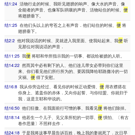
结1:24
活物行走的时候、我听见翅膀的响声、像大水的声音、像
全能者的声音、也像军队哄嚷的声音、活物站住的时候、
便
将翅膀垂下。
结1:25
在他们头以上的穹苍之上有声音．他们站住的时候、
便
将
翅膀垂下。
结2:2
他对我说话的时候、灵就进入我里面、使我站起来、我
便
听
见那位对我说话的声音．
结11:25
我
便
将耶和华所指示我的一切事、都说给被掳的人听。
结14:22
然而其中必有剩下的人、他们连儿带女必带到你们这里
来、你们看见他们所行所为的、要因我降给耶路撒冷的一切
灾祸、
便
得了安慰。
结16:8
我从你旁边经过、看见你的时候正动爱情、
便
用衣襟搭在
你身上、遮盖你的赤体．又向你起誓、与你结盟、你就归于
我．这是主耶和华说的。
结16:50
他们狂傲、在我面前行可憎的事、我看见
便
将他们除掉。
结18:14
他若生一个儿子、见父亲所犯的一切罪、
便
惧怕、〔有古
卷作思量〕不照样去作．
结24:18
于是我将这事早晨告诉百姓．晚上我的妻就死了．次日早