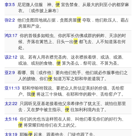
拿3:5
尼尼微人信服 神、
便
宣告禁食、从最大的到至小的都穿麻
衣。〔或作披上麻布〕
弥2:2
他们贪图田地就占据．贪图房屋
便
夺取．他们欺压人、霸占
房屋和产业。
鸿3:17
你的首领多如蝗虫、你的军长仿佛成群的蚂蚱、天凉的时
候、齐落在篱笆上、日头一出
便
都飞去、人不知道落在何
处。
该2:12
说、若有人用衣襟兜圣肉、这衣襟挨着饼、或汤、或酒、
或油、或别的食物、
便
算为圣么．祭司说、不算为圣。
亚2:9
看哪、我〔或作他〕要向他们抡手、他们就必作服事他们之
人的掳物、你们
便
知道万军之耶和华差遣我了。
亚11:13
耶和华吩咐我说、要把众人所估定美好的价值、丢给窑
户。我
便
将这三十块钱、在耶和华的殿中、丢给窑户了。
太2:22
只因听见亚基老接着他父亲希律作了犹太王、就怕往那里
去．又在梦中被主指示、
便
往加利利境内去了。
太5:16
你们的光也当这样照在人前、叫他们看见你们的好行为、
便
将荣耀归给你们在天上的父。
太9:19
耶稣
便
起来、跟着他去、门徒也跟了去。