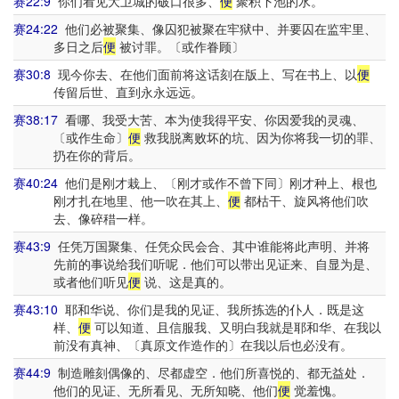
赛22:9
你们看见大卫城的破口很多、
便
聚积下池的水。
赛24:22
他们必被聚集、像囚犯被聚在牢狱中、并要囚在监牢里、
多日之后
便
被讨罪。〔或作眷顾〕
赛30:8
现今你去、在他们面前将这话刻在版上、写在书上、以
便
传留后世、直到永永远远。
赛38:17
看哪、我受大苦、本为使我得平安、你因爱我的灵魂、
〔或作生命〕
便
救我脱离败坏的坑、因为你将我一切的罪、
扔在你的背后。
赛40:24
他们是刚才栽上、〔刚才或作不曾下同〕刚才种上、根也
刚才扎在地里、他一吹在其上、
便
都枯干、旋风将他们吹
去、像碎稓一样。
赛43:9
任凭万国聚集、任凭众民会合、其中谁能将此声明、并将
先前的事说给我们听呢．他们可以带出见证来、自显为是、
或者他们听见
便
说、这是真的。
赛43:10
耶和华说、你们是我的见证、我所拣选的仆人．既是这
样、
便
可以知道、且信服我、又明白我就是耶和华、在我以
前没有真神、〔真原文作造作的〕在我以后也必没有。
赛44:9
制造雕刻偶像的、尽都虚空．他们所喜悦的、都无益处．
他们的见证、无所看见、无所知晓、他们
便
觉羞愧。