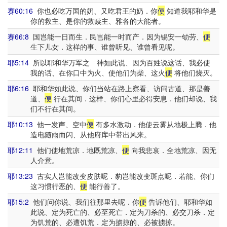
赛60:16
你也必吃万国的奶、又吃君王的奶．你
便
知道我耶和华是
你的救主、是你的救赎主、雅各的大能者。
赛66:8
国岂能一日而生．民岂能一时而产．因为锡安一劬劳、
便
生下儿女．这样的事、谁曾听见、谁曾看见呢。
耶5:14
所以耶和华万军之 神如此说、因为百姓说这话、我必使
我的话、在你口中为火、使他们为柴、这火
便
将他们烧灭。
耶6:16
耶和华如此说、你们当站在路上察看、访问古道、那是善
道、
便
行在其间．这样、你们心里必得安息．他们却说、我
们不行在其间。
耶10:13
他一发声、空中
便
有多水激动．他使云雾从地极上腾．他
造电随雨而闪、从他府库中带出风来。
耶12:11
他们使地荒凉．地既荒凉、
便
向我悲哀．全地荒凉、因无
人介意。
耶13:23
古实人岂能改变皮肤呢．豹岂能改变斑点呢．若能、你们
这习惯行恶的、
便
能行善了。
耶15:2
他们问你说、我们往那里去呢．你
便
告诉他们、耶和华如
此说、定为死亡的、必至死亡．定为刀杀的、必交刀杀．定
为饥荒的、必遭饥荒．定为掳掠的、必被掳掠。