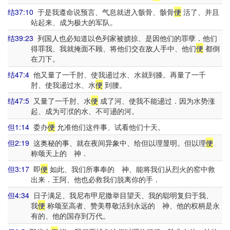
结37:10
于是我遵命说预言、气息就进入骸骨、骸骨
便
活了、并且
站起来、成为极大的军队。
结39:23
列国人也必知道以色列家被掳掠、是因他们的罪孽．他们
得罪我、我就掩面不顾、将他们交在敌人手中、他们
便
都倒
在刀下。
结47:4
他又量了一千肘、使我逿过水、水就到膝。再量了一千
肘、使我逿过水、水
便
到腰。
结47:5
又量了一千肘、水
便
成了河、使我不能逿过．因为水势涨
起、成为可洑的水、不可逿的河。
但1:14
委办
便
允准他们这件事、试看他们十天。
但2:19
这奥秘的事、就在夜间异象中、给但以理显明。但以理
便
称颂天上的 神．
但3:17
即
便
如此、我们所事奉的 神、能将我们从烈火的窑中救
出来．王阿、他也必救我们脱离你的手．
但4:34
日子满足、我尼布甲尼撒举目望天、我的聪明复归于我、
我
便
称颂至高者、赞美尊敬活到永远的 神、他的权柄是永
有的、他的国存到万代。