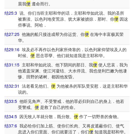
晨我
便
遵命而行。
结25:3
说、你们当听主耶和华的话．主耶和华如此说、我的圣所
被亵渎、以色列地变荒凉、犹大家被掳掠．那时、你
便
因这
些事说、阿哈．
结27:25
他施的船只接连成帮为你运货、你
便
在海中丰富极其荣
华。
结29:16
埃及必不再作以色列家所倚靠的．以色列家仰望埃及人的
时候、
便
思念罪孽、他们就知道我是主耶和华。
结31:15
主耶和华如此说、他下阴间的那日、我
便
使人悲哀．我为
他遮盖深渊、使江河凝结、大水停流、我也使利巴嫩为他凄
惨、田野的诸树、都因他发昏。
结32:31
法老看见他们、
便
为他被杀的军队受安慰．这是主耶和华
说的。
结33:5
他听见角声、不受警戒．他的罪必归到自己的身上．他若
受警戒、
便
是救了自己的性命。
结34:5
因无牧人羊就分散．既分散、
便
作了一切野兽的食物。
结37:6
我必给你们加上筋、使你们长肉、又将皮遮蔽你们、使气
息进入你们里面、你们就要活了．你们
便
知道我是耶和华。