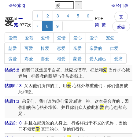
圣经索引
圣经目录
1
2
3
4
5
6
艾
爱
ài
一
PDF:
览
-
977
次
简
.
繁
7
8
9
爱恋
爱恋
爱慕
爱情
爱惜
爱心
爱子
宠爱
慈爱
可爱
怜爱
恋爱
亲爱
亲爱的
仁爱
贪爱
疼爱
喜爱
相爱
蒙爱
爱人如己
爱席
帖前5:8
但我们既然属乎白昼、就应当谨守、把信和
爱
当作护心镜
遮胸．把得救的盼望当作头盔戴上。
帖前5:13
又因他们所作的工、用
爱
心格外尊重他们．你们也要彼
此和睦。
帖后1:3
弟兄们、我们该为你们常常感谢 神、这本是合宜的．因
你们的信心格外增长、并且你们众人彼此相
爱
的心也都充
足．
帖后2:10
并且在那沉沦的人身上、行各样出于不义的诡诈．因他
们不领受
爱
真理的心、使他们得救。