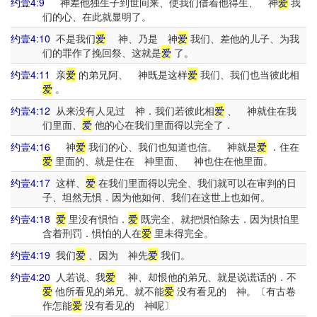
约壹4:9
神差他独生子到世间来、使我们借着他得生、 神
爱
我
们的心、在此就显明了。
约壹4:10
不是我们
爱
神、乃是 神
爱
我们、差他的儿子、为我
们的罪作了挽回祭、这就是
爱
了。
约壹4:11
亲
爱
的弟兄阿、 神既是这样
爱
我们、我们也当彼此相
爱
。
约壹4:12
从来没有人见过 神．我们若彼此相
爱
、 神就住在我
们里面、
爱
他的心在我们里面得以完全了．
约壹4:16
神
爱
我们的心、我们也知道也信。 神就是
爱
．住在
爱
里面的、就是住在 神里面、 神也住在他里面。
约壹4:17
这样、
爱
在我们里面得以完全、我们就可以在审判的日
子、坦然无惧．因为他如何、我们在这世上也如何。
约壹4:18
爱
里没有惧怕．
爱
既完全、就把惧怕除去．因为惧怕里
含着刑罚．惧怕的人在
爱
里未得完全。
约壹4:19
我们
爱
、因为 神先
爱
我们。
约壹4:20
人若说、我
爱
神、却恨他的弟兄、就是说谎话的．不
爱
他所看见的弟兄、就不能
爱
没有看见的 神。〔有古卷
作怎能
爱
没有看见的 神呢〕