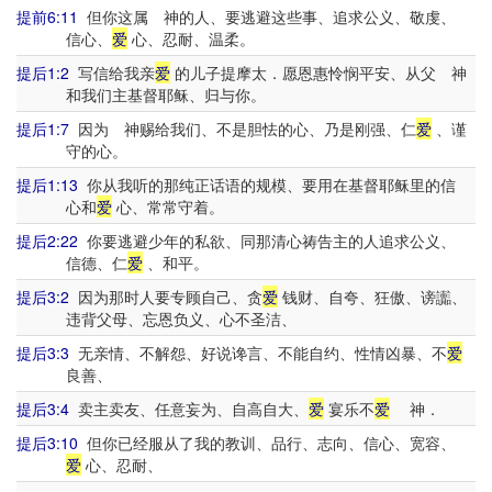
提前6:11
但你这属 神的人、要逃避这些事、追求公义、敬虔、
信心、
爱
心、忍耐、温柔。
提后1:2
写信给我亲
爱
的儿子提摩太．愿恩惠怜悯平安、从父 神
和我们主基督耶稣、归与你。
提后1:7
因为 神赐给我们、不是胆怯的心、乃是刚强、仁
爱
、谨
守的心。
提后1:13
你从我听的那纯正话语的规模、要用在基督耶稣里的信
心和
爱
心、常常守着。
提后2:22
你要逃避少年的私欲、同那清心祷告主的人追求公义、
信德、仁
爱
、和平。
提后3:2
因为那时人要专顾自己、贪
爱
钱财、自夸、狂傲、谤讟、
违背父母、忘恩负义、心不圣洁、
提后3:3
无亲情、不解怨、好说谗言、不能自约、性情凶暴、不
爱
良善、
提后3:4
卖主卖友、任意妄为、自高自大、
爱
宴乐不
爱
神．
提后3:10
但你已经服从了我的教训、品行、志向、信心、宽容、
爱
心、忍耐、