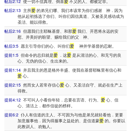
帖后2:12
使一切不信真理、倒喜
爱
不义的人、都被定罪。
帖后2:13
主所
爱
的弟兄们哪、我们本该常为你们感谢 神．因为
他从起初拣选了你们、叫你们因信真道、又被圣灵感动成为
圣洁、能以得救。
帖后2:16
但愿我们主耶稣基督、和那
爱
我们、开恩将永远的安
慰、并美好的盼望、赐给我们的父 神、
帖后3:5
愿主引导你们的心、叫你们
爱
神并学基督的忍耐。
提前1:5
但命令的总归就是
爱
．这
爱
是从清洁的心、和无亏的良
心、无伪的信心、生出来的。
提前1:14
并且我主的恩是格外丰盛、使我在基督耶稣里有信心和
爱
心。
提前2:15
然而女人若常存信心
爱
心、又圣洁自守、就必在生产上
得救。
提前4:12
不可叫人小看你年轻．总要在言语、行为、
爱
心、信
心、清洁上．都作信徒的榜样。
提前6:2
仆人有信道的主人、不可因为与他是弟兄就轻看他．更要
加意服事他．因为得服事之益处的、是信道蒙
爱
的。你要以
此教训人、劝勉人。