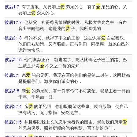
彼后1:7
有了虔敬、又要加上
爱
弟兄的心．有了
爱
弟兄的心、又
要加上
爱
众人的心。
彼后1:17
他从父 神得尊贵荣耀的时候、从极大荣光之中、有声
音出来向他说、这是我的
爱
子、我所喜悦的．
彼后2:13
行的不义、就得了不义的工价．这些人喜
爱
白昼宴乐、
他们已被玷污、又有瑕疵、正与你们一同坐席、就以自己的
诡诈为快乐．
彼后2:15
他们离弃正路、就走差了、随从比珥之子巴兰的路、巴
兰就是那贪
爱
不义之工价的先知．
彼后3:1
亲
爱
的弟兄阿、我现在写给你们的是第二封信．这两封都
是提醒你们、激发你们诚实的心．
彼后3:8
亲
爱
的弟兄阿、有一件事你们不可忘记、就是主看一日如
千年、千年如一日。
彼后3:14
亲
爱
的弟兄阿、你们既盼望这些事、就当殷勤、使自己
没有玷污、无可指摘、安然见主。
彼后3:15
并且要以我主长久忍耐为得救的因由、就如我们所亲
爱
的兄弟保罗、照着所赐给他的智慧、写了信给你们．