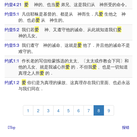
约壹4:21
爱
神的、也当
爱
弟兄、这是我们从 神所受的命令。
约壹5:1
凡信耶稣是基督的、都是从 神而生．凡
爱
生他之 神
的、也必
爱
从 神生的。
约壹5:2
我们若
爱
神、又遵守他的诫命、从此就知道我们
爱
神的儿女。
约壹5:3
我们遵守 神的诫命、这就是
爱
他了．并且他的诫命不是
难守的。
约贰1:1
作长老的写信给蒙拣选的太太、〔太太或作教会下同〕和
他的儿女、就是我诚心所
爱
的．不但我
爱
、也是一切知道
真理之人所
爱
的．
约贰1:2
爱
你们是为真理的缘故、这真理存在我们里面、也必永远
与我们同在．
1
2
3
4
5
6
7
8
9
报错
Top