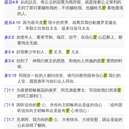
提后4:8
从此以后、有公义的冠冕为我存留、就是按着公义审判的
主到了那日要赐给我的．不但赐给我、也赐给凡
爱
慕他显现
的人。
提后4:10
因为底马贪
爱
现今的世界、就离弃我往帖撒罗尼迦去
了．革勒士往加拉太去．提多往挞马太去．
多2:2
劝老年人、要有节制、端庄、自守、在信心
爱
心忍耐上、都
要纯全无疵。
多2:4
好指教少年妇人、
爱
丈夫、
爱
儿女、
多3:4
但到了 神我们救主的恩慈、和他向人所施的慈
爱
显明的时
候、
多3:15
同我在一处的人都问你安。请代问那些因有信心
爱
我们的
人安。愿恩惠常与你们众人同在。
门1:1
为基督耶稣被囚的保罗、同兄弟提摩太、写信给我们所亲
爱
的同工腓利门、
门1:5
因听说你的
爱
心、并你向主耶稣和众圣徒的信心．〔或作因
听说你向主耶稣和众圣徒有
爱
心有信心〕
门1:7
兄弟阿、我为你的
爱
心、大有快乐、大得安慰．因众圣徒的
心从你得了畅快。