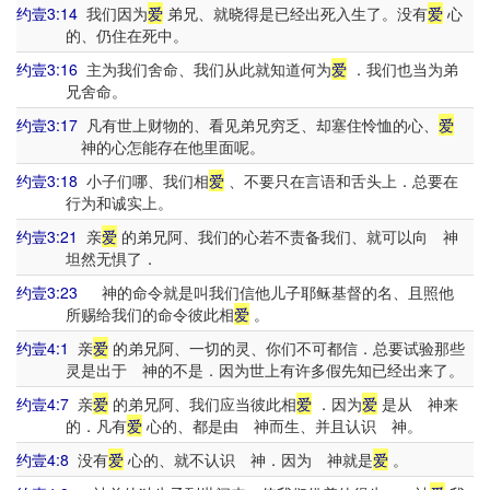
约壹3:14
我们因为
爱
弟兄、就晓得是已经出死入生了。没有
爱
心
的、仍住在死中。
约壹3:16
主为我们舍命、我们从此就知道何为
爱
．我们也当为弟
兄舍命。
约壹3:17
凡有世上财物的、看见弟兄穷乏、却塞住怜恤的心、
爱
神的心怎能存在他里面呢。
约壹3:18
小子们哪、我们相
爱
、不要只在言语和舌头上．总要在
行为和诚实上。
约壹3:21
亲
爱
的弟兄阿、我们的心若不责备我们、就可以向 神
坦然无惧了．
约壹3:23
神的命令就是叫我们信他儿子耶稣基督的名、且照他
所赐给我们的命令彼此相
爱
。
约壹4:1
亲
爱
的弟兄阿、一切的灵、你们不可都信．总要试验那些
灵是出于 神的不是．因为世上有许多假先知已经出来了。
约壹4:7
亲
爱
的弟兄阿、我们应当彼此相
爱
．因为
爱
是从 神来
的．凡有
爱
心的、都是由 神而生、并且认识 神。
约壹4:8
没有
爱
心的、就不认识 神．因为 神就是
爱
。