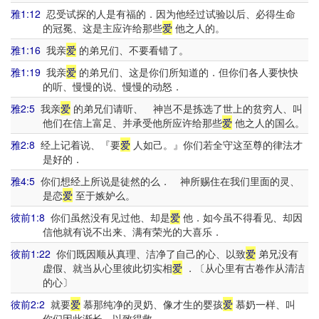
雅1:12
忍受试探的人是有福的．因为他经过试验以后、必得生命
的冠冕、这是主应许给那些
爱
他之人的。
雅1:16
我亲
爱
的弟兄们、不要看错了。
雅1:19
我亲
爱
的弟兄们、这是你们所知道的．但你们各人要快快
的听、慢慢的说、慢慢的动怒．
雅2:5
我亲
爱
的弟兄们请听、 神岂不是拣选了世上的贫穷人、叫
他们在信上富足、并承受他所应许给那些
爱
他之人的国么。
雅2:8
经上记着说、『要
爱
人如己。』你们若全守这至尊的律法才
是好的．
雅4:5
你们想经上所说是徒然的么． 神所赐住在我们里面的灵、
是恋
爱
至于嫉妒么。
彼前1:8
你们虽然没有见过他、却是
爱
他．如今虽不得看见、却因
信他就有说不出来、满有荣光的大喜乐．
彼前1:22
你们既因顺从真理、洁净了自己的心、以致
爱
弟兄没有
虚假、就当从心里彼此切实相
爱
．〔从心里有古卷作从清洁
的心〕
彼前2:2
就要
爱
慕那纯净的灵奶、像才生的婴孩
爱
慕奶一样、叫
你们因此渐长、以致得救．