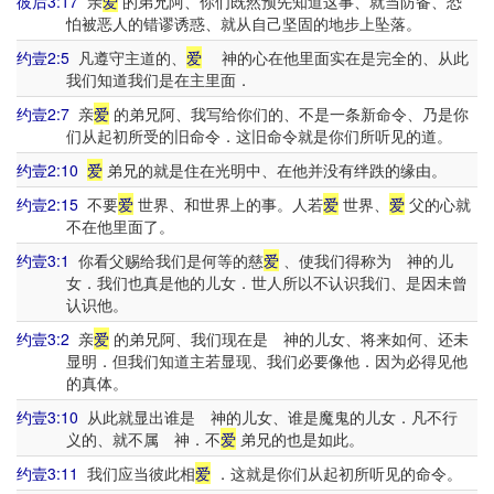
彼后3:17
亲
爱
的弟兄阿、你们既然预先知道这事、就当防备、恐
怕被恶人的错谬诱惑、就从自己坚固的地步上坠落。
约壹2:5
凡遵守主道的、
爱
神的心在他里面实在是完全的、从此
我们知道我们是在主里面．
约壹2:7
亲
爱
的弟兄阿、我写给你们的、不是一条新命令、乃是你
们从起初所受的旧命令．这旧命令就是你们所听见的道。
约壹2:10
爱
弟兄的就是住在光明中、在他并没有绊跌的缘由。
约壹2:15
不要
爱
世界、和世界上的事。人若
爱
世界、
爱
父的心就
不在他里面了。
约壹3:1
你看父赐给我们是何等的慈
爱
、使我们得称为 神的儿
女．我们也真是他的儿女．世人所以不认识我们、是因未曾
认识他。
约壹3:2
亲
爱
的弟兄阿、我们现在是 神的儿女、将来如何、还未
显明．但我们知道主若显现、我们必要像他．因为必得见他
的真体。
约壹3:10
从此就显出谁是 神的儿女、谁是魔鬼的儿女．凡不行
义的、就不属 神．不
爱
弟兄的也是如此。
约壹3:11
我们应当彼此相
爱
．这就是你们从起初所听见的命令。