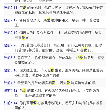
彼前2:11
亲
爱
的弟兄阿、你们是客旅、是寄居的．我劝你们要禁
戒肉体的私欲．这私欲是与灵魂争战的。
彼前2:17
务要尊敬众人．亲
爱
教中的弟兄．敬畏 神．尊敬君
王。
彼前2:19
倘若人为叫良心对得住 神、就忍受冤屈的苦楚、这是
可喜
爱
的。
彼前2:20
你们若因犯罪受责打、能忍耐、有什么可夸的呢．但你
们若因行善受苦、能忍耐、这在 神看是可喜
爱
的。
彼前3:8
总而言之、你们都要同心、彼此体恤、相
爱
如弟兄、存慈
怜谦卑的心．
彼前3:10
因为经上说、『人若
爱
生命、愿享美福、须要禁止舌头
不出恶言、嘴唇不说诡诈的话．
彼前4:8
最要紧的是彼此切实相
爱
．因为
爱
能遮掩许多的罪。
彼前4:12
亲
爱
的弟兄阿、有火炼的试验临到你们、不要以为奇
怪、（似乎是遭遇非常的事）
彼前5:14
你们要用
爱
心彼此亲嘴问安。愿平安归与你们凡在基督
里的人。