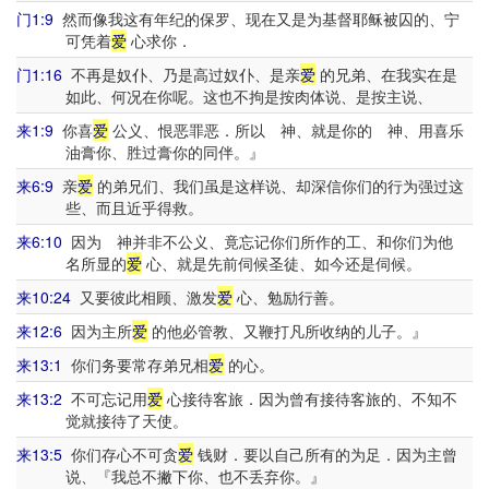
门1:9
然而像我这有年纪的保罗、现在又是为基督耶稣被囚的、宁
可凭着
爱
心求你．
门1:16
不再是奴仆、乃是高过奴仆、是亲
爱
的兄弟、在我实在是
如此、何况在你呢。这也不拘是按肉体说、是按主说、
来1:9
你喜
爱
公义、恨恶罪恶．所以 神、就是你的 神、用喜乐
油膏你、胜过膏你的同伴。』
来6:9
亲
爱
的弟兄们、我们虽是这样说、却深信你们的行为强过这
些、而且近乎得救。
来6:10
因为 神并非不公义、竟忘记你们所作的工、和你们为他
名所显的
爱
心、就是先前伺候圣徒、如今还是伺候。
来10:24
又要彼此相顾、激发
爱
心、勉励行善。
来12:6
因为主所
爱
的他必管教、又鞭打凡所收纳的儿子。』
来13:1
你们务要常存弟兄相
爱
的心。
来13:2
不可忘记用
爱
心接待客旅．因为曾有接待客旅的、不知不
觉就接待了天使。
来13:5
你们存心不可贪
爱
钱财．要以自己所有的为足．因为主曾
说、『我总不撇下你、也不丢弃你。』