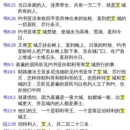
书8:25
当日杀毙的人、连男带女、共有一万二千、就是
艾
城
所有的人。
书8:26
约书亚没有收回手里所伸出来的短枪、直到把
艾
城的
一切居民、尽行杀灭。
书8:28
约书亚将
艾
城焚烧、使城永为高堆、荒场、直到今
日。
书8:29
又将
艾
城王挂在树上、直到晚上。日落的时候、约书
亚吩咐人把尸首从树上取下来、丢在城门口、在尸首
上堆成一大堆石头、直存到今日。
书9:3
基遍的居民听见约书亚向耶利哥和
艾
城所行的事、
书10:1
耶路撒冷王亚多尼洗德听见约书亚夺了
艾
城、尽行毁
灭．怎样待耶利哥和耶利哥的王、也照样待
艾
城和
艾
城的王．又听见基遍的居民与以色列人立了和约、住
在他们中间．
书10:2
就甚惧怕、因为基遍是一座大城、如都城一般、比
艾
城更大、并且城内的人都是勇士。
书12:9
他们的王、一个是耶利哥王、一个是靠近伯特利的
艾
城王、
拉2:28
伯特利人、
艾
人、共二百二十三名．