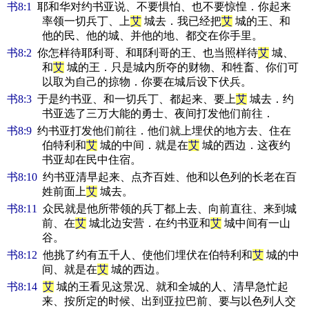
书8:1
耶和华对约书亚说、不要惧怕、也不要惊惶．你起来
率领一切兵丁、上
艾
城去．我已经把
艾
城的王、和
他的民、他的城、并他的地、都交在你手里。
书8:2
你怎样待耶利哥、和耶利哥的王、也当照样待
艾
城、
和
艾
城的王．只是城内所夺的财物、和牲畜、你们可
以取为自己的掠物．你要在城后设下伏兵。
书8:3
于是约书亚、和一切兵丁、都起来、要上
艾
城去．约
书亚选了三万大能的勇士、夜间打发他们前往．
书8:9
约书亚打发他们前往．他们就上埋伏的地方去、住在
伯特利和
艾
城的中间．就是在
艾
城的西边．这夜约
书亚却在民中住宿。
书8:10
约书亚清早起来、点齐百姓、他和以色列的长老在百
姓前面上
艾
城去。
书8:11
众民就是他所带领的兵丁都上去、向前直往、来到城
前、在
艾
城北边安营．在约书亚和
艾
城中间有一山
谷。
书8:12
他挑了约有五千人、使他们埋伏在伯特利和
艾
城的中
间、就是在
艾
城的西边。
书8:14
艾
城的王看见这景况、就和全城的人、清早急忙起
来、按所定的时候、出到亚拉巴前、要与以色列人交