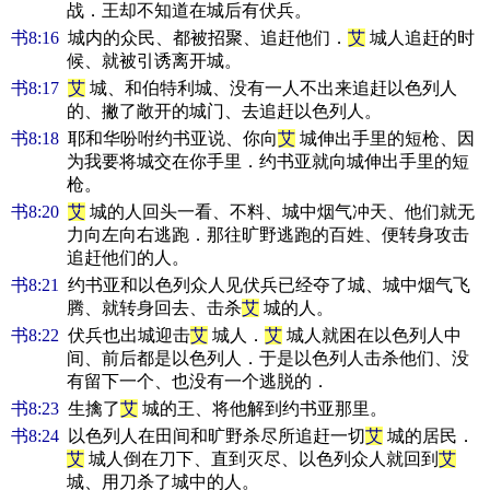
战．王却不知道在城后有伏兵。
书8:16
城内的众民、都被招聚、追赶他们．
艾
城人追赶的时
候、就被引诱离开城。
书8:17
艾
城、和伯特利城、没有一人不出来追赶以色列人
的、撇了敞开的城门、去追赶以色列人。
书8:18
耶和华吩咐约书亚说、你向
艾
城伸出手里的短枪、因
为我要将城交在你手里．约书亚就向城伸出手里的短
枪。
书8:20
艾
城的人回头一看、不料、城中烟气冲天、他们就无
力向左向右逃跑．那往旷野逃跑的百姓、便转身攻击
追赶他们的人。
书8:21
约书亚和以色列众人见伏兵已经夺了城、城中烟气飞
腾、就转身回去、击杀
艾
城的人。
书8:22
伏兵也出城迎击
艾
城人．
艾
城人就困在以色列人中
间、前后都是以色列人．于是以色列人击杀他们、没
有留下一个、也没有一个逃脱的．
书8:23
生擒了
艾
城的王、将他解到约书亚那里。
书8:24
以色列人在田间和旷野杀尽所追赶一切
艾
城的居民．
艾
城人倒在刀下、直到灭尽、以色列众人就回到
艾
城、用刀杀了城中的人。