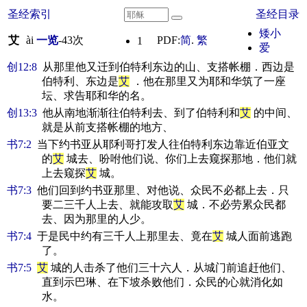
圣经索引
圣经目录
矮小
艾
ài
一览
-
43
次
PDF:
简
.
繁
1
爱
创12:8
从那里他又迁到伯特利东边的山、支搭帐棚．西边是
伯特利、东边是
艾
．他在那里又为耶和华筑了一座
坛、求告耶和华的名。
创13:3
他从南地渐渐往伯特利去、到了伯特利和
艾
的中间、
就是从前支搭帐棚的地方、
书7:2
当下约书亚从耶利哥打发人往伯特利东边靠近伯亚文
的
艾
城去、吩咐他们说、你们上去窥探那地．他们就
上去窥探
艾
城。
书7:3
他们回到约书亚那里、对他说、众民不必都上去．只
要二三千人上去、就能攻取
艾
城．不必劳累众民都
去、因为那里的人少。
书7:4
于是民中约有三千人上那里去、竟在
艾
城人面前逃跑
了。
书7:5
艾
城的人击杀了他们三十六人．从城门前追赶他们、
直到示巴琳、在下坡杀败他们．众民的心就消化如
水。