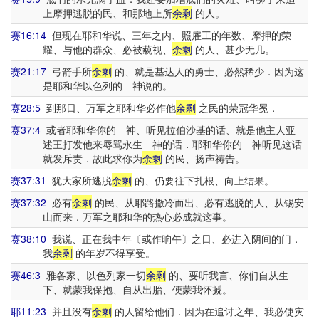
上摩押逃脱的民、和那地上所
余剩
的人。
赛16:14
但现在耶和华说、三年之内、照雇工的年数、摩押的荣
耀、与他的群众、必被藐视、
余剩
的人、甚少无几。
赛21:17
弓箭手所
余剩
的、就是基达人的勇士、必然稀少．因为这
是耶和华以色列的 神说的。
赛28:5
到那日、万军之耶和华必作他
余剩
之民的荣冠华冕．
赛37:4
或者耶和华你的 神、听见拉伯沙基的话、就是他主人亚
述王打发他来辱骂永生 神的话．耶和华你的 神听见这话
就发斥责．故此求你为
余剩
的民、扬声祷告。
赛37:31
犹大家所逃脱
余剩
的、仍要往下扎根、向上结果。
赛37:32
必有
余剩
的民、从耶路撒冷而出、必有逃脱的人、从锡安
山而来．万军之耶和华的热心必成就这事。
赛38:10
我说、正在我中年〔或作晌午〕之日、必进入阴间的门．
我
余剩
的年岁不得享受。
赛46:3
雅各家、以色列家一切
余剩
的、要听我言、你们自从生
下、就蒙我保抱、自从出胎、便蒙我怀搋。
耶11:23
并且没有
余剩
的人留给他们．因为在追讨之年、我必使灾