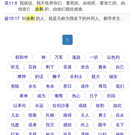
亚11:9
我就说、我不牧养你们．要死的、由他死．要丧亡的、由
他丧亡．
余剩
的、由他们彼此相食。
徒15:17
叫
余剩
的人、就是凡称为我名下的外邦人、都寻求主．
1
耶和华
神
万军
逃脱
一切
以色列
听见
百姓
剩下
亚述
攻击
雅各
自己
摩押
的话
狮子
非利士
犹大
锡安
剪除
永生
有余
那日
或作
辱骂
底们
希奇
成为
葡萄
热心
日子
归回
以革伦
永远
拉伯沙基
成就
收割
故此
儿女
指着
扎根
路得
主人
勇士
自从
仇敌
或者
毁灭
掳掠
向上
眼中
名下
打发
羊群
称为
埃及
遗留
以扫
祷告