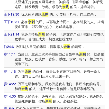
人亚述王打发他来辱骂永生 神的话．耶和华你的 神听见
这话、就发斥责．故此、求你为
余剩
的民．扬声祷告。
王下19:30
犹大家所逃脱
余剩
的、仍要往下扎根、向上结果．
王下19:31
必有
余剩
的民、从耶路撒冷而出．必有逃脱的人、从锡
安山而来．耶和华的热心、必成就这事。
王下21:14
我必弃掉所
余剩
的子民、〔原文作产业〕把他们交在仇
敌手中、使他们成为一切仇敌掳掠之物．
伯24:6
收割别人田间的禾稼．摘取恶人
余剩
的葡萄．
赛11:11
当那日、主必二次伸手救回自己百姓中所
余剩
的、就是在
亚述、埃及、巴忒罗、古实、以拦、示拿、哈马、并众海岛
所剩下的。
赛11:16
为主
余剩
的百姓、就是从亚述剩下回来的、必有一条大
道、如当日以色列从埃及地上来一样。
赛14:22
万军之耶和华说、我必兴起攻击他们、将巴比伦的名号、
和所
余剩
的人、连子带孙一并剪除．这是耶和华说的。
赛14:30
贫寒人的长子、必有所食、穷乏人必安然躺卧．我必以饥
荒治死你的根、你所
余剩
的人、必被杀戮。
赛15:9
底们的水充满了血．我还要加增底们的灾难、叫狮子来追