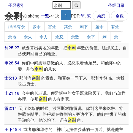
圣经索引
圣经目录
余剩
1
yú shèng
一览
-
41
次
PDF:
简
.
繁
余怒
余数
绰绰有余
多余
富余
其余
剩下
盈余
有余
余地
余火
余力
余怒
余数
余下
剩
余
利25:27
就要算出卖地的年数、把
余剩
年数的价值、还那买主、自
己便归回自己的地业。
申28:54
你们中间柔弱娇嫩的人、必恶眼看他弟兄、和他怀中的
妻、并他
余剩
的儿女．
士5:13
那时有
余剩
的贵胄、和百姓一同下来．耶和华降临、为我
攻击勇士。
士21:16
会中的长老说、便雅悯中的女子既然除灭了、我们当怎样
办理、使那
余剩
的人有妻呢。
得2:14
到了吃饭的时候、波阿斯对路得说、你到这里来吃饼、将
饼蘸在醋里。路得就在收割的人旁边坐下、他们把烘了的穗
子递给他、他吃饱了、还有
余剩
的。
王下19:4
或者耶和华你的 神听见拉伯沙基的一切话、就是他主