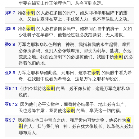
华要在锡安山作王治理他们、从今直到永远。
弥5:7
雅各
余剩
的人必在多国的民中、如从耶和华那里降下的露
水、又如甘霖降在草上．不仗赖人力、也不等候世人之功。
弥5:8
雅各
余剩
的人必在多国多民中、如林间百兽中的狮子、又如
少壮狮子在羊群中。他若经过就必践踏撕裂、无人搭救。
番2:9
万军之耶和华以色列的 神说、我指着我的永生起誓、摩押
必像所多玛、亚扪人必像蛾摩拉、都变为刺草、盐坑、永远
荒废之地。我百姓所剩下的必掳掠他们、我国中所
余剩
的必
得着他们的地。
亚8:6
万军之耶和华如此说、到那日、这事在
余剩
的民眼中看为希
奇、在我眼中也看为希奇么．这是万军之耶和华说的。
亚8:11
但如今我待这
余剩
的民、必不像从前．这是万军之耶和华
说的。
亚8:12
因为他们必平安撒种．葡萄树必结果子、地土必有出产、
天也必降甘露．我要使这
余剩
的民、享受这一切的福。
亚9:7
我必除去他口中带血之肉、和牙齿内可憎之物．他必作为
余
剩
的人、归与我们的 神．必在犹大像族长、以革伦人必如
耶布斯人。