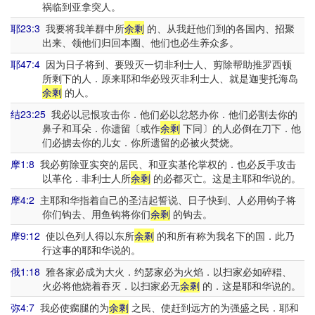
祸临到亚拿突人。
耶23:3
我要将我羊群中所
余剩
的、从我赶他们到的各国内、招聚
出来、领他们归回本圈、他们也必生养众多。
耶47:4
因为日子将到、要毁灭一切非利士人、剪除帮助推罗西顿
所剩下的人．原来耶和华必毁灭非利士人、就是迦斐托海岛
余剩
的人。
结23:25
我必以忌恨攻击你．他们必以忿怒办你．他们必割去你的
鼻子和耳朵．你遗留〔或作
余剩
下同〕的人必倒在刀下．他
们必掳去你的儿女．你所遗留的必被火焚烧。
摩1:8
我必剪除亚实突的居民、和亚实基伦掌权的．也必反手攻击
以革伦．非利士人所
余剩
的必都灭亡。这是主耶和华说的。
摩4:2
主耶和华指着自己的圣洁起誓说、日子快到、人必用钩子将
你们钩去、用鱼钩将你们
余剩
的钩去。
摩9:12
使以色列人得以东所
余剩
的和所有称为我名下的国．此乃
行这事的耶和华说的。
俄1:18
雅各家必成为大火．约瑟家必为火焰．以扫家必如碎稓、
火必将他烧着吞灭．以扫家必无
余剩
的．这是耶和华说的。
弥4:7
我必使瘸腿的为
余剩
之民、使赶到远方的为强盛之民．耶和