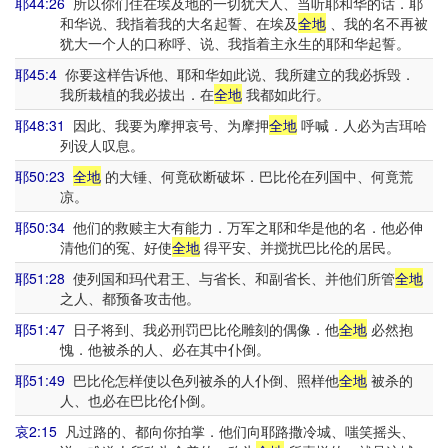
耶44:26
所以你们住在埃及地的一切犹大人、当听耶和华的话．耶
和华说、我指着我的大名起誓、在埃及
全地
、我的名不再被
犹大一个人的口称呼、说、我指着主永生的耶和华起誓。
耶45:4
你要这样告诉他、耶和华如此说、我所建立的我必拆毁．
我所栽植的我必拔出．在
全地
我都如此行。
耶48:31
因此、我要为摩押哀号、为摩押
全地
呼喊．人必为吉珥哈
列设人叹息。
耶50:23
全地
的大锤、何竟砍断破坏．巴比伦在列国中、何竟荒
凉。
耶50:34
他们的救赎主大有能力．万军之耶和华是他的名．他必伸
清他们的冤、好使
全地
得平安、并搅扰巴比伦的居民。
耶51:28
使列国和玛代君王、与省长、和副省长、并他们所管
全地
之人、都预备攻击他。
耶51:47
日子将到、我必刑罚巴比伦雕刻的偶像．他
全地
必然抱
愧．他被杀的人、必在其中仆倒。
耶51:49
巴比伦怎样使以色列被杀的人仆倒、照样他
全地
被杀的
人、也必在巴比伦仆倒。
哀2:15
凡过路的、都向你拍掌．他们向耶路撒冷城、嗤笑摇头、