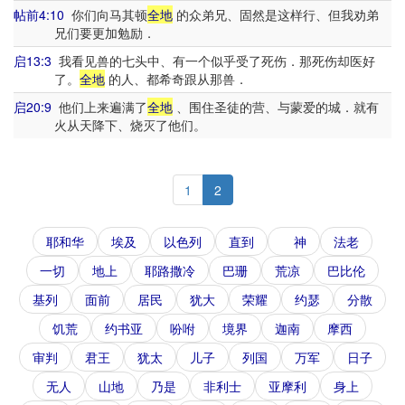
帖前4:10
你们向马其顿
全地
的众弟兄、固然是这样行、但我劝弟
兄们要更加勉励．
启13:3
我看见兽的七头中、有一个似乎受了死伤．那死伤却医好
了。
全地
的人、都希奇跟从那兽．
启20:9
他们上来遍满了
全地
、围住圣徒的营、与蒙爱的城．就有
火从天降下、烧灭了他们。
1
2
耶和华
埃及
以色列
直到
神
法老
一切
地上
耶路撒冷
巴珊
荒凉
巴比伦
基列
面前
居民
犹大
荣耀
约瑟
分散
饥荒
约书亚
吩咐
境界
迦南
摩西
审判
君王
犹太
儿子
列国
万军
日子
无人
山地
乃是
非利士
亚摩利
身上