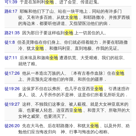
可1:39
于是在加利利
全地
、进了会堂、传道赶鬼。
路6:17
耶稣和他们下了山、站在一块平地上．同站的有许多门
徒、又有许多百姓、从犹太
全地
、和耶路撒冷、并推罗西顿
的海边来．都要听他讲道、又指望医治他们的病．
路21:35
因为那日子要这样临到
全地
上一切居住的人。
徒1:8
但圣灵降临在你们身上、你们就必得着能力．并要在耶路撒
冷、犹太
全地
、和撒玛利亚、直到地极、作我的见证。
徒7:11
后来埃及和迦南
全地
遭遇饥荒、大受艰难、我们的祖宗、
就绝了粮。
徒17:26
他从一本造出万族的人、〔本有古卷作血脉〕住在
全地
上、并且预先定准他们的年限、和所住的疆界．
徒19:26
这保罗不但在以弗所、也几乎在亚西亚
全地
、引诱迷惑许
多人、说、人手所作的不是神、这是你们所看见所听见的．
徒19:27
这样、不独我们这事业、被人藐视、就是大女神亚底米的
庙、也要被人轻忽、连亚西亚
全地
、和普天下、所敬拜的大
女神之威荣、也要消灭了。
徒26:20
先在大马色、后在耶路撒冷、和犹太
全地
、以及外邦、劝
勉他们应当悔改归向 神、行事与悔改的心相称。