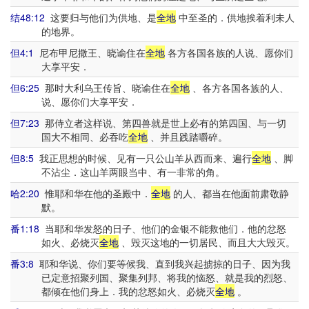
结48:12
这要归与他们为供地、是
全地
中至圣的．供地挨着利未人
的地界。
但4:1
尼布甲尼撒王、晓谕住在
全地
各方各国各族的人说、愿你们
大享平安．
但6:25
那时大利乌王传旨、晓谕住在
全地
、各方各国各族的人、
说、愿你们大享平安．
但7:23
那侍立者这样说、第四兽就是世上必有的第四国、与一切
国大不相同、必吞吃
全地
、并且践踏嚼碎。
但8:5
我正思想的时候、见有一只公山羊从西而来、遍行
全地
、脚
不沾尘．这山羊两眼当中、有一非常的角。
哈2:20
惟耶和华在他的圣殿中．
全地
的人、都当在他面前肃敬静
默。
番1:18
当耶和华发怒的日子、他们的金银不能救他们．他的忿怒
如火、必烧灭
全地
、毁灭这地的一切居民、而且大大毁灭。
番3:8
耶和华说、你们要等候我、直到我兴起掳掠的日子、因为我
已定意招聚列国、聚集列邦、将我的恼怒、就是我的烈怒、
都倾在他们身上．我的忿怒如火、必烧灭
全地
。