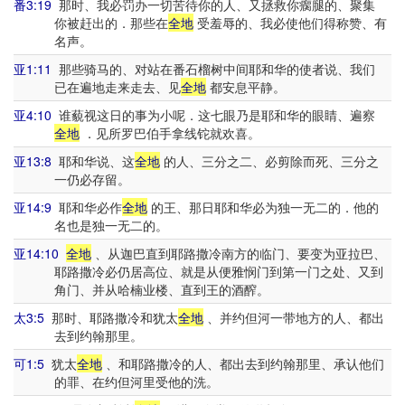
番3:19
那时、我必罚办一切苦待你的人、又拯救你瘸腿的、聚集
你被赶出的．那些在
全地
受羞辱的、我必使他们得称赞、有
名声。
亚1:11
那些骑马的、对站在番石榴树中间耶和华的使者说、我们
已在遍地走来走去、见
全地
都安息平静。
亚4:10
谁藐视这日的事为小呢．这七眼乃是耶和华的眼睛、遍察
全地
．见所罗巴伯手拿线铊就欢喜。
亚13:8
耶和华说、这
全地
的人、三分之二、必剪除而死、三分之
一仍必存留。
亚14:9
耶和华必作
全地
的王、那日耶和华必为独一无二的．他的
名也是独一无二的。
亚14:10
全地
、从迦巴直到耶路撒冷南方的临门、要变为亚拉巴、
耶路撒冷必仍居高位、就是从便雅悯门到第一门之处、又到
角门、并从哈楠业楼、直到王的酒醡。
太3:5
那时、耶路撒冷和犹太
全地
、并约但河一带地方的人、都出
去到约翰那里。
可1:5
犹太
全地
、和耶路撒冷的人、都出去到约翰那里、承认他们
的罪、在约但河里受他的洗。