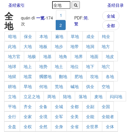
圣经索引
圣经目录
全
1
全城
quán dì
一览
-
174
PDF:
简
.
地
次
繁
2
全都
暗地
保全
本地
遍地
草地
成全
纯全
此地
大地
地板
地步
地带
地洞
地方
地方官
地极
地基
地角
地界
地面
地皮
地球
地上
地势
地土
地位
地下
地穴
地狱
地震
髑髅地
翻地
肥地
坟地
各地
耕地
旱地
何地
荒地
碱地
俱全
空地
立地
立足之地
两地
陆地
落地
麦地
闷闷地
平地
齐全
全备
全城
全都
全副
全国
全行
全家
全境
全军
全美
全能
全能者
全盘
全权
全然
全身
全省
全世界
全体