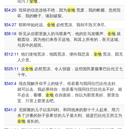
玷污了
全地
。
耶4:20
毁坏的信息连络不绝．因为
全地
荒废．我的帐棚、忽然毁
坏、我的幔子、顷刻破裂。
耶4:27
耶和华如此说、
全地
必然荒凉、我却不毁灭净尽。
耶8:16
听见从但那里敌人的马喷鼻气．他的壮马发嘶声、
全地
就
都震动．因为他们来吞灭这地、和其上所有的．吞灭这城、
与其中的居民。
耶12:11
他们使地荒凉．地既荒凉、便向我悲哀．
全地
荒凉、因无
人介意。
耶25:11
这
全地
必然荒凉、令人惊骇．这些国民要服事巴比伦王七
十年。
耶40:4
现在我解开你手上的链子。你若看与我同往巴比伦去好、
就可以去、我必厚待你．你若看与我同往巴比伦去不好、就
不必去．看哪、
全地
在你面前．你以为那里美好、那里合
宜、只管上那里去吧。
耶41:2
尼探雅的儿子以实玛利、和同他来的那十个人起来、用刀
杀了沙番的孙子亚希甘的儿子基大利、就是巴比伦王所立为
全地
省长的。