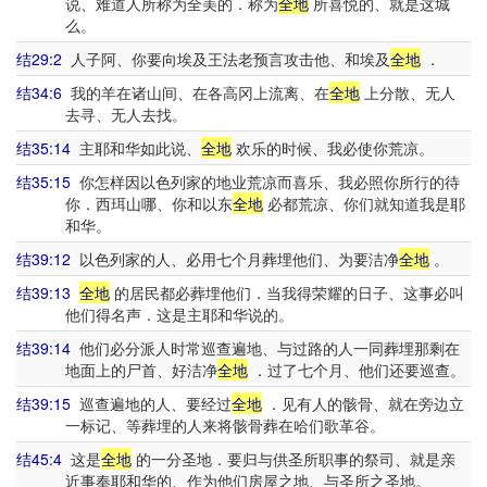
说、难道人所称为全美的．称为
全地
所喜悦的、就是这城
么。
结29:2
人子阿、你要向埃及王法老预言攻击他、和埃及
全地
．
结34:6
我的羊在诸山间、在各高冈上流离、在
全地
上分散、无人
去寻、无人去找。
结35:14
主耶和华如此说、
全地
欢乐的时候、我必使你荒凉。
结35:15
你怎样因以色列家的地业荒凉而喜乐、我必照你所行的待
你．西珥山哪、你和以东
全地
必都荒凉、你们就知道我是耶
和华。
结39:12
以色列家的人、必用七个月葬埋他们、为要洁净
全地
。
结39:13
全地
的居民都必葬埋他们．当我得荣耀的日子、这事必叫
他们得名声．这是主耶和华说的。
结39:14
他们必分派人时常巡查遍地、与过路的人一同葬埋那剩在
地面上的尸首、好洁净
全地
．过了七个月、他们还要巡查。
结39:15
巡查遍地的人、要经过
全地
．见有人的骸骨、就在旁边立
一标记、等葬埋的人来将骸骨葬在哈们歌革谷。
结45:4
这是
全地
的一分圣地．要归与供圣所职事的祭司、就是亲
近事奉耶和华的、作为他们房屋之地、与圣所之圣地。