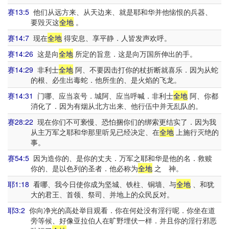
赛13:5
他们从远方来、从天边来、就是耶和华并他恼恨的兵器、
要毁灭这
全地
。
赛14:7
现在
全地
得安息、享平静．人皆发声欢呼。
赛14:26
这是向
全地
所定的旨意．这是向万国所伸出的手。
赛14:29
非利士
全地
阿、不要因击打你的杖折断就喜乐．因为从蛇
的根、必生出毒蛇．他所生的、是火焰的飞龙。
赛14:31
门哪、应当哀号．城阿、应当呼喊．非利士
全地
阿、你都
消化了．因为有烟从北方出来、他行伍中并无乱队的。
赛28:22
现在你们不可亵慢、恐怕捆你们的绑索更结实了．因为我
从主万军之耶和华那里听见已经决定、在
全地
上施行灭绝的
事。
赛54:5
因为造你的、是你的丈夫．万军之耶和华是他的名．救赎
你的、是以色列的圣者．他必称为
全地
之 神。
耶1:18
看哪、我今日使你成为坚城、铁柱、铜墙、与
全地
、和犹
大的君王、首领、祭司、并地上的众民反对。
耶3:2
你向净光的高处举目观看．你在何处没有淫行呢．你坐在道
旁等候、好像亚拉伯人在旷野埋伏一样．并且你的淫行邪恶