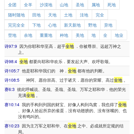
全团
全羊
沙漠地
山地
圣地
属地
死地
随时随地
田地
天地
土地
洼地
完全
完完全全
下地
心地
新天新地
野地
异地
茔地
余地
重重地
种地
美地
地
全
地业
诗97:9
因为你耶和华至高．超乎
全地
．你被尊崇、远超万神之
上。
诗98:4
全地
都要向耶和华欢乐．要发起大声、欢呼歌颂。
诗105:7
他是耶和华我们的 神．
全地
都有他的判断。
诗108:5
神阿、愿你崇高、过于诸天．愿你的荣耀、高过
全地
。
赛6:3
彼此呼喊说、圣哉、圣哉、圣哉、万军之耶和华．他的荣光
充满
全地
。
赛10:14
我的手构到列国的财宝、好像人构到鸟窝．我也得了
全地
、好像人拾起所弃的雀蛋．没有动翅膀的、没有张嘴的、也
没有鸣叫的。
赛10:23
因为主万军之耶和华、在
全地
之中、必成就所定规的结
局。