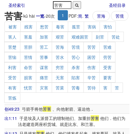
圣经索引
圣经目录
苦害
1
kǔ hài
一览
-
20
次
PDF:
简
.
繁
苦海
苦境
被害
残害
愁苦
毒害
孤苦
害病
害怕
害人
害羞
加害
艰苦
艰难困苦
刻苦
苦处
苦楚
苦胆
苦工
苦海
苦境
苦苦
苦难
苦恼
苦情
苦事
苦水
苦心
困苦
劳苦
利害
命苦
谋害
穷苦
杀害
伤害
受害
受苦
损害
痛苦
无害
陷害
辛苦
要害
有害
忧苦
灾害
苦菜
苦毒
苦待
害
苦
苦炼
创49:23
弓箭手将他
苦害
、向他射箭、逼迫他．
出1:11
于是埃及人派督工的辖制他们、加重担
苦害
他们．他们为
法老建造两座积货城、就是比东、和兰塞。
出1:12
只是越发
苦害
他们、他们越发多起来、越发蔓延．埃及人