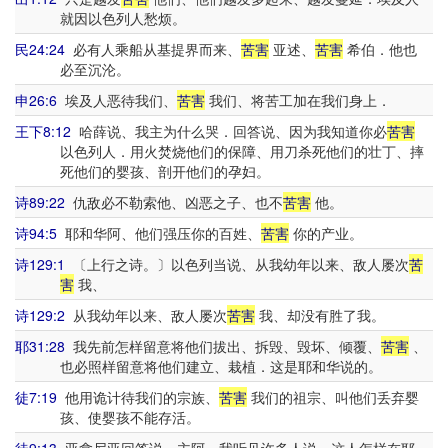
就因以色列人愁烦。
民24:24
必有人乘船从基提界而来、
苦害
亚述、
苦害
希伯．他也
必至沉沦。
申26:6
埃及人恶待我们、
苦害
我们、将苦工加在我们身上．
王下8:12
哈薛说、我主为什么哭．回答说、因为我知道你必
苦害
以色列人．用火焚烧他们的保障、用刀杀死他们的壮丁、摔
死他们的婴孩、剖开他们的孕妇。
诗89:22
仇敌必不勒索他、凶恶之子、也不
苦害
他。
诗94:5
耶和华阿、他们强压你的百姓、
苦害
你的产业。
诗129:1
〔上行之诗。〕以色列当说、从我幼年以来、敌人屡次
苦
害
我、
诗129:2
从我幼年以来、敌人屡次
苦害
我、却没有胜了我。
耶31:28
我先前怎样留意将他们拔出、拆毁、毁坏、倾覆、
苦害
、
也必照样留意将他们建立、栽植．这是耶和华说的。
徒7:19
他用诡计待我们的宗族、
苦害
我们的祖宗、叫他们丢弃婴
孩、使婴孩不能存活。