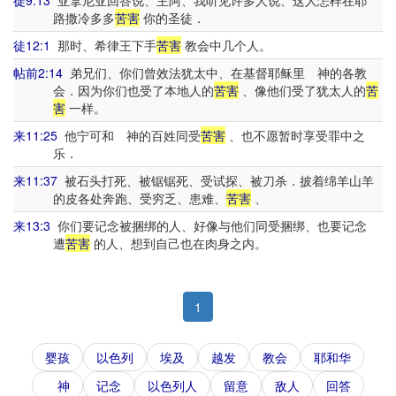
徒9:13
亚拿尼亚回答说、主阿、我听见许多人说、这人怎样在耶
路撒冷多多
苦害
你的圣徒．
徒12:1
那时、希律王下手
苦害
教会中几个人。
帖前2:14
弟兄们、你们曾效法犹太中、在基督耶稣里 神的各教
会．因为你们也受了本地人的
苦害
、像他们受了犹太人的
苦
害
一样。
来11:25
他宁可和 神的百姓同受
苦害
、也不愿暂时享受罪中之
乐．
来11:37
被石头打死、被锯锯死、受试探、被刀杀．披着绵羊山羊
的皮各处奔跑、受穷乏、患难、
苦害
、
来13:3
你们要记念被捆绑的人、好像与他们同受捆绑、也要记念
遭
苦害
的人、想到自己也在肉身之内。
1
婴孩
以色列
埃及
越发
教会
耶和华
神
记念
以色列人
留意
敌人
回答