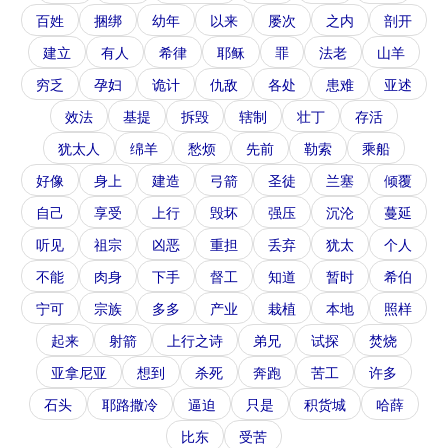
百姓
捆绑
幼年
以来
屡次
之内
剖开
建立
有人
希律
耶稣
罪
法老
山羊
穷乏
孕妇
诡计
仇敌
各处
患难
亚述
效法
基提
拆毁
辖制
壮丁
存活
犹太人
绵羊
愁烦
先前
勒索
乘船
好像
身上
建造
弓箭
圣徒
兰塞
倾覆
自己
享受
上行
毁坏
强压
沉沦
蔓延
听见
祖宗
凶恶
重担
丢弃
犹太
个人
不能
肉身
下手
督工
知道
暂时
希伯
宁可
宗族
多多
产业
栽植
本地
照样
起来
射箭
上行之诗
弟兄
试探
焚烧
亚拿尼亚
想到
杀死
奔跑
苦工
许多
石头
耶路撒冷
逼迫
只是
积货城
哈薛
比东
受苦