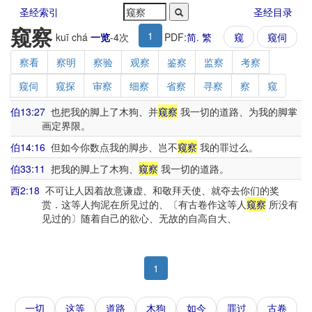
圣经索引
圣经目录
窥察
1
kuī chá
一览
-
4
次
PDF:
简
.
繁
窥
窥伺
察看
察明
察验
观察
鉴察
监察
考察
窥伺
窥探
审察
细察
省察
寻察
察
窥
伯13:27
也把我的脚上了木狗、并
窥察
我一切的道路、为我的脚掌
画定界限。
伯14:16
但如今你数点我的脚步、岂不
窥察
我的罪过么。
伯33:11
把我的脚上了木狗、
窥察
我一切的道路。
西2:18
不可让人因着故意谦虚、和敬拜天使、就夺去你们的奖
赏．这等人拘泥在所见过的、〔有古卷作这等人
窥察
所没有
见过的〕随着自己的欲心、无故的自高自大、
1
一切
这等
道路
木狗
如今
罪过
古卷