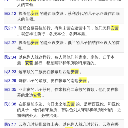
人的首领。
民2:12
挨着他
安营
的是西缅支派．苏利沙代的儿子示路蔑作西缅
人的首领。
民2:17
随后会幕要往前行、有利未营在诸营中间．他们怎样
安营
。就怎样往前行．各按本位、各归本纛。
民2:27
挨着他
安营
的是亚设支派．俄兰的儿子帕结作亚设人的首
领。
民2:34
以色列人就这样行、各人照他们的家室、宗族、归于本
纛、
安营
起行．都是照耶和华所吩咐摩西的。
民3:23
这革顺的二族要在帐幕后西边
安营
。
民3:29
哥辖儿子的诸族、要在帐幕的南边
安营
。
民3:35
亚比亥的儿子苏列、作米拉利二宗族的首领．他们要在帐
幕的北边
安营
。
民3:38
在帐幕前东边、向日出之地
安营
的、是摩西亚伦、和亚伦
的儿子．他们看守圣所、替以色列人守耶和华所吩咐的．近
前来的外人、必被治死。
民9:17
云彩几时从帐幕收上去、以色列人就几时起行、云彩在哪