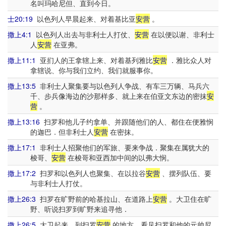
名叫玛哈尼但、直到今日。
士20:19
以色列人早晨起来、对着基比亚
安营
。
撒上4:1
以色列人出去与非利士人打仗、
安营
在以便以谢、非利士
人
安营
在亚弗。
撒上11:1
亚扪人的王拿辖上来、对着基列雅比
安营
．雅比众人对
拿辖说、你与我们立约、我们就服事你。
撒上13:5
非利士人聚集要与以色列人争战、有车三万辆、马兵六
千、步兵像海边的沙那样多、就上来在伯亚文东边的密抹
安
营
。
撒上13:16
扫罗和他儿子约拿单、并跟随他们的人、都住在便雅悯
的迦巴．但非利士人
安营
在密抹。
撒上17:1
非利士人招聚他们的军旅、要来争战．聚集在属犹大的
梭哥、
安营
在梭哥和亚西加中间的以弗大悯。
撒上17:2
扫罗和以色列人也聚集、在以拉谷
安营
、摆列队伍、要
与非利士人打仗。
撒上26:3
扫罗在旷野前的哈基拉山、在道路上
安营
。大卫住在旷
野、听说扫罗到旷野来追寻他．
撒上26:5
大卫起来、到扫罗
安营
的地方、看见扫罗和他的元帅尼