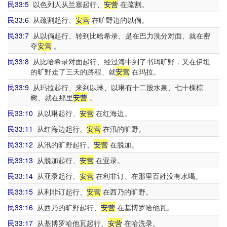
民33:5
以色列人从兰塞起行、
安营
在疏割。
民33:6
从疏割起行、
安营
在旷野边的以倘。
民33:7
从以倘起行、转到比哈希录、是在巴力洗分对面、就在密
夺
安营
。
民33:8
从比哈希录对面起行、经过海中到了书珥旷野．又在伊坦
的旷野走了三天的路程、就
安营
在玛拉。
民33:9
从玛拉起行、来到以琳、以琳有十二股水泉、七十棵棕
树、就在那里
安营
。
民33:10
从以琳起行、
安营
在红海边。
民33:11
从红海边起行、
安营
在汛的旷野。
民33:12
从汛的旷野起行、
安营
在脱加。
民33:13
从脱加起行、
安营
在亚录。
民33:14
从亚录起行、
安营
在利非订、在那里百姓没有水喝。
民33:15
从利非订起行、
安营
在西乃的旷野。
民33:16
从西乃的旷野起行、
安营
在基博罗哈他瓦。
民33:17
从基博罗哈他瓦起行、
安营
在哈洗录。