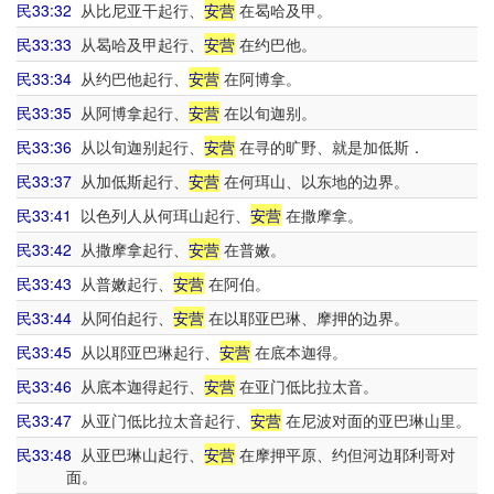
民33:32
从比尼亚干起行、
安营
在曷哈及甲。
民33:33
从曷哈及甲起行、
安营
在约巴他。
民33:34
从约巴他起行、
安营
在阿博拿。
民33:35
从阿博拿起行、
安营
在以旬迦别。
民33:36
从以旬迦别起行、
安营
在寻的旷野、就是加低斯．
民33:37
从加低斯起行、
安营
在何珥山、以东地的边界。
民33:41
以色列人从何珥山起行、
安营
在撒摩拿。
民33:42
从撒摩拿起行、
安营
在普嫩。
民33:43
从普嫩起行、
安营
在阿伯。
民33:44
从阿伯起行、
安营
在以耶亚巴琳、摩押的边界。
民33:45
从以耶亚巴琳起行、
安营
在底本迦得。
民33:46
从底本迦得起行、
安营
在亚门低比拉太音。
民33:47
从亚门低比拉太音起行、
安营
在尼波对面的亚巴琳山里。
民33:48
从亚巴琳山起行、
安营
在摩押平原、约但河边耶利哥对
面。