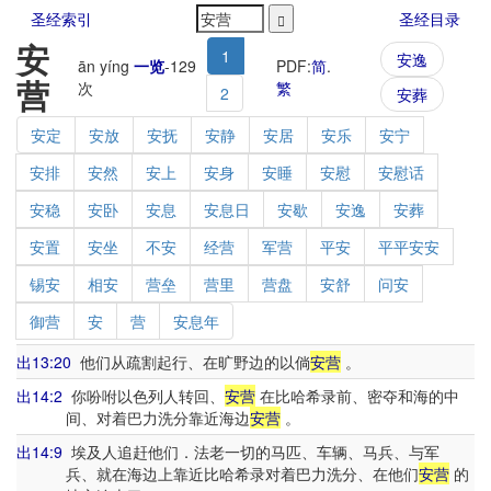
圣经索引
圣经目录
安
1
安逸
ān yíng
一览
-
129
PDF:
简
.
营
次
繁
2
安葬
安定
安放
安抚
安静
安居
安乐
安宁
安排
安然
安上
安身
安睡
安慰
安慰话
安稳
安卧
安息
安息日
安歇
安逸
安葬
安置
安坐
不安
经营
军营
平安
平平安安
锡安
相安
营垒
营里
营盘
安舒
问安
御营
安
营
安息年
出13:20
他们从疏割起行、在旷野边的以倘
安营
。
出14:2
你吩咐以色列人转回、
安营
在比哈希录前、密夺和海的中
间、对着巴力洗分靠近海边
安营
。
出14:9
埃及人追赶他们．法老一切的马匹、车辆、马兵、与军
兵、就在海边上靠近比哈希录对着巴力洗分、在他们
安营
的