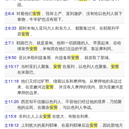
战。
士6:4
对着他们
安营
、毁坏土产、直到迦萨、没有给以色列人留下
食物．牛羊驴也没有留下。
士6:33
那时米甸人亚玛力人和东方人、都聚集过河、在耶斯列平
原
安营
。
士7:1
耶路巴力、就是基甸、他和一切跟随的人、早晨起来、在哈
律泉旁
安营
．米甸营在他们北边的平原、靠近摩利冈。
士9:50
亚比米勒到提备斯、向提备斯
安营
、就攻取了那城。
士10:17
当时亚扪人聚集、
安营
在基列．以色列人也聚集、
安营
在米斯巴。
士11:18
他们又经过旷野、绕着以东和摩押地、从摩押地的东边过
来、在亚嫩河边
安营
、并没有入摩押的境内、因为亚嫩河是
摩押的边界。
士11:20
西宏却不信服以色列人、不容他们经过他的境界．乃招聚
他的众民、在雅杂
安营
、与以色列人争战。
士15:9
非利士人上去
安营
在犹大、布散在利希。
士18:12
上到犹大的基列耶琳、在基列耶琳后边
安营
．因此那地方