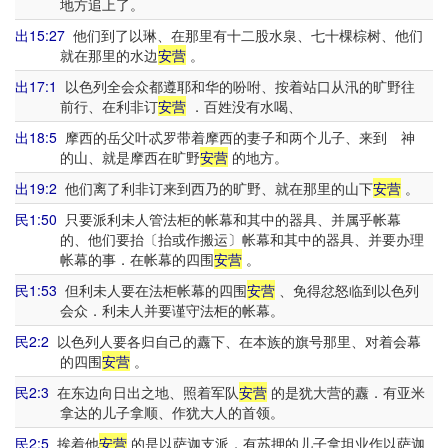
地方追上了。
出15:27
他们到了以琳、在那里有十二股水泉、七十棵棕树、他们
就在那里的水边
安营
。
出17:1
以色列全会众都遵耶和华的吩咐、按着站口从汛的旷野往
前行、在利非订
安营
．百姓没有水喝、
出18:5
摩西的岳父叶忒罗带着摩西的妻子和两个儿子、来到 神
的山、就是摩西在旷野
安营
的地方。
出19:2
他们离了利非订来到西乃的旷野、就在那里的山下
安营
。
民1:50
只要派利未人管法柜的帐幕和其中的器具、并属乎帐幕
的、他们要抬〔抬或作搬运〕帐幕和其中的器具、并要办理
帐幕的事．在帐幕的四围
安营
。
民1:53
但利未人要在法柜帐幕的四围
安营
、免得忿怒临到以色列
会众．利未人并要谨守法柜的帐幕。
民2:2
以色列人要各归自己的纛下、在本族的旗号那里、对着会幕
的四围
安营
。
民2:3
在东边向日出之地、照着军队
安营
的是犹大营的纛．有亚米
拿达的儿子拿顺、作犹大人的首领。
民2:5
挨着他
安营
的是以萨迦支派．有苏押的儿子拿坦业作以萨迦