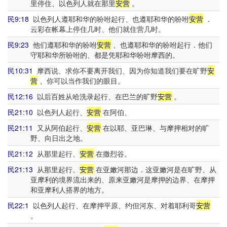
里停住、以色列人就在那里
安营
。
民9:18
以色列人遵耶和华的吩咐起行、也遵耶和华的吩咐
安营
．
云彩在帐幕上停住几时、他们就住营几时。
民9:23
他们遵耶和华的吩咐
安营
、也遵耶和华的吩咐起行．他们
守耶和华所吩咐的、都是凭耶和华吩咐摩西的。
民10:31
摩西说、求你不要离开我们、因为你知道我们要在旷野
安
营
、你可以当作我们的眼目。
民12:16
以后百姓从哈洗录起行、在巴兰的旷野
安营
。
民21:10
以色列人起行、
安营
在阿伯、
民21:11
又从阿伯起行、
安营
在以耶、亚巴琳、与摩押相对的旷
野、向日出之地。
民21:12
从那里起行、
安营
在撒烈谷。
民21:13
从那里起行、
安营
在亚嫩河那边．这亚嫩河是在旷野、从
亚摩利的境界流出来的、原来亚嫩河是摩押的边界、在摩押
和亚摩利人搭界的地方。
民22:1
以色列人起行、在摩押平原、约但河东、对着耶利哥
安营
。