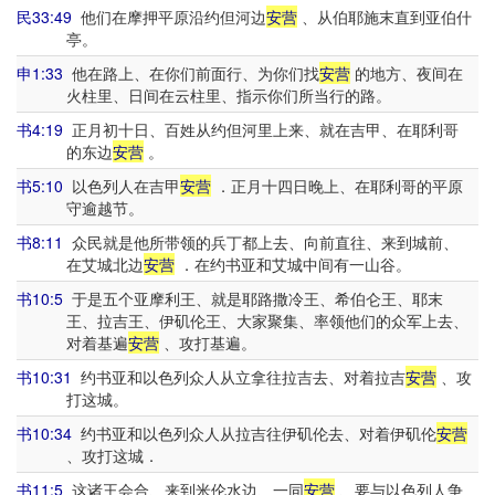
民33:49
他们在摩押平原沿约但河边
安营
、从伯耶施末直到亚伯什
亭。
申1:33
他在路上、在你们前面行、为你们找
安营
的地方、夜间在
火柱里、日间在云柱里、指示你们所当行的路。
书4:19
正月初十日、百姓从约但河里上来、就在吉甲、在耶利哥
的东边
安营
。
书5:10
以色列人在吉甲
安营
．正月十四日晚上、在耶利哥的平原
守逾越节。
书8:11
众民就是他所带领的兵丁都上去、向前直往、来到城前、
在艾城北边
安营
．在约书亚和艾城中间有一山谷。
书10:5
于是五个亚摩利王、就是耶路撒冷王、希伯仑王、耶末
王、拉吉王、伊矶伦王、大家聚集、率领他们的众军上去、
对着基遍
安营
、攻打基遍。
书10:31
约书亚和以色列众人从立拿往拉吉去、对着拉吉
安营
、攻
打这城。
书10:34
约书亚和以色列众人从拉吉往伊矶伦去、对着伊矶伦
安营
、攻打这城．
书11:5
这诸王会合、来到米伦水边、一同
安营
、要与以色列人争