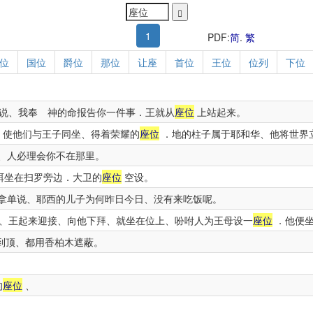
1
PDF:
简
.
繁
位
国位
爵位
那位
让座
首位
王位
位列
下位
说、我奉 神的命报告你一件事．王就从
座位
上站起来。
、使他们与王子同坐、得着荣耀的
座位
．地的柱子属于耶和华、他将世界
、人必理会你不在那里。
珥坐在扫罗旁边．大卫的
座位
空设。
拿单说、耶西的儿子为何昨日今日、没有来吃饭呢。
、王起来迎接、向他下拜、就坐在位上、吩咐人为王母设一
座位
．他便坐
到顶、都用香柏木遮蔽。
的
座位
、
、