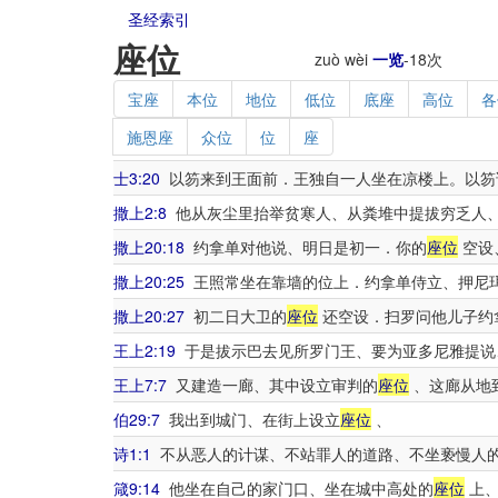
圣经索引
座位
zuò wèi
一览
-
18
次
宝座
本位
地位
低位
底座
高位
各
施恩座
众位
位
座
士3:20
以笏来到王面前．王独自一人坐在凉楼上。以笏
撒上2:8
他从灰尘里抬举贫寒人、从粪堆中提拔穷乏人
撒上20:18
约拿单对他说、明日是初一．你的
座位
空设
撒上20:25
王照常坐在靠墙的位上．约拿单侍立、押尼
撒上20:27
初二日大卫的
座位
还空设．扫罗问他儿子约
王上2:19
于是拔示巴去见所罗门王、要为亚多尼雅提说
王上7:7
又建造一廊、其中设立审判的
座位
、这廊从地
伯29:7
我出到城门、在街上设立
座位
、
诗1:1
不从恶人的计谋、不站罪人的道路、不坐亵慢人
箴9:14
他坐在自己的家门口、坐在城中高处的
座位
上