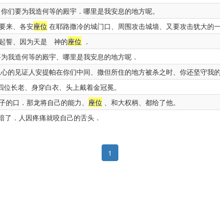
你们要为我造何等的殿宇．哪里是我安息的地方呢。
要来、各安
座位
在耶路撒冷的城门口、周围攻击城墙、又要攻击犹大的
起誓、因为天是 神的
座位
．
为我造何等的殿宇、哪里是我安息的地方呢．
心的见证人安提帕在你们中间、撒但所住的地方被杀之时、你还坚守我
四位长老、身穿白衣、头上戴着金冠冕。
子的口．那龙将自己的能力、
座位
、和大权柄、都给了他。
暗了．人因疼痛就咬自己的舌头．
1