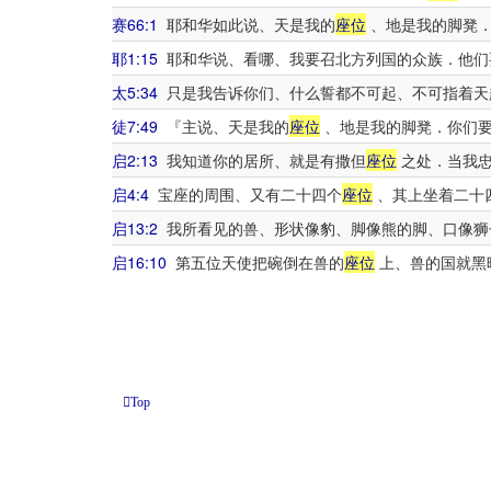
赛66:1
耶和华如此说、天是我的
座位
、地是我的脚凳．
耶1:15
耶和华说、看哪、我要召北方列国的众族．他们
太5:34
只是我告诉你们、什么誓都不可起、不可指着天
徒7:49
『主说、天是我的
座位
、地是我的脚凳．你们要
启2:13
我知道你的居所、就是有撒但
座位
之处．当我忠
启4:4
宝座的周围、又有二十四个
座位
、其上坐着二十
启13:2
我所看见的兽、形状像豹、脚像熊的脚、口像狮
启16:10
第五位天使把碗倒在兽的
座位
上、兽的国就黑
Top