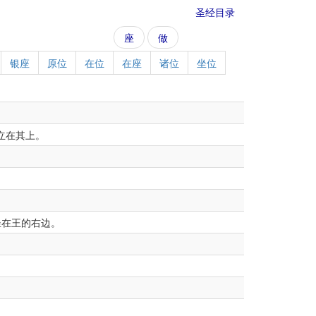
圣经目录
座
做
银座
原位
在位
在座
诸位
坐位
立在其上。
在王的右边。