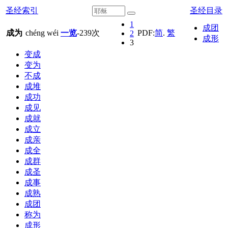
圣经索引
圣经目录
1
成团
成为
chéng wéi
一览
-
239
次
PDF:
简
.
繁
2
成形
3
变成
变为
不成
成堆
成功
成见
成就
成立
成亲
成全
成群
成圣
成事
成熟
成团
称为
成形