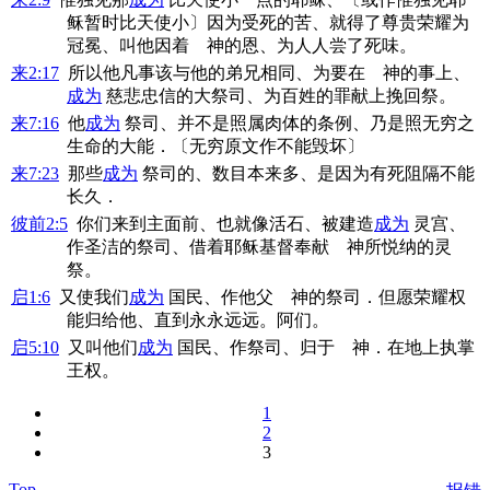
稣暂时比天使小〕因为受死的苦、就得了尊贵荣耀为
冠冕、叫他因着 神的恩、为人人尝了死味。
来2:17
所以他凡事该与他的弟兄相同、为要在 神的事上、
成为
慈悲忠信的大祭司、为百姓的罪献上挽回祭。
来7:16
他
成为
祭司、并不是照属肉体的条例、乃是照无穷之
生命的大能．〔无穷原文作不能毁坏〕
来7:23
那些
成为
祭司的、数目本来多、是因为有死阻隔不能
长久．
彼前2:5
你们来到主面前、也就像活石、被建造
成为
灵宫、
作圣洁的祭司、借着耶稣基督奉献 神所悦纳的灵
祭。
启1:6
又使我们
成为
国民、作他父 神的祭司．但愿荣耀权
能归给他、直到永永远远。阿们。
启5:10
又叫他们
成为
国民、作祭司、归于 神．在地上执掌
王权。
1
2
3
Top