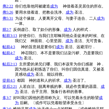
殿．
弗2:22
你们也靠他同被建造
成为
神借着圣灵居住的所在。
弗5:26
要用水借着道、把教会洗净、
成为
圣洁、
弗5:31
为这个缘故、人要离开父母、与妻子连合、二人
成为
一体。
腓2:7
反倒虚己、取了奴仆的形像、
成为
人的样式．
帖前3:13
好使你们、当我们主耶稣同他众圣徒来的时候、在
我们父 神面前、心里坚固、
成为
圣洁、无可责备。
帖前4:3
神的旨意就是要你们
成为
圣洁、远避淫行．
帖前4:7
神召我们、本不是要我们沾染污秽、乃是要我们
成为
圣洁。
帖后2:13
主所爱的弟兄们哪、我们本该常为你们感谢 神．
因为他从起初拣选了你们、叫你们因信真道、又被圣
灵感动
成为
圣洁、能以得救。
提前4:5
都因 神的道和人的祈求、
成为
圣洁了。
提后2:21
人若自洁、脱离卑贱的事、就必作贵重的器皿、
成
为
圣洁、合乎主用、预备行各样的善事。
多3:7
好叫我们因他的恩得称为义、可以凭着永生的盼望
成
为
后嗣。〔或作可以凭着盼望承受永生〕
来2:9
惟独见那
成为
比天使小一点的耶稣、〔或作惟独见耶