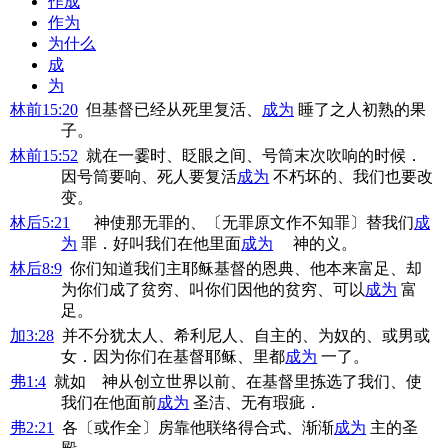
作成
作为
为什么
成
为
林前15:20
但基督已经从死里复活、
成为
睡了之人初熟的果
子。
林前15:52
就在一霎时、眨眼之间、号筒末次吹响的时候．
因号筒要响、死人要复活
成为
不朽坏的、我们也要改
变。
林后5:21
神使那无罪的、〔无罪原文作不知罪〕替我们
成
为
罪．好叫我们在他里面
成为
神的义。
林后8:9
你们知道我们主耶稣基督的恩典、他本来富足、却
为你们成了贫穷、叫你们因他的贫穷、可以
成为
富
足。
加3:28
并不分犹太人、希利尼人、自主的、为奴的、或男或
女．因为你们在基督耶稣、里都
成为
一了。
弗1:4
就如 神从创立世界以前、在基督里拣选了我们、使
我们在他面前
成为
圣洁、无有瑕疵．
弗2:21
各〔或作全〕房靠他联络得合式、渐渐
成为
主的圣