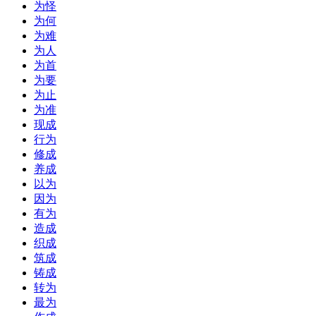
为怪
为何
为难
为人
为首
为要
为止
为准
现成
行为
修成
养成
以为
因为
有为
造成
织成
筑成
铸成
转为
最为