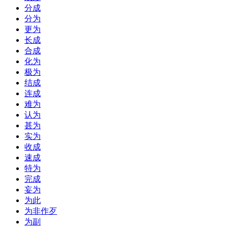
分成
分为
更为
长成
合成
化为
极为
结成
连成
难为
认为
甚为
实为
收成
速成
特为
完成
妄为
为此
为非作歹
为副