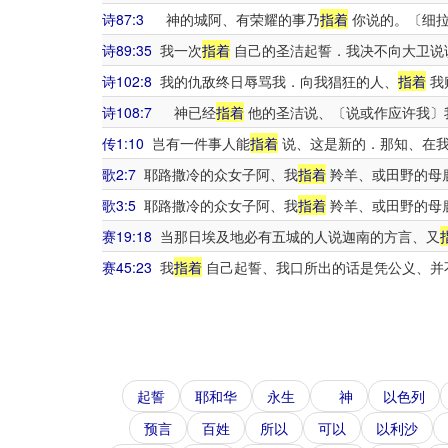
诗87:3
神的城阿、有荣耀的事乃
指着
你说的。〔细
诗89:35
我一次
指着
自己的圣洁起誓．我决不向大卫说
诗102:8
我的仇敌终日辱骂我．向我猖狂的人、
指着
我
诗108:7
神已经
指着
他的圣洁说、〔说或作应许我〕
传1:10
岂有一件事人能
指着
说、这是新的．那知、在我
歌2:7
耶路撒冷的众女子阿、我
指着
羚羊、或田野的母
歌3:5
耶路撒冷的众女子阿、我
指着
羚羊、或田野的母
赛19:18
当那日埃及地必有五城的人说迦南的方言、又
赛45:23
我
指着
自己起誓、我口所出的话是凭公义、并
起誓
耶和华
永生
神
以色列
预言
百姓
所以
可以
以利沙