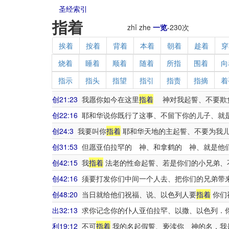
圣经索引
指着
zhǐ zhe
一览
-
230
次
挨着
按着
背着
本着
朝着
趁着
穿
烧着
睡着
顺着
随着
所指
围着
向
指示
指头
指望
指引
指责
指摘
着
创21:23
我愿你如今在这里
指着
神对我起誓、不要欺负
创22:16
耶和华说你既行了这事、不留下你的儿子、就
创24:3
我要叫你
指着
耶和华天地的主起誓、不要为我
创31:53
但愿亚伯拉罕的 神、和拿鹤的 神、就是他
创42:15
我
指着
法老的性命起誓、若是你们的小兄弟、
创42:16
须要打发你们中间一个人去、把你们的兄弟带
创48:20
当日就给他们祝福、说、以色列人要
指着
你们
出32:13
求你记念你的仆人亚伯拉罕、以撒、以色列．
利19:12
不可
指着
我的名起假誓、亵渎你 神的名．我