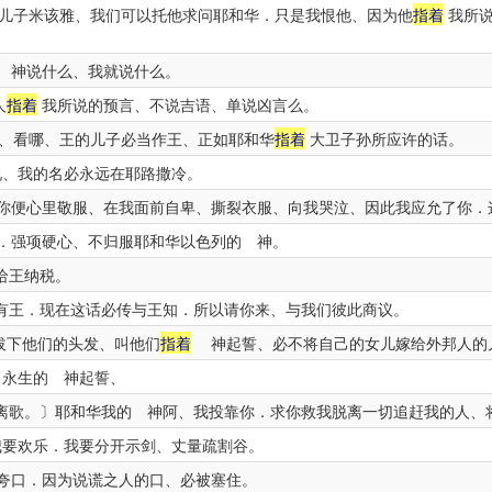
儿子米该雅、我们可以托他求问耶和华．只是我恨他、因为他
指着
我所说
 神说什么、我就说什么。
人
指着
我所说的预言、不说吉语、单说凶言么。
、看哪、王的儿子必当作王、正如耶和华
指着
大卫子孙所应许的话。
、我的名必永远在耶路撒冷。
你便心里敬服、在我面前自卑、撕裂衣服、向我哭泣、因此我应允了你．
强项硬心、不归服耶和华以色列的 神。
给王纳税。
有王．现在这话必传与王知．所以请你来、与我们彼此商议。
拔下他们的头发、叫他们
指着
神起誓、必不将自己的女儿嫁给外邦人的
永生的 神起誓、
离歌。〕耶和华我的 神阿、我投靠你．求你救我脱离一切追赶我的人、
要欢乐．我要分开示剑、丈量疏割谷。
夸口．因为说谎之人的口、必被塞住。