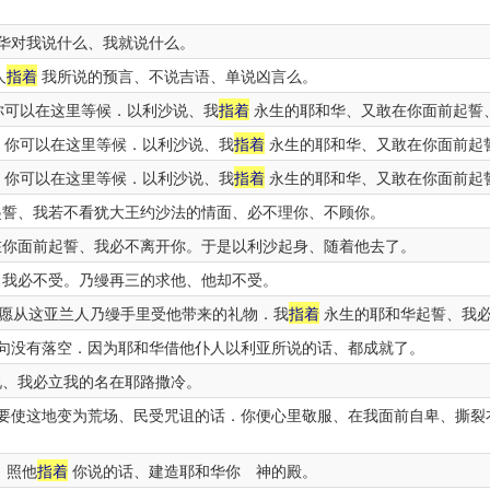
华对我说什么、我就说什么。
人
指着
我所说的预言、不说吉语、单说凶言么。
你可以在这里等候．以利沙说、我
指着
永生的耶和华、又敢在你面前起誓
、你可以在这里等候．以利沙说、我
指着
永生的耶和华、又敢在你面前起
、你可以在这里等候．以利沙说、我
指着
永生的耶和华、又敢在你面前起
誓、我若不看犹大王约沙法的情面、必不理你、不顾你。
你面前起誓、我必不离开你。于是以利沙起身、随着他去了。
我必不受。乃缦再三的求他、他却不受。
愿从这亚兰人乃缦手里受他带来的礼物．我
指着
永生的耶和华起誓、我必
句没有落空．因为耶和华借他仆人以利亚所说的话、都成就了。
、我必立我的名在耶路撒冷。
要使这地变为荒场、民受咒诅的话．你便心里敬服、在我面前自卑、撕裂
、照他
指着
你说的话、建造耶和华你 神的殿。