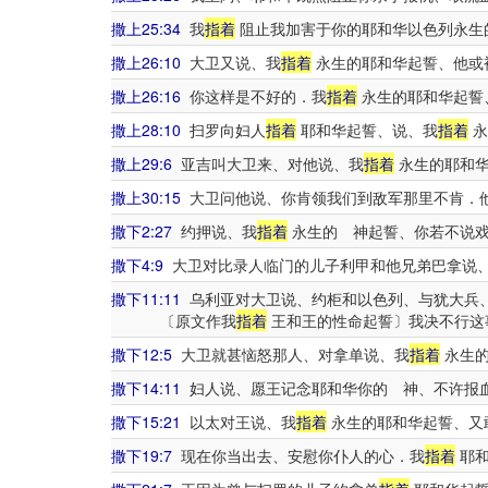
撒上25:34
我
指着
阻止我加害于你的耶和华以色列永生
撒上26:10
大卫又说、我
指着
永生的耶和华起誓、他或
撒上26:16
你这样是不好的．我
指着
永生的耶和华起誓
撒上28:10
扫罗向妇人
指着
耶和华起誓、说、我
指着
永
撒上29:6
亚吉叫大卫来、对他说、我
指着
永生的耶和华
撒上30:15
大卫问他说、你肯领我们到敌军那里不肯．
撒下2:27
约押说、我
指着
永生的 神起誓、你若不说戏
撒下4:9
大卫对比录人临门的儿子利甲和他兄弟巴拿说
撒下11:11
乌利亚对大卫说、约柜和以色列、与犹大兵
〔原文作我
指着
王和王的性命起誓〕我决不行这
撒下12:5
大卫就甚恼怒那人、对拿单说、我
指着
永生的
撒下14:11
妇人说、愿王记念耶和华你的 神、不许报
撒下15:21
以太对王说、我
指着
永生的耶和华起誓、又
撒下19:7
现在你当出去、安慰你仆人的心．我
指着
耶和