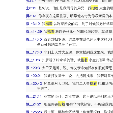
书23:7
不可与你们中间所剩下的这些国民搀杂．他们的
士8:19
基甸说、他们是我同母的弟兄．我
指着
永生的耶
得3:13
你今夜在这里住宿、明早他若肯为你尽亲属的本
撒上3:12
我
指着
以利家所说的话、到了时候我必始终
撒上14:39
我
指着
救以色列永生的耶和华起誓、就是我
撒上14:45
百姓对扫罗说、约拿单在以色列人中这样大
是百姓救约拿单免了死亡。
撒上17:43
非利士人对大卫说、你拿杖到我这里来、我
撒上19:6
扫罗听了约拿单的话、就
指着
永生的耶和华起
撒上20:3
大卫又起誓、说、你父亲准知我在你眼前蒙恩
撒上20:21
我要打发童子、说、去把箭找来。我若对童
撒上20:42
约拿单对大卫说、我们二人曾
指着
耶和华的
里去了。
撒上21:11
亚吉的臣仆、对亚吉说、这不是以色列国王
撒上24:21
现在你要
指着
耶和华向我起誓、不剪除我的
撒上25:26
我主阿、耶和华既然阻止你亲手报仇、取流