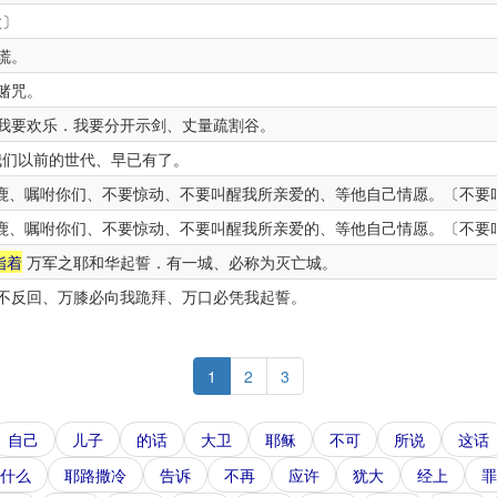
拉〕
谎。
赌咒。
我要欢乐．我要分开示剑、丈量疏割谷。
们以前的世代、早已有了。
鹿、嘱咐你们、不要惊动、不要叫醒我所亲爱的、等他自己情愿。〔不要
鹿、嘱咐你们、不要惊动、不要叫醒我所亲爱的、等他自己情愿。〔不要
指着
万军之耶和华起誓．有一城、必称为灭亡城。
不反回、万膝必向我跪拜、万口必凭我起誓。
1
2
3
自己
儿子
的话
大卫
耶稣
不可
所说
这话
什么
耶路撒冷
告诉
不再
应许
犹大
经上
罪