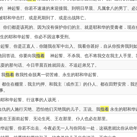
的 神起誓、你若不速速的来迎接我、到明日早晨、凡属拿八的男丁、必
被耶和华击打、或是死期到了、或是出战阵亡。
、你们都是该死的、因为没有保护你们的主、就是耶和华的受膏者．现在
生的耶和华起誓、你必不因这事受刑。
起誓、你是正直人．你随我在军中出入、我看你甚好．自从你投奔我到
他回答说、你要向我
指着
神起誓、不杀我、也不将我交在我主人手里、
耍的那句话、今日早晨百姓就回去、不追赶弟兄了。
、我
指着
救我性命脱离一切苦难、永生的耶和华起誓、
、都住在棚里．我主约押、和我主〔或作王〕的仆人、都在田野安营．我
事。
耶和华起誓、行这事的人该死．
血仇的人施行灭绝、恐怕他们灭绝我的儿子。王说、我
指着
永生的耶和华
敢在王面前起誓、无论生死、王在那里、仆人也必在那里。
华起誓、你若不出去、今夜必无一人与你同在一处．这祸患就比你从幼