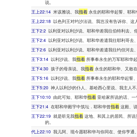
说。
王上22:14
米该雅说、我
指着
永生的耶和华起誓、耶和
王上22:18
以色列王对约沙法说、我岂没有告诉你、这
王下2:2
以利亚对以利沙说、耶和华差我往伯特利去、
王下2:4
以利亚对以利沙说、耶和华差遣我往耶利哥去
王下2:6
以利亚对以利沙说、耶和华差遣我往约但河去
王下3:14
以利沙说、我
指着
所事奉永生的万军耶和华起
王下4:30
孩子的母亲说、我
指着
永生的耶和华、又敢在
王下5:16
以利沙说、我
指着
所事奉永生的耶和华起誓、
王下5:20
神人以利沙的仆人、基哈西心里说、我主人不
王下10:10
由此可知、耶和华
指着
亚哈家所说的话、一
王下21:4
在耶和华殿宇中筑坛．耶和华曾
指着
这殿、说
王下22:19
就是听见我
指着
这地、和其上的居民、所说
的。
代上22:10
我儿阿、现今愿耶和华与你同在、使你亨通