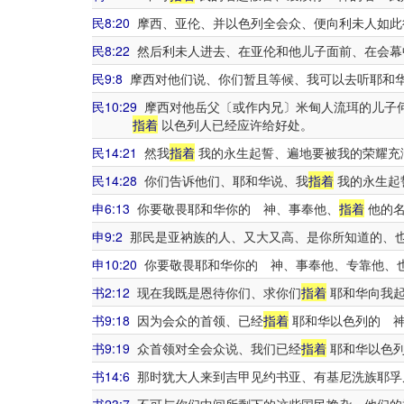
民8:20
摩西、亚伦、并以色列全会众、便向利未人如此
民8:22
然后利未人进去、在亚伦和他儿子面前、在会幕
民9:8
摩西对他们说、你们暂且等候、我可以去听耶和
民10:29
摩西对他岳父〔或作内兄〕米甸人流珥的儿子
指着
以色列人已经应许给好处。
民14:21
然我
指着
我的永生起誓、遍地要被我的荣耀充
民14:28
你们告诉他们、耶和华说、我
指着
我的永生起
申6:13
你要敬畏耶和华你的 神、事奉他、
指着
他的名
申9:2
那民是亚衲族的人、又大又高、是你所知道的、
申10:20
你要敬畏耶和华你的 神、事奉他、专靠他、
书2:12
现在我既是恩待你们、求你们
指着
耶和华向我起
书9:18
因为会众的首领、已经
指着
耶和华以色列的 神
书9:19
众首领对全会众说、我们已经
指着
耶和华以色列
书14:6
那时犹大人来到吉甲见约书亚、有基尼洗族耶孚