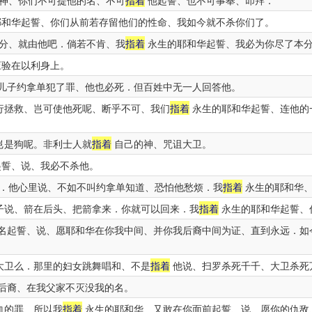
神、你们不可提他的名、不可
指着
他起誓、也不可事奉、叩拜．
和华起誓、你们从前若存留他们的性命、我如今就不杀你们了。
分、就由他吧．倘若不肯、我
指着
永生的耶和华起誓、我必为你尽了本
应验在以利身上。
儿子约拿单犯了罪、他也必死．但百姓中无一人回答他。
行拯救、岂可使他死呢、断乎不可、我们
指着
永生的耶和华起誓、连他的
岂是狗呢。非利士人就
指着
自己的神、咒诅大卫。
誓、说、我必不杀他。
．他心里说、不如不叫约拿单知道、恐怕他愁烦．我
指着
永生的耶和华、
子说、箭在后头、把箭拿来．你就可以回来．我
指着
永生的耶和华起誓、
名起誓、说、愿耶和华在你我中间、并你我后裔中间为证、直到永远．如
大卫么．那里的妇女跳舞唱和、不是
指着
他说、扫罗杀死千千、大卫杀死
后裔、在我父家不灭没我的名。
血的罪、所以我
指着
永生的耶和华、又敢在你面前起誓、说、愿你的仇敌