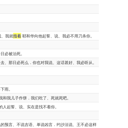
。
我、我就
指着
耶和华向他起誓、说、我必不用刀杀你。
今日必被治死。
处去、那日必死么．你也对我说、这话甚好、我必听从。
不下雨。
我和我儿子作饼．我们吃了、死就死吧。
的人起誓、说、实在是找不着你。
的预言、不说吉语、单说凶言．约沙法说、王不必这样