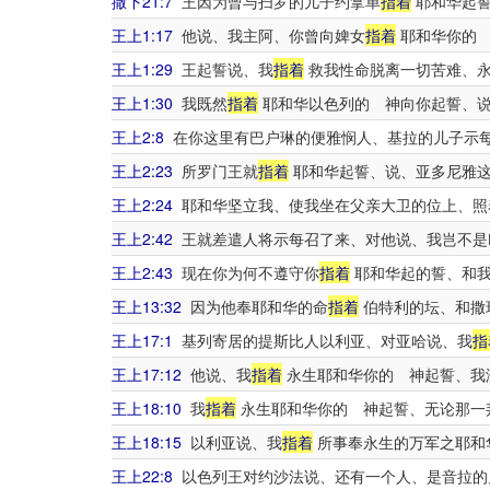
撒下21:7
王因为曾与扫罗的儿子约拿单
指着
耶和华起誓
王上1:17
他说、我主阿、你曾向婢女
指着
耶和华你的 
王上1:29
王起誓说、我
指着
救我性命脱离一切苦难、
王上1:30
我既然
指着
耶和华以色列的 神向你起誓、说
王上2:8
在你这里有巴户琳的便雅悯人、基拉的儿子示每
王上2:23
所罗门王就
指着
耶和华起誓、说、亚多尼雅这
王上2:24
耶和华坚立我、使我坐在父亲大卫的位上、照
王上2:42
王就差遣人将示每召了来、对他说、我岂不是
王上2:43
现在你为何不遵守你
指着
耶和华起的誓、和我
王上13:32
因为他奉耶和华的命
指着
伯特利的坛、和撒
王上17:1
基列寄居的提斯比人以利亚、对亚哈说、我
指
王上17:12
他说、我
指着
永生耶和华你的 神起誓、我
王上18:10
我
指着
永生耶和华你的 神起誓、无论那一
王上18:15
以利亚说、我
指着
所事奉永生的万军之耶和
王上22:8
以色列王对约沙法说、还有一个人、是音拉的