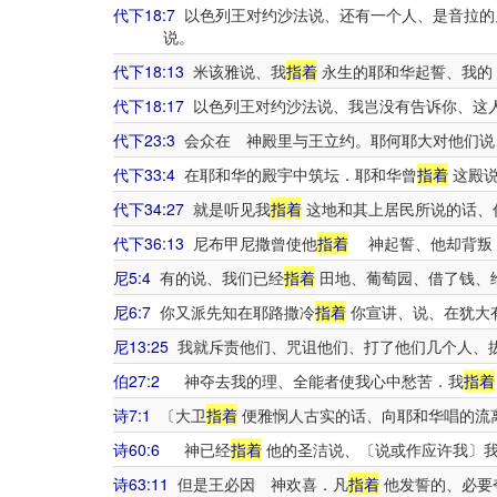
代下18:7
以色列王对约沙法说、还有一个人、是音拉的
说。
代下18:13
米该雅说、我
指着
永生的耶和华起誓、我的
代下18:17
以色列王对约沙法说、我岂没有告诉你、这
代下23:3
会众在 神殿里与王立约。耶何耶大对他们说
代下33:4
在耶和华的殿宇中筑坛．耶和华曾
指着
这殿说
代下34:27
就是听见我
指着
这地和其上居民所说的话、
代下36:13
尼布甲尼撒曾使他
指着
神起誓、他却背叛．
尼5:4
有的说、我们已经
指着
田地、葡萄园、借了钱、
尼6:7
你又派先知在耶路撒冷
指着
你宣讲、说、在犹大
尼13:25
我就斥责他们、咒诅他们、打了他们几个人、
伯27:2
神夺去我的理、全能者使我心中愁苦．我
指着
诗7:1
〔大卫
指着
便雅悯人古实的话、向耶和华唱的流
诗60:6
神已经
指着
他的圣洁说、〔说或作应许我〕我
诗63:11
但是王必因 神欢喜．凡
指着
他发誓的、必要