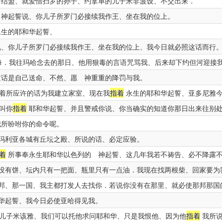
结盟、就爱惜扫罗的孙子、约拿单的儿子米非波设、不交出来．
神起誓说、你儿子所罗门必接续我作王、坐在我的位上。
永生的耶和华起誓、
、你儿子所罗门必接续我作王、坐在我的位上、我今日就必照这话而行
．我往玛哈念去的那日、他用狠毒的言语咒骂我、后来却下约但河迎接
话是自己送命、不然、愿 神重重的降罚与我。
着所应许的话为我建立家室、现在我
指着
永生的耶和华起誓、亚多尼雅
叫你
指着
耶和华起誓、并且警戒你说、你当确实的知道你那日出来往别
所吩咐你的命令呢。
玛利亚各城有丘坛之殿、所说的话、必定应验。
着
所事奉永生耶和华以色列的 神起誓、这几年我若不祷告、必不降露
没有饼、坛内只有一把面、瓶里只有一点油．我现在找两根柴、回家要为
邦、那一国、我主都打发人去找你．若说你没有在那里、就必使那邦那国
华起誓、我今日必使亚哈得见我。
儿子米该雅、我们可以托他求问耶和华、只是我恨他、因为他
指着
我所说