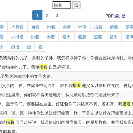
1
2
3
PDF:
简
.
繁
着
大拇指
当着
附着
跟着
怀着
活着
借着
接
着
小拇指
沿着
因着
着火
着急
照着
指出
指
手
姆指
指
着
我与我的儿子、并我的子孙、我怎样厚待了你、你也要照样厚待我、与
是你独生的儿子、我便
指着
自己起誓说、
儿子娶这迦南地中的女子为妻。
们父亲的 神、在你我中间判断．雅各就
指着
他父亲以撒所敬畏的 神起
不到这里来、你们就不得出这地方、从此就可以把你们证验出来了．
来、至于你们、都要囚在这里、好证验你们的话真不真、若不真、我
指着
祝福、说、愿 神使你如以法莲玛拿西一样．于是立以法莲在玛拿西以上
你曾
指着
自己起誓说、我必使你们的后裔像天上的星那样多、并且我所应
是耶和华。