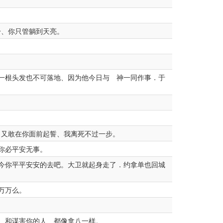
分、你只管躺到天亮。
一根头发也不可落地、因为他今日与 神一同作事．于
又敢在你面前起誓、我离死不过一步。
你必平安无事。
今你平平安安的去吧。大卫就起身走了．约拿单也回城
万万么。
、和谋害你的人、都像拿八一样。