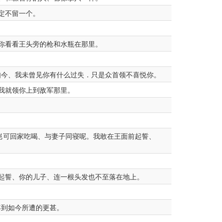
定不留一个。
你看看王头旁的枪和水瓶在那里。
如今、我未曾见你有什么过失．只是众首领不喜悦你。
我就领你上到敌军那里。
岂可回家吃喝、与妻子同寝呢。我敢在王面前起誓、
起誓、你的儿子、连一根头发也不至落在地上。
年到如今所遭的更甚。