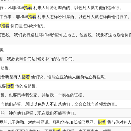
行．凡耶和华
指着
利未人所吩咐摩西的、以色列人就向他们这样行。
中办事．耶和华
指着
利未人怎样吩咐摩西、以色列人就怎样向他们行了
华
指着
你们是怎样吩咐的。
何巴说、我们要行路往耶和华所应许之地去、他曾说、我要将这地赐给你
满。
誓、我必要照你们达到我耳中的话待你们。
起誓。
也曾听见有人
指着
他们说、谁能在亚衲族人面前站立得住呢。
也要
指着
他的名起誓。
誓、也要恩待我父家、并给我一个实在的证据、
向他们起誓、所以以色列人不击杀他们．全会众就向首领发怨言。
的 神向他们起誓．现在我们不能害他们。
尼的儿子迦勒、对约书亚说、耶和华在加低斯巴尼亚、
指着
我与你对神人