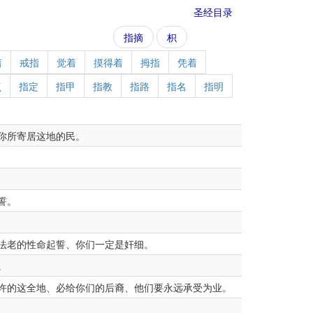
圣经目录
指摘
枳
着
戒指
觉着
摸得着
拇指
凭着
点
指定
指甲
指教
指路
指名
指明
你所寄居这地的民。
誓。
法老的性命起誓、你们一定是奸细。
。
许的这全地、必给你们的后裔、他们要永远承受为业。