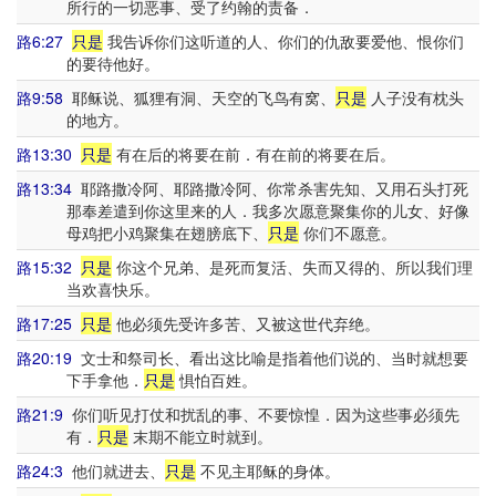
所行的一切恶事、受了约翰的责备．
路6:27
只是
我告诉你们这听道的人、你们的仇敌要爱他、恨你们
的要待他好。
路9:58
耶稣说、狐狸有洞、天空的飞鸟有窝、
只是
人子没有枕头
的地方。
路13:30
只是
有在后的将要在前．有在前的将要在后。
路13:34
耶路撒冷阿、耶路撒冷阿、你常杀害先知、又用石头打死
那奉差遣到你这里来的人．我多次愿意聚集你的儿女、好像
母鸡把小鸡聚集在翅膀底下、
只是
你们不愿意。
路15:32
只是
你这个兄弟、是死而复活、失而又得的、所以我们理
当欢喜快乐。
路17:25
只是
他必须先受许多苦、又被这世代弃绝。
路20:19
文士和祭司长、看出这比喻是指着他们说的、当时就想要
下手拿他．
只是
惧怕百姓。
路21:9
你们听见打仗和扰乱的事、不要惊惶．因为这些事必须先
有．
只是
末期不能立时就到。
路24:3
他们就进去、
只是
不见主耶稣的身体。