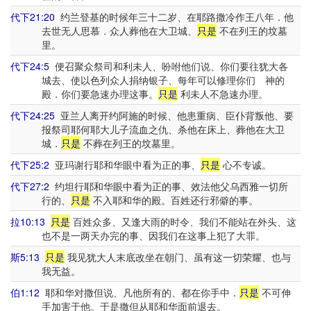
代下21:20
约兰登基的时候年三十二岁、在耶路撒冷作王八年．他
去世无人思慕．众人葬他在大卫城、
只是
不在列王的坟墓
里。
代下24:5
便召聚众祭司和利未人、吩咐他们说、你们要往犹大各
城去、使以色列众人捐纳银子、每年可以修理你们 神的
殿．你们要急速办理这事。
只是
利未人不急速办理。
代下24:25
亚兰人离开约阿施的时候、他患重病、臣仆背叛他、要
报祭司耶何耶大儿子流血之仇、杀他在床上、葬他在大卫
城．
只是
不葬在列王的坟墓里。
代下25:2
亚玛谢行耶和华眼中看为正的事、
只是
心不专诚。
代下27:2
约坦行耶和华眼中看为正的事、效法他父乌西雅一切所
行的、
只是
不入耶和华的殿。百姓还行邪僻的事。
拉10:13
只是
百姓众多、又逢大雨的时令、我们不能站在外头、这
也不是一两天办完的事、因我们在这事上犯了大罪。
斯5:13
只是
我见犹大人末底改坐在朝门、虽有这一切荣耀、也与
我无益。
伯1:12
耶和华对撒但说、凡他所有的、都在你手中．
只是
不可伸
手加害于他。于是撒但从耶和华面前退去。