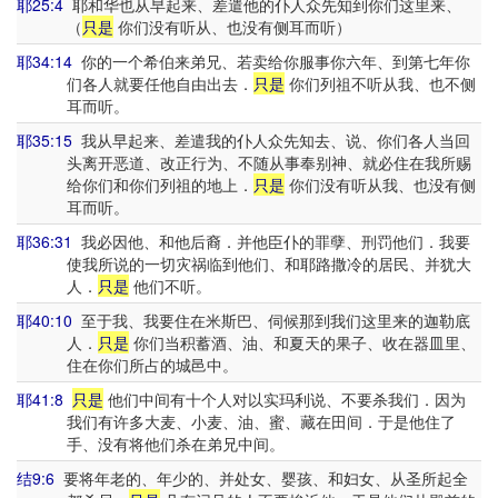
耶25:4
耶和华也从早起来、差遣他的仆人众先知到你们这里来、
（
只是
你们没有听从、也没有侧耳而听）
耶34:14
你的一个希伯来弟兄、若卖给你服事你六年、到第七年你
们各人就要任他自由出去．
只是
你们列祖不听从我、也不侧
耳而听。
耶35:15
我从早起来、差遣我的仆人众先知去、说、你们各人当回
头离开恶道、改正行为、不随从事奉别神、就必住在我所赐
给你们和你们列祖的地上．
只是
你们没有听从我、也没有侧
耳而听。
耶36:31
我必因他、和他后裔．并他臣仆的罪孽、刑罚他们．我要
使我所说的一切灾祸临到他们、和耶路撒冷的居民、并犹大
人．
只是
他们不听。
耶40:10
至于我、我要住在米斯巴、伺候那到我们这里来的迦勒底
人．
只是
你们当积蓄酒、油、和夏天的果子、收在器皿里、
住在你们所占的城邑中。
耶41:8
只是
他们中间有十个人对以实玛利说、不要杀我们．因为
我们有许多大麦、小麦、油、蜜、藏在田间．于是他住了
手、没有将他们杀在弟兄中间。
结9:6
要将年老的、年少的、并处女、婴孩、和妇女、从圣所起全