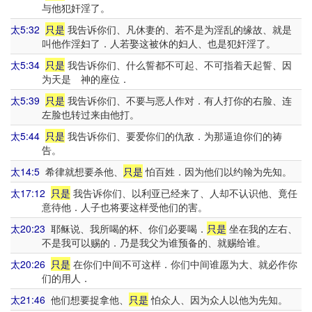
与他犯奸淫了。
太5:32
只是
我告诉你们、凡休妻的、若不是为淫乱的缘故、就是
叫他作淫妇了．人若娶这被休的妇人、也是犯奸淫了。
太5:34
只是
我告诉你们、什么誓都不可起、不可指着天起誓、因
为天是 神的座位．
太5:39
只是
我告诉你们、不要与恶人作对．有人打你的右脸、连
左脸也转过来由他打。
太5:44
只是
我告诉你们、要爱你们的仇敌．为那逼迫你们的祷
告。
太14:5
希律就想要杀他、
只是
怕百姓．因为他们以约翰为先知。
太17:12
只是
我告诉你们、以利亚已经来了、人却不认识他、竟任
意待他．人子也将要这样受他们的害。
太20:23
耶稣说、我所喝的杯、你们必要喝．
只是
坐在我的左右、
不是我可以赐的．乃是我父为谁预备的、就赐给谁。
太20:26
只是
在你们中间不可这样．你们中间谁愿为大、就必作你
们的用人．
太21:46
他们想要捉拿他、
只是
怕众人、因为众人以他为先知。