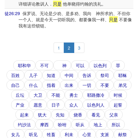
详细讲论教训人．
只是
他单晓得约翰的洗礼。
徒26:29
保罗说、无论是少劝、是多劝、我向 神所求的、不但你
一个人、就是今天一切听我的、都要像我一样、
只是
不要像
我有这些锁链。
1
2
3
耶和华
不可
神
可以
以色列
罪
百姓
儿子
知道
中间
告诉
祭司
耶稣
自己
什么
指着
出来
一切
不要
弟兄
丘坛
大卫
不能
勇士
耶路撒冷
时候
产业
愿意
日子
众人
以色列人
起誓
起来
犹大
先知
烧香
看见
父亲
约沙法
摩西
吩咐
听从
地上
所以
女儿
听见
牲畜
利未
心里
支派
献祭