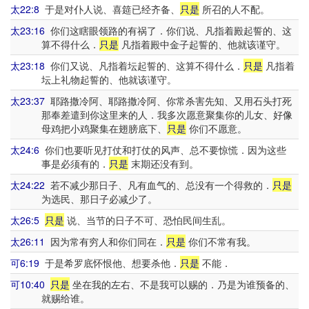
太22:8
于是对仆人说、喜筵已经齐备、
只是
所召的人不配。
太23:16
你们这瞎眼领路的有祸了．你们说、凡指着殿起誓的、这
算不得什么．
只是
凡指着殿中金子起誓的、他就该谨守。
太23:18
你们又说、凡指着坛起誓的、这算不得什么．
只是
凡指着
坛上礼物起誓的、他就该谨守。
太23:37
耶路撒冷阿、耶路撒冷阿、你常杀害先知、又用石头打死
那奉差遣到你这里来的人．我多次愿意聚集你的儿女、好像
母鸡把小鸡聚集在翅膀底下、
只是
你们不愿意。
太24:6
你们也要听见打仗和打仗的风声、总不要惊慌．因为这些
事是必须有的．
只是
末期还没有到。
太24:22
若不减少那日子、凡有血气的、总没有一个得救的．
只是
为选民、那日子必减少了。
太26:5
只是
说、当节的日子不可、恐怕民间生乱。
太26:11
因为常有穷人和你们同在．
只是
你们不常有我。
可6:19
于是希罗底怀恨他、想要杀他．
只是
不能．
可10:40
只是
坐在我的左右、不是我可以赐的．乃是为谁预备的、
就赐给谁。