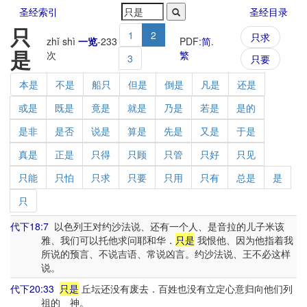
圣经索引
圣经目录
只
1
2
只求
zhǐ shì
一览
-
233
PDF:
简
.
是
次
繁
3
只要
本是
不是
船只
但是
倒是
凡是
还是
或是
既是
竟是
就是
乃是
若是
是的
是非
是否
说是
算是
先是
又是
于是
真是
正是
只得
只顾
只管
只好
只见
只能
只怕
只求
只要
只用
只有
总是
是
只
代下18:7
以色列王对约沙法说、还有一个人、是音拉的儿子米该
雅、我们可以托他求问耶和华．
只是
我恨他、因为他指着我
所说的预言、不说吉语、常说凶言。约沙法说、王不必这样
说。
代下20:33
只是
丘坛还没有废去．百姓也没有立定心意归向他们列
祖的 神。