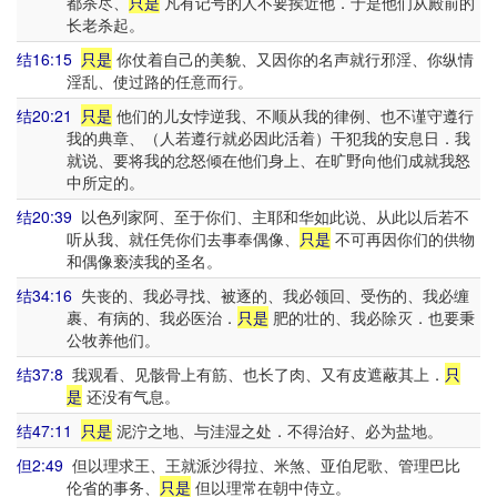
都杀尽、
只是
凡有记号的人不要挨近他．于是他们从殿前的
长老杀起。
结16:15
只是
你仗着自己的美貌、又因你的名声就行邪淫、你纵情
淫乱、使过路的任意而行。
结20:21
只是
他们的儿女悖逆我、不顺从我的律例、也不谨守遵行
我的典章、（人若遵行就必因此活着）干犯我的安息日．我
就说、要将我的忿怒倾在他们身上、在旷野向他们成就我怒
中所定的。
结20:39
以色列家阿、至于你们、主耶和华如此说、从此以后若不
听从我、就任凭你们去事奉偶像、
只是
不可再因你们的供物
和偶像亵渎我的圣名。
结34:16
失丧的、我必寻找、被逐的、我必领回、受伤的、我必缠
裹、有病的、我必医治．
只是
肥的壮的、我必除灭．也要秉
公牧养他们。
结37:8
我观看、见骸骨上有筋、也长了肉、又有皮遮蔽其上．
只
是
还没有气息。
结47:11
只是
泥泞之地、与洼湿之处．不得治好、必为盐地。
但2:49
但以理求王、王就派沙得拉、米煞、亚伯尼歌、管理巴比
伦省的事务、
只是
但以理常在朝中侍立。