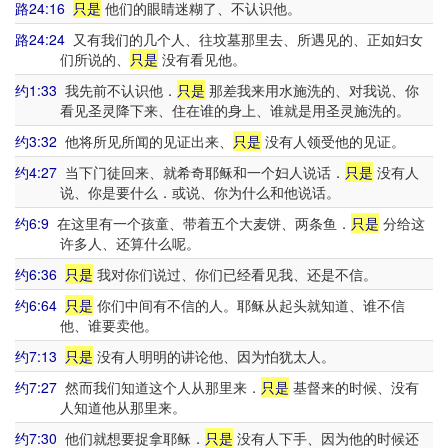
路24:16
只是
他们的眼睛迷糊了、不认识他。
路24:24
又有我们的几个人、往坟墓那里去、所遇见的、正如妇女
们所说的、
只是
没有看见他。
约1:33
我先前不认识他．
只是
那差我来用水施洗的、对我说、你
看见圣灵降下来、住在谁的身上、谁就是用圣灵施洗的。
约3:32
他将所见所闻的见证出来、
只是
没有人领受他的见证。
约4:27
当下门徒回来、就希奇耶稣和一个妇人说话．
只是
没有人
说、你是要什么．或说、你为什么和他说话。
约6:9
在这里有一个孩童、带着五个大麦饼、两条鱼．
只是
分给这
许多人、还算什么呢。
约6:36
只是
我对你们说过、你们已经看见我、还是不信。
约6:64
只是
你们中间有不信的人。耶稣从起头就知道、谁不信
他、谁要卖他。
约7:13
只是
没有人明明的讲论他、因为怕犹太人。
约7:27
然而我们知道这个人从那里来．
只是
基督来的时候、没有
人知道他从那里来。
约7:30
他们就想要捉拿耶稣．
只是
没有人下手、因为他的时候还