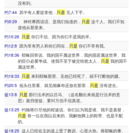
没有到。
约7:44
其中有人要捉拿他．
只是
无人下手。
约9:29
神对摩西说话、是我们知道的．
只是
这个人、我们不知
道他从那里来。
约10:26
只是
你们不信、因为你们不是我的羊。
约12:8
因为常有穷人和你们同在．
只是
你们不常有我。
约18:36
耶稣回答说、我的国不属这世界．我的国若属这世界、我
的臣仆必要争战、使我不至于被交给犹太人．
只是
我的国不
属这世界。
约19:33
只是
来到耶稣那里、见他已经死了、就不打断他的腿。
约20:5
低头往里看、就见细麻布还放在那里．
只是
没有进去。
徒13:8
只是
那行法术的以吕马、（这名翻出来就是行法术的意
思）敌挡使徒、要叫方伯不信真道。
徒13:25
约翰将行尽他的程途说、你们以为我是谁、我不是基督．
只是
有一位在我以后来的、我解他脚上的鞋带、也是不配
的。
徒18:25
这人已经在主的道上受了教训、心里火热、将耶稣的事、