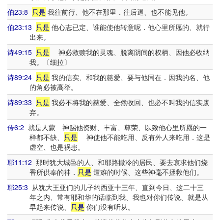
伯23:8
只是
我往前行、他不在那里．往后退、也不能见他。
伯23:13
只是
他心志已定、谁能使他转意呢．他心里所愿的、就行
出来。
诗49:15
只是
神必救赎我的灵魂、脱离阴间的权柄、因他必收纳
我。〔细拉〕
诗89:24
只是
我的信实、和我的慈爱、要与他同在．因我的名、他
的角必被高举。
诗89:33
只是
我必不将我的慈爱、全然收回、也必不叫我的信实废
弃。
传6:2
就是人蒙 神赐他资财、丰富、尊荣、以致他心里所愿的一
样都不缺、
只是
神使他不能吃用、反有外人来吃用．这是
虚空、也是祸患。
耶11:12
那时犹大城邑的人、和耶路撒冷的居民、要去哀求他们烧
香所供奉的神．
只是
遭难的时候、这些神毫不拯救他们。
耶25:3
从犹大王亚们的儿子约西亚十三年、直到今日、这二十三
年之内、常有耶和华的话临到我、我也对你们传说、就是从
早起来传说、
只是
你们没有听从。