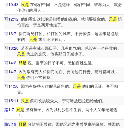
可10:43
只是
在你们中间、不是这样．你们中间、谁愿为大、就必
作你们的用人．
可12:12
他们看出这比喻是指着他们说的、就想要捉拿他、
只是
惧
怕百姓．于是离开他走了。
可13:7
你们听见打仗、和打仗的风声、不要惊慌．这些事是必须
有的、
只是
末期还没有到．
可13:20
若不是主减少那日子、凡有血气的、总没有一个得救的．
只是
为主的选民、他将那日子减少了。
可14:2
只是
说、当节的日子不可、恐怕百姓生乱。
可14:7
因为常有穷人和你们同在、要向他们行善、随时都可以．
只是
你们不常有我。
可14:56
因为有好些人作假见证告他、
只是
他们的见证、各不相
合。
可15:11
只是
祭司长挑唆众人、宁可释放巴拉巴给他们。
路1:7
只是
没有孩子、因为以利沙伯不生育、两个人又年纪老迈
了。
路3:19
只是
分封的王希律、因他兄弟之妻希罗底的缘故、并因他