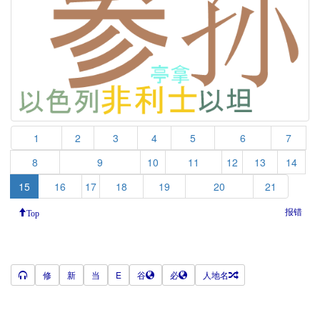
1
2
3
4
5
6
7
8
9
10
11
12
13
14
15
16
17
18
19
20
21
报错
Top
修
新
当
E
谷
必
人地名