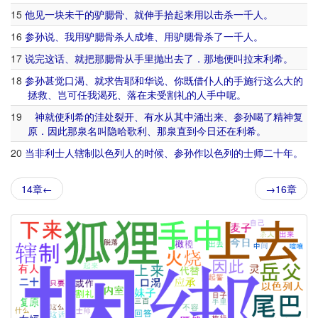
15
他
见
一块
未
干
的
驴
腮
骨
、
就
伸手
拾
起来
用以
击杀
一千
人
。
16
参孙
说
、
我
用
驴
腮
骨
杀人
成堆
、
用
驴
腮
骨
杀
了
一千
人
。
17
说
完
这话
、
就
把
那
腮
骨
从
手里
抛
出去
了
．
那
地
便
叫
拉末利希
。
18
参孙
甚
觉
口渴
、
就
求告
耶和华
说
、
你
既
借
仆人
的
手
施行
这么
大
的
拯救
、
岂
可
任
我
渴
死
、
落
在
未
受
割礼
的
人
手中
呢
。
19
神
就
使
利希
的
洼
处
裂开
、
有
水
从
其中
涌
出来
、
参孙
喝
了
精神
复
原
．
因此
那
泉
名叫
隐哈歌利
、
那
泉
直到
今日
还
在
利希
。
20
当
非利士
人
辖制
以色列人
的
时候
、
参孙
作
以色列
的
士师
二十
年
。
14章←
→16章