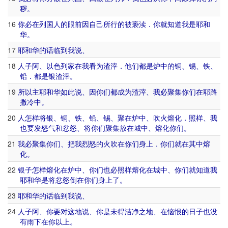
秽
。
16
你
必
在
列国
人
的
眼前
因
自己
所
行
的
被
亵渎
．
你
就
知道
我
是
耶和
华
。
17
耶和华
的话
临到
我
说
、
18
人子
阿
、
以色列
家
在
我
看
为
渣滓
．
他们
都
是
炉
中
的
铜
、
锡
、
铁
、
铅
．
都
是
银
渣滓
。
19
所以
主
耶和华
如此
说
、
因
你们
都
成为
渣滓
、
我
必
聚集
你们
在
耶路
撒冷
中
。
20
人
怎样
将
银
、
铜
、
铁
、
铅
、
锡
、
聚
在
炉
中
、
吹
火
熔化
．
照样
、
我
也
要
发
怒气
和
忿怒
、
将
你们
聚集
放在
城中
、
熔化
你们
。
21
我
必
聚集
你们
、
把
我
烈怒
的
火
吹
在
你们
身上
．
你们
就
在
其中
熔
化
。
22
银子
怎样
熔化
在
炉
中
、
你们
也
必
照样
熔化
在
城中
、
你们
就
知道
我
耶和华
是
将
忿怒
倒
在
你们
身上
了
。
23
耶和华
的话
临到
我
说
、
24
人子
阿
、
你
要
对
这
地
说
、
你
是
未
得
洁净
之
地
、
在
恼恨
的
日子
也
没
有
雨
下
在
你
以上
。