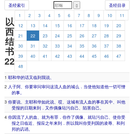
圣经索引
圣经目录
1
2
3
4
5
6
7
8
9
10
11
以
12
13
14
15
16
17
18
19
20
西
21
22
23
24
25
26
27
28
29
结
30
31
32
33
34
35
36
37
38
书
39
40
41
42
43
44
45
46
47
22
48
1
耶和华
的话
又
临到
我
说
、
2
人子
阿
、
你
要
审问
审问
这
流人血
的
城
么
．
当
使
他
知道
他
一切
可憎
的
事
。
3
你
要说
、
主
耶和华
如此
说
、
哎
、
这
城
有
流人血
的
事
在
其中
、
叫
他
受
报
的
日期
来到
．
又
作
偶像
玷污
自己
、
陷害
自己
。
4
你
因
流
了
人
的
血
、
就
为
有
罪
．
你
作
了
偶像
、
就
玷污
自己
、
使
你
受
报
之
日
临近
、
报应
之
年
来到
．
所以
我
叫
你
受
列国
的
凌辱
、
和
列
邦
的
讥诮
。