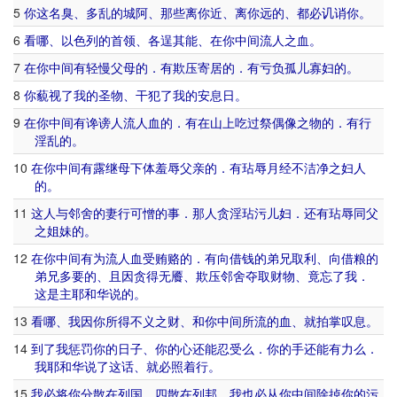
5
你
这
名
臭
、
多
乱
的
城
阿
、
那些
离
你
近
、
离
你
远
的
、
都
必
讥诮
你
。
6
看
哪
、
以色列
的
首领
、
各
逞
其
能
、
在
你
中间
流
人
之
血
。
7
在
你
中间
有
轻慢
父母
的
．
有
欺压
寄居
的
．
有
亏负
孤儿
寡妇
的
。
8
你
藐视
了
我
的
圣物
、
干犯
了
我
的
安息日
。
9
在
你
中间
有
谗谤
人
流人血
的
．
有
在
山上
吃
过
祭
偶像
之
物
的
．
有
行
淫乱
的
。
10
在
你
中间
有
露
继母
下体
羞辱
父亲
的
．
有
玷辱
月经
不
洁净
之
妇人
的
。
11
这
人
与
邻舍
的
妻
行
可憎
的
事
．
那
人
贪
淫
玷污
儿妇
．
还有
玷辱
同
父
之
姐妹
的
。
12
在
你
中间
有为
流人血
受
贿赂
的
．
有
向
借钱
的
弟兄
取
利
、
向
借
粮
的
弟兄
多
要
的
、
且
因
贪
得
无
餍
、
欺压
邻舍
夺取
财物
、
竟
忘
了
我
．
这
是
主
耶和华
说
的
。
13
看
哪
、
我
因
你
所得
不义之财
、
和
你
中间
所
流
的
血
、
就
拍掌
叹息
。
14
到
了
我
惩罚
你
的
日子
、
你
的
心
还
能
忍受
么
．
你
的
手
还
能
有力
么
．
我
耶和华
说
了
这话
、
就
必
照着
行
。
15
我
必将
你
分散
在
列国
、
四散
在
列邦
．
我
也
必
从
你
中间
除掉
你
的
污