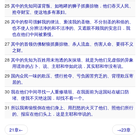
25
其中
的
先知
同谋
背叛
、
如
咆哮
的
狮子
抓
撕
掠物
．
他们
吞灭
人民
、
抢夺
财宝
、
使
这
地
多
有
寡妇
。
26
其中
的
祭司
强
解
我
的
律法
、
亵渎
我
的
圣物
、
不
分别
圣
的
和
俗
的
、
也
不
使
人
分辨
洁净
的
和
不
洁净
的
、
又
遮
眼
不顾
我
的
安息日
．
我
也
在
他们
中间
被
亵慢
。
27
其中
的
首领
仿佛
豺狼
抓
撕
掠物
、
杀人
流血
、
伤害
人命
、
要得
不义
之财
。
28
其中
的
先知
为
百姓
用
未
泡
透
的
灰
抹
墙
、
就是
为
他们
见
虚假
的
异象
用
谎
诈
的
占卜
、
说
、
主
耶和华
如此
说
．
其实
耶和华
没有
说
。
29
国内
众民
一味
的
欺压
、
惯
行
抢夺
、
亏负
困苦
穷乏
的
、
背
理
欺压
寄
居
的
。
30
我
在
他们
中间
寻找
一
人
重修
墙垣
、
在
我
面前
为
这
国
站
在
破口
防
堵
、
使
我
不
灭绝
这
国
．
却
找
不
着
一个
。
31
所以
我
将
恼恨
倒
在
他们
身上
、
用
烈怒
的
火
灭
了
他们
、
照
他们
所
行
的
、
报应
在
他们
头
上
．
这
是
主
耶和华
说
的
。
21章←
→23章